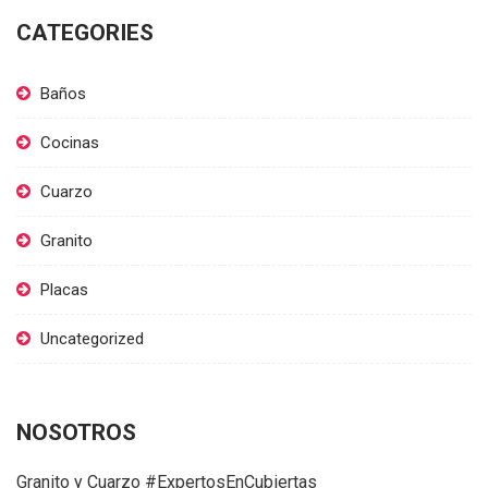
CATEGORIES
Baños
Cocinas
Cuarzo
Granito
Placas
Uncategorized
NOSOTROS
Granito y Cuarzo #ExpertosEnCubiertas