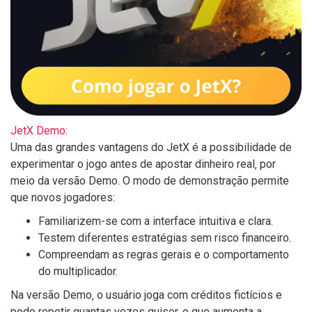
JetX Demo:
Uma das grandes vantagens do JetX é a possibilidade de
experimentar o jogo antes de apostar dinheiro real‚ por
meio da versão Demo. O modo de demonstração permite
que novos jogadores:
Familiarizem-se com a interface intuitiva e clara.
Testem diferentes estratégias sem risco financeiro.
Compreendam as regras gerais e o comportamento
do multiplicador.
Na versão Demo‚ o usuário joga com créditos fictícios e
pode repetir quantas vezes quiser‚ o que aumenta a