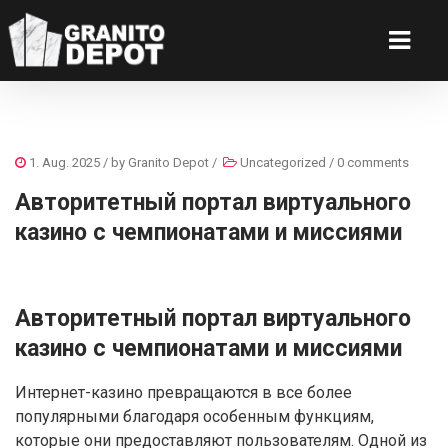
1. Aug. 2025
/ by
Granito Depot
/
Uncategorized
/
0 comments
Авторитетный портал виртуального
казино с чемпионатами и миссиями
Авторитетный портал виртуального
казино с чемпионатами и миссиями
Интернет-казино превращаются в все более
популярными благодаря особенным функциям,
которые они предоставляют пользователям. Одной из