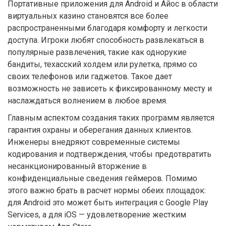
Портативные приложения для Android и Айос в области
виртуальных казино становятся все более
распространенными благодаря комфорту и легкости
доступа. Игроки любят способность развлекаться в
популярные развлечения, такие как однорукие
бандиты, техасский холдем или рулетка, прямо со
своих телефонов или гаджетов. Такое дает
возможность не зависеть к фиксированному месту и
наслаждаться волнением в любое время.
Главным аспектом создания таких программ является
гарантия охраны и оберегания данных клиентов.
Инженеры внедряют современные системы
кодирования и подтверждения, чтобы предотвратить
несанкционированный вторжение в
конфиденциальные сведения геймеров. Помимо
этого важно брать в расчет нормы обеих площадок:
для Android это может быть интеграция с Google Play
Services, а для iOS — удовлетворение жестким