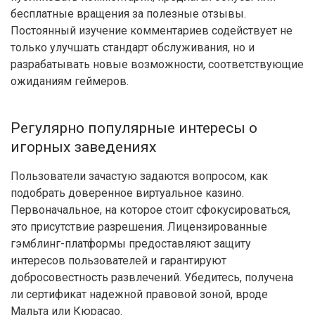
бесплатные вращения за полезные отзывы.
Постоянный изучение комментариев содействует не
только улучшать стандарт обслуживания, но и
разрабатывать новые возможности, соответствующие
ожиданиям геймеров.
Регулярно популярные интересы о
игорных заведениях
Пользователи зачастую задаются вопросом, как
подобрать доверенное виртуальное казино.
Первоначальное, на которое стоит сфокусироваться,
это присутствие разрешения. Лицензированные
гэмблинг-платформы предоставляют защиту
интересов пользователей и гарантируют
добросовестность развлечений. Убедитесь, получена
ли сертификат надежной правовой зоной, вроде
Мальта или Кюрасао.