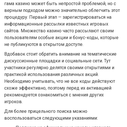
гама казино может быть непростой проблемой, но с
верным подходом можно значительно облегчить этот
процедуру. Первый этап — зарегистрироваться на
информационные рассылки известных игровых
сайтов. Множество казино часто рассылают своим
пользователям особые акции и бонус-коды, которые
не публикуются в открытом доступе.
Вдобавок стоит обратить внимание на тематические
дискуссионные площадки и социальные сети. Тут
участники регулярно делятся своими открытиями и
практикой использования различных акций.
Необходимо учитывать, что не все коды действуют
схоже эффективно, поэтому перед их активацией
рекомендуется ознакомиться с мнения других
игроков.
Для более прицельного поиска можно
воспользоваться следующими указаниями: