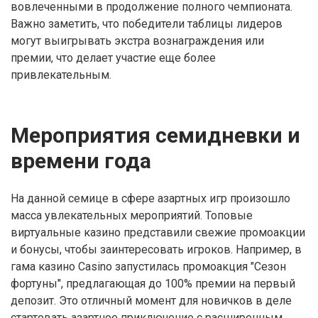
вовлеченными в продолжение полного чемпионата.
Важно заметить, что победители таблицы лидеров
могут выигрывать экстра вознаграждения или
премии, что делает участие еще более
привлекательным.
Мероприятия семидневки и
времени года
На данной семице в сфере азартных игр произошло
масса увлекательных мероприятий. Топовые
виртуальные казино представили свежие промоакции
и бонусы, чтобы заинтересовать игроков. Например, в
гама казино Casino запустилась промоакция "Сезон
фортуны", предлагающая до 100% премии на первый
депозит. Это отличный момент для новичков в деле
стартовать азартное приключение с расширенным