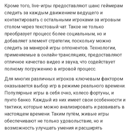
Кроме того, live-игры предоставляют шанс геймерам
следить за каждым движением ведущего и
контактировать с остальными игроками за игровым
столом через текстовый чат. Такое не только
преобразует процесс более социальным, но и
добавляет элемент стратегии, поскольку можно
следить за манерой игры оппонентов. Технологии,
применяемые в онлайн-трансляциях, предоставляют
отличное качество видео и звука, что содействует
полному погружению в игровой процесс.
Для многих различных игроков ключевым фактором
оказывается выбор игр в режиме реального времени.
Популярные игры в себя очко, колесо фортуны, и
пунто банко. Каждый из них имеет свои особенности и
тактики, которые можно анализировать и развивать в
настоящем времени. Таким путём, живые игры
обеспечивают не только удовольствие, но и
возможность улучшать умения и расширять