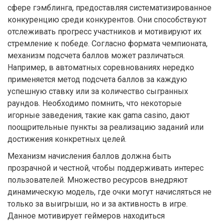
сфере гэмблинга, предоставляя систематизированное
конкуренцию среди конкурентов. Они способствуют
отслеживать прогресс участников и мотивируют их
стремление к победе. Согласно формата чемпионата,
механизм подсчета баллов может различаться.
Например, в автоматных соревнованиях нередко
применяется метод подсчета баллов за каждую
успешную ставку или за количество сыгранных
раундов. Необходимо помнить, что некоторые
игорные заведения, такие как gama casino, дают
поощрительные пункты за реализацию заданий или
достижения конкретных целей.
Механизм начисления баллов должна быть
прозрачной и честной, чтобы поддерживать интерес
пользователей. Множество ресурсов внедряют
динамическую модель, где очки могут начисляться не
только за выигрыши, но и за активность в игре.
Данное мотивирует геймеров находиться