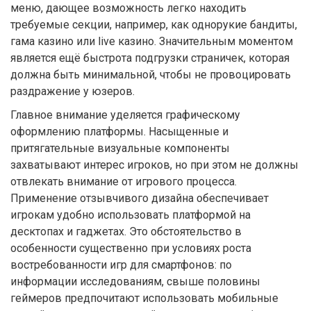
меню, дающее возможность легко находить
требуемые секции, например, как однорукие бандиты,
гама казино или live казино. Значительным моментом
является ещё быстрота подгрузки страничек, которая
должна быть минимальной, чтобы не провоцировать
раздражение у юзеров.
Главное внимание уделяется графическому
оформлению платформы. Насыщенные и
притягательные визуальные компоненты
захватывают интерес игроков, но при этом не должны
отвлекать внимание от игрового процесса.
Применение отзывчивого дизайна обеспечивает
игрокам удобно использовать платформой на
десктопах и гаджетах. Это обстоятельство в
особенности существенно при условиях роста
востребованности игр для смартфонов: по
информации исследованиям, свыше половины
геймеров предпочитают использовать мобильные