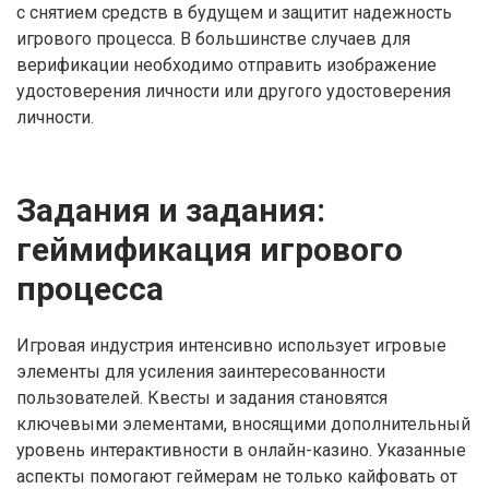
с снятием средств в будущем и защитит надежность
игрового процесса. В большинстве случаев для
верификации необходимо отправить изображение
удостоверения личности или другого удостоверения
личности.
Задания и задания:
геймификация игрового
процесса
Игровая индустрия интенсивно использует игровые
элементы для усиления заинтересованности
пользователей. Квесты и задания становятся
ключевыми элементами, вносящими дополнительный
уровень интерактивности в онлайн-казино. Указанные
аспекты помогают геймерам не только кайфовать от