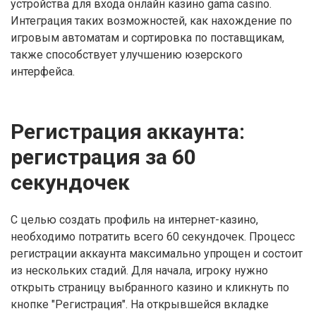
устройства для входа онлайн казино gama casino.
Интеграция таких возможностей, как нахождение по
игровым автоматам и сортировка по поставщикам,
также способствует улучшению юзерского
интерфейса.
Регистрация аккаунта:
регистрация за 60
секундочек
С целью создать профиль на интернет-казино,
необходимо потратить всего 60 секундочек. Процесс
регистрации аккаунта максимально упрощен и состоит
из нескольких стадий. Для начала, игроку нужно
открыть страницу выбранного казино и кликнуть по
кнопке "Регистрация". На открывшейся вкладке