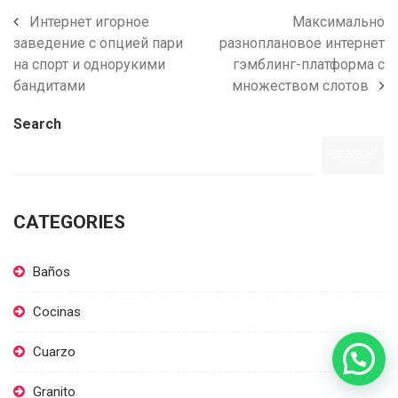
Интернет игорное
Максимально
заведение с опцией пари
разноплановое интернет
на спорт и однорукими
гэмблинг-платформа с
бандитами
множеством слотов
Search
SEARCH
CATEGORIES
Baños
Cocinas
Cuarzo
Granito