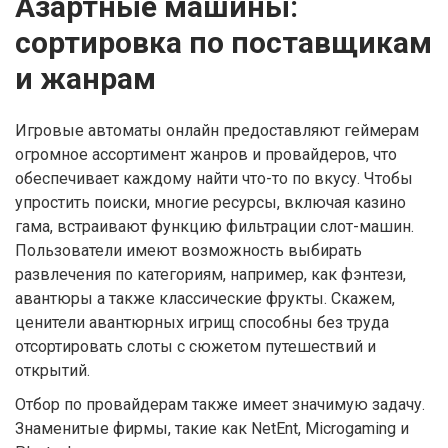
Азартные машины:
сортировка по поставщикам
и жанрам
Игровые автоматы онлайн предоставляют геймерам
огромное ассортимент жанров и провайдеров, что
обеспечивает каждому найти что-то по вкусу. Чтобы
упростить поиски, многие ресурсы, включая казино
гама, встраивают функцию фильтрации слот-машин.
Пользователи имеют возможность выбирать
развлечения по категориям, например, как фэнтези,
авантюры а также классические фрукты. Скажем,
ценители авантюрных игрищ способны без труда
отсортировать слоты с сюжетом путешествий и
открытий.
Отбор по провайдерам также имеет значимую задачу.
Знаменитые фирмы, такие как NetEnt, Microgaming и