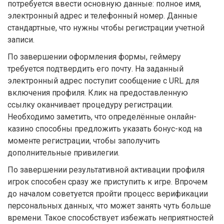
потребуется ввести основную данные: полное имя,
электронный адрес и телефонный номер. Данные
стандартные, что нужны чтобы регистрации учетной
записи.
По завершении оформления формы, геймеру
требуется подтвердить его почту. На заданный
электронный адрес поступит сообщение с URL для
включения профиля. Клик на предоставленную
ссылку оканчивает процедуру регистрации.
Необходимо заметить, что определённые онлайн-
казино способны предложить указать бонус-код на
моменте регистрации, чтобы заполучить
дополнительные привилегии.
По завершении результативной активации профиля
игрок способен сразу же приступить к игре. Впрочем
до началом советуется пройти процесс верификации
персональных данных, что может занять чуть больше
времени. Такое способствует избежать неприятностей