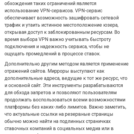
обхождения таких ограничений является
использование VPN-сервисов. VPN-сервис
обеспечивает возможность зашифровать сетевой
трафик и утаить истинное местоположение юзера,
открывая доступ к заблокированным ресурсам. Во
время выбора VPN важно учитывать быстроту
подключения и надежность сервиса, чтобы не
ощущать промедлений в процессе ставок.
Дополнительно другим методом является применение
отражений сайтов. Мирроры выступают как
дополнительные адреса, ведущие к тот же ресурс, что
и основной сайт. Эти инструменты разрабатываются
для обхода запретов и позволяют пользователям
продолжать воспользоваться всеми возможностями
платформы без каких-либо лимитов. Важно заметить,
что актуальные ссылки на резервные страницы
обычно можно найти на подлинных страничках
ставочных компаний в социальных медиа или в