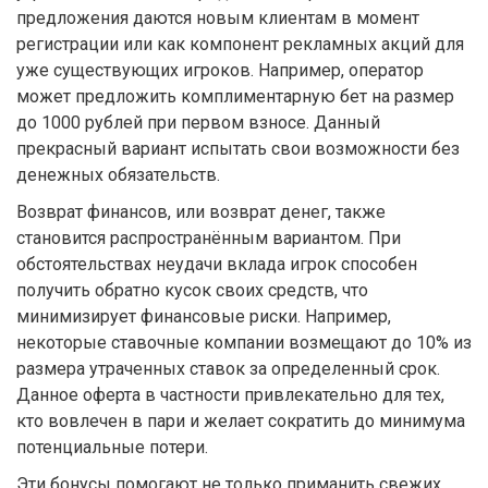
предложения даются новым клиентам в момент
регистрации или как компонент рекламных акций для
уже существующих игроков. Например, оператор
может предложить комплиментарную бет на размер
до 1000 рублей при первом взносе. Данный
прекрасный вариант испытать свои возможности без
денежных обязательств.
Возврат финансов, или возврат денег, также
становится распространённым вариантом. При
обстоятельствах неудачи вклада игрок способен
получить обратно кусок своих средств, что
минимизирует финансовые риски. Например,
некоторые ставочные компании возмещают до 10% из
размера утраченных ставок за определенный срок.
Данное оферта в частности привлекательно для тех,
кто вовлечен в пари и желает сократить до минимума
потенциальные потери.
Эти бонусы помогают не только приманить свежих