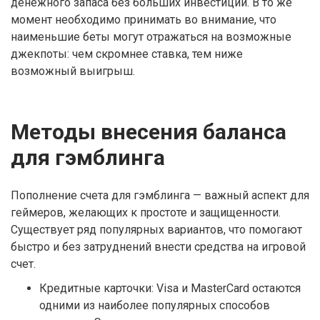
денежного запаса без больших инвестиций. В то же
момент необходимо принимать во внимание, что
наименьшие беты могут отражаться на возможные
джекпоты: чем скромнее ставка, тем ниже
возможный выигрыш.
Методы внесения баланса
для гэмблинга
Пополнение счета для гэмблинга — важный аспект для
геймеров, желающих к простоте и защищенности.
Существует ряд популярных вариантов, что помогают
быстро и без затруднений внести средства на игровой
счет.
Кредитные карточки: Visa и MasterCard остаются
одними из наиболее популярных способов