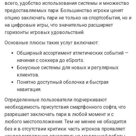
всего, удобство использования системы и множество
предоставляемых пари. Большинство игроки ценят
опцию заключать пари не только на спортсобытия, но и
на цифровые игры, что значительно расширяет
горизонты игровых удовольствий.
Основные плюсы таких услуг включают:
Обширный ассортимент атлетических событий —
начиная с соккера до eSports.
Бонусные системы для новых и регулярных
клиентов.
Понятно доступный оболочка и быстрая
навигация.
Определенные пользователи подчеркивают
необходимость присутствия смартфонного софта, что
разрешает заключать пари в любой момент и с
любого местоположения. Тем не менее не обходится
без и в отсутствии критики: часть игроков проявляет