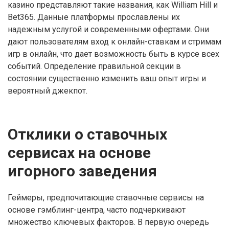
казино представляют такие названия, как William Hill и
Bet365. Данные платформы прославлены их
надежным услугой и современными офертами. Они
дают пользователям вход к онлайн-ставкам и стримам
игр в онлайн, что дает возможность быть в курсе всех
событий. Определение правильной секции в
состоянии существенно изменить ваш опыт игры и
вероятный джекпот.
Отклики о ставочных
сервисах на основе
игорного заведения
Геймеры, предпочитающие ставочные сервисы на
основе гэмблинг-центра, часто подчеркивают
множество ключевых факторов. В первую очередь