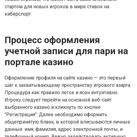
стартом для новых игроков в мире ставок на
киберспорт.
Процесс оформления
учетной записи для пари на
портале казино
Оформление профиля на сайте казино — это первый
шаг к захватывающему пространству игрового азарта.
Процедура как правило легок и ясен интуитивно.
Игроку следует перейти на основной веб-сайт
выбранного казино и кликнуть по кнопке
"Регистрация". Далее необходимо оформить
общепринятую бланк, в которой вписываются личные
данные: имя, фамилия, адрес электронной почты, и
телефонный номер. Важно задействовать активную