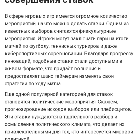
В сфере игровых игр имеется огромное количество
мероприятий, на что можно делать ставки. Одним из
известных выборов считаются физкультурные
мероприятия. Игроки могут заключать пари на итоги
матчей по футболу, теннисных турниров и даже
киберспортивных соревнований. Благодаря прогрессу
инноваций, подобные ставки стали доступными в
живом формате, что придаёт волнения и
предоставляет шанс геймерам изменять свои
стратегии по ходу матча.
Еще одной популярной категорией для ставок
становятся политические мероприятия. Скажем,
прогнозирование исходов выборов или плебисцитов.
Эти ставки нуждаются в тщательного разбора и
осмысления политического климата, что делает их
привлекательными для тех, кто интересуется мировой
политикой.