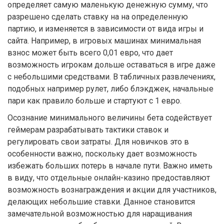
определяет самую маленькую денежную сумму, что
разрешено сделать ставку на на определенную
партию, и изменяется в зависимости от вида игры и
сайта. Например, в игровых машинах минимальная
взнос может быть всего 0,01 евро, что дает
возможность игрокам дольше оставаться в игре даже
с небольшими средствами. В табличных развлечениях,
подобных например рулет, либо блэкджек, начальные
пари как правило больше и стартуют с 1 евро.
Осознание минимального величины бета содействует
геймерам разрабатывать тактики ставок и
регулировать свои затраты. Для новичков это в
особенности важно, поскольку дает возможность
избежать больших потерь в начале пути. Важно иметь
в виду, что отдельные онлайн-казино предоставляют
возможность вознаграждения и акции для участников,
делающих небольшие ставки. Данное становится
замечательной возможностью для наращивания