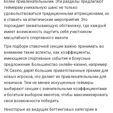
более привлекательными. Эти разделы предлагают
геймерам уникальную шанс не только
удовольствоваться традиционными аттракционами, но
и ставить на атлетические мероприятия. Это
порождает захватывающую обстановку, где каждый
имеет возможность ощутить себя участником
масштабного спортивного ивента.
При подборе ставочной секции важно принимать во
внимание такие аспекты, как коэффициенты,
имеющиеся спортивные события и бонусные
предложения. Большинство онлайн-казино, например
7K Casino, дарят большие приветственные премии для
новых игроков, что делает их привлекательными для
новичков. Тем не менее искушенные геймеры
выбирают секции с значительными коэффициентами
и богатым выбором ивентов, чтобы максимизировать
свои возможности победить.
Некоторые из ведущих беттинговых категории в