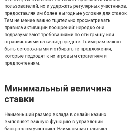
пользователей, но и удержать регулярных участников,
предоставляя им более выгодные условия для ставок.
Тем не менее важно тщательно просматривать
правила активации поощрений: нередко они
подразумевают требованиями по отыгрышу или
ограничениями на вывод средств. Геймерам важно
быть осторожными и отбирать те предложения,
которые подходят к их игровым стратегиям и
предпочтениям.
Минимальный величина
ставки
Наименьший размер вклада в онлайн казино
выполняет важную функцию в управлении
банкроллом участника. Наименьшая ставочка