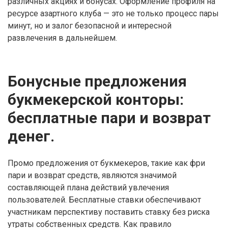
различных акциях и бонусах. Оформление профиля на
ресурсе азартного клуба — это не только процесс пары
минут, но и залог безопасной и интересной
развлечения в дальнейшем.
Бонусные предложения
букмекерской конторы:
бесплатные пари и возврат
денег.
Промо предложения от букмекеров, такие как фри
пари и возврат средств, являются значимой
составляющей плана действий увлечения
пользователей. Бесплатные ставки обеспечивают
участникам перспективу поставить ставку без риска
утраты собственных средств. Как правило