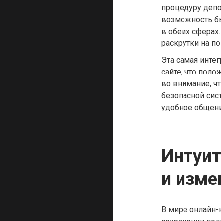
процедуру депо
возможность бы
в обеих сферах
раскрутки на по
Эта самая инте
сайте, что поло
во внимание, ч
безопасной сис
удобное общени
Интуит
и изме
В мире онлайн-