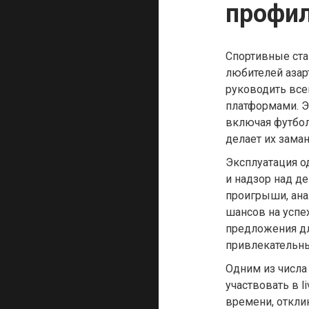
профи
Спортивные ста
любителей азарт
руководить все
платформами. Э
включая футбол
делает их зама
Эксплуатация о
и надзор над де
проигрыши, ана
шансов на успе
предложения дл
привлекательн
Одним из числа
участвовать в l
времени, откли