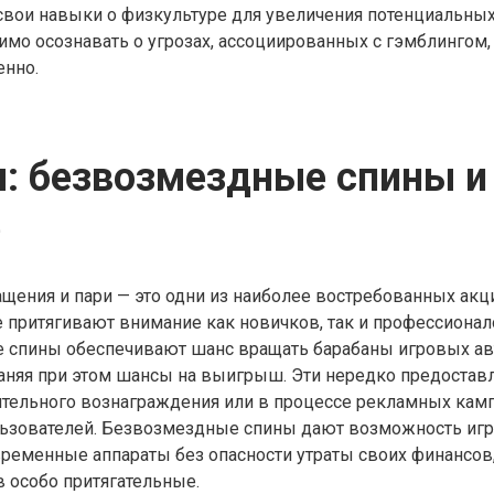
свои навыки о физкультуре для увеличения потенциальн
имо осознавать о угрозах, ассоциированных с гэмблингом, 
енно.
: безвозмездные спины и
е
щения и пари — это одни из наиболее востребованных акц
е притягивают внимание как новичков, так и профессионал
 спины обеспечивают шанс вращать барабаны игровых а
раняя при этом шансы на выигрыш. Эти нередко предостав
ительного вознаграждения или в процессе рекламных кам
льзователей. Безвозмездные спины дают возможность иг
временные аппараты без опасности утраты своих финансов,
в особо притягательные.