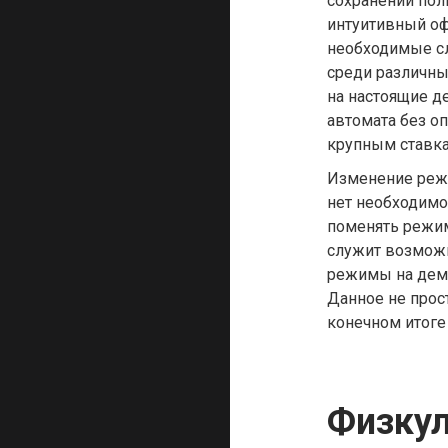
сохранении пол
интуитивный оф
необходимые сл
среди различны
на настоящие д
автомата без о
крупным ставка
Изменение режи
нет необходимо
поменять режи
служит возмож
режимы на дем
Данное не прос
конечном итоге
Физкул