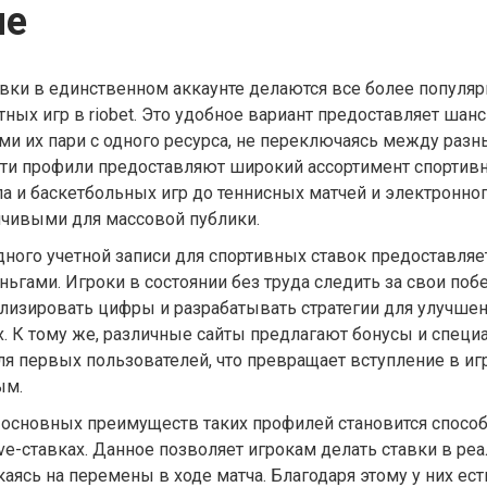
ле
вки в единственном аккаунте делаются все более популя
ных игр в riobet. Это удобное вариант предоставляет шан
ми их пари с одного ресурса, не переключаясь между раз
ти профили предоставляют широкий ассортимент спортивн
а и баскетбольных игр до теннисных матчей и электронного
нчивыми для массовой публики.
дного учетной записи для спортивных ставок предоставляе
ньгами. Игроки в состоянии без труда следить за свои поб
лизировать цифры и разрабатывать стратегии для улучшен
х. К тому же, различные сайты предлагают бонусы и спец
я первых пользователей, что превращает вступление в иг
ым.
 основных преимуществ таких профилей становится спосо
ive-ставках. Данное позволяет игрокам делать ставки в ре
каясь на перемены в ходе матча. Благодаря этому у них ес