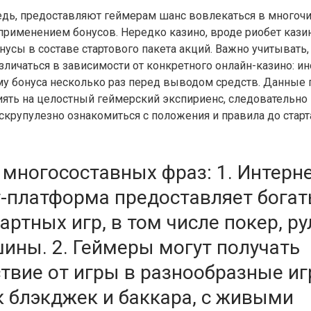
редь, предоставляют геймерам шанс вовлекаться в многоч
 применением бонусов. Нередко казино, вроде риобет кази
усы в составе стартового пакета акций. Важно учитывать,
зличаться в зависимости от конкретного онлайн-казино: ин
му бонуса несколько раз перед выводом средств. Данные 
иять на целостный геймерский экспириенс, следовательно
скрупулезно ознакомиться с положения и правила до старт
многосоставных фраз: 1. Интерн
-платформа предоставляет бога
артных игр, в том числе покер, ру
ины. 2. Геймеры могут получать
твие от игры в разнообразные иг
к блэкджек и баккара, с живыми