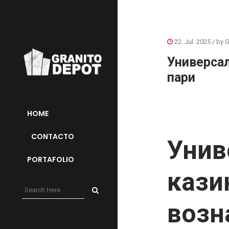
22. Jul. 2025
/ by
G
Универсал
пари
HOME
CONTACTO
Унив
PORTAFOLIO
кази
возн