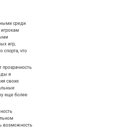
рными среди
с игрокам
ными
ых игр,
 спорта, что
т прозрачность
еды и
ия своих
иальные
ру еще более
бность
альном
ть возможность