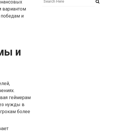
инансовых
м вариантом
 победам и
мы и
елей,
ениях.
ивая геймерам
ез нужды в
игрокам более
чает