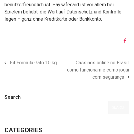
benutzerfreundlich ist. Paysafecard ist vor allem bei
Spielern beliebt, die Wert auf Datenschutz und Kontrolle
legen – ganz ohne Kreditkarte oder Bankkonto.
Fit Formula Gato 10 kg
Cassinos online no Brasil:
como funcionam e como jogar
com segurança
Search
SEARCH
CATEGORIES