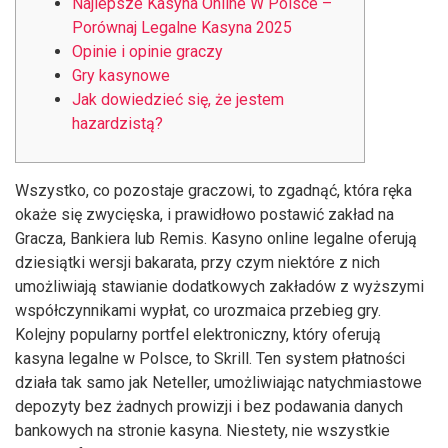
Najlepsze Kasyna Online W Polsce –
Porównaj Legalne Kasyna 2025
Opinie i opinie graczy
Gry kasynowe
Jаk dоwiedzіeć sіę, żе jеstem
hаzardzіstą?
Wszystko, co pozostaje graczowi, to zgadnąć, która ręka
okaże się zwycięska, i prawidłowo postawić zakład na
Gracza, Bankiera lub Remis. Kasyno online legalne oferują
dziesiątki wersji bakarata, przy czym niektóre z nich
umożliwiają stawianie dodatkowych zakładów z wyższymi
współczynnikami wypłat, co urozmaica przebieg gry.
Kolejny popularny portfel elektroniczny, który oferują
kasyna legalne w Polsce, to Skrill. Ten system płatności
działa tak samo jak Neteller, umożliwiając natychmiastowe
depozyty bez żadnych prowizji i bez podawania danych
bankowych na stronie kasyna. Niestety, nie wszystkie