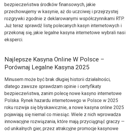
bezpieczeństwa środków finansowych, jakie
przechowujemy w kasynie, aż do uczciwej i przejrzystej
rozgrywki zgodnie z deklarowanymi współczynnikami RTP.
Już teraz sprawdź listę polecanych kasyn internetowych i
przekonaj się, jakie legalne kasyna internetowe wybrali nasi
eksperci.
Najlepsze Kasyna Online W Polsce –
Porównaj Legalne Kasyna 2025
Minusem może być brak długiej historii działalności,
dlatego zawsze sprawdzam opinie i certyfikaty
bezpieczeństwa, zanim polecę nowe kasyno internetowe
Polska. Rynek hazardu internetowego w Polsce w 2025
roku rozwija się błyskawicznie, a nowe kasyna online 2025
pojawiają się niemal co miesiąc. Wiele z nich wprowadza
innowacyjne rozwiązania, które mają przyciągnąć graczy —
od unikalnych gier, przez atrakcyjne promocje kasynowe