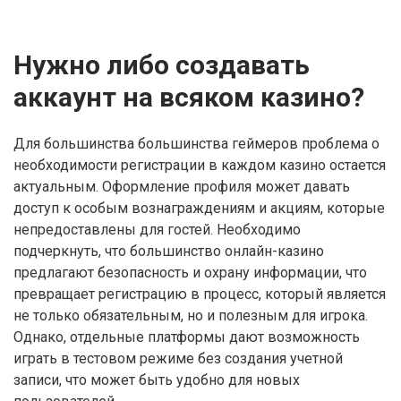
Нужно либо создавать
аккаунт на всяком казино?
Для большинства большинства геймеров проблема о
необходимости регистрации в каждом казино остается
актуальным. Оформление профиля может давать
доступ к особым вознаграждениям и акциям, которые
непредоставлены для гостей. Необходимо
подчеркнуть, что большинство онлайн-казино
предлагают безопасность и охрану информации, что
превращает регистрацию в процесс, который является
не только обязательным, но и полезным для игрока.
Однако, отдельные платформы дают возможность
играть в тестовом режиме без создания учетной
записи, что может быть удобно для новых