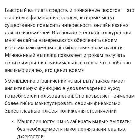
Быстрый выплата средств и понижение порогов — это
основные финансовые плюсы, которые могут
существенно повысить интересность онлайн казино
для пользователей. В условиях жесткой конкуренции
многие сайты намереваются обеспечить своим
игрокам максимально комфортные возможности.
Мгновенный выплата позволяет игрокам получать
свои выигрыши в минимальные сроки, что особенно
значимо для тех, кто ценит время.
Уменьшение ограничений на выплату также имеет
значительную функцию в удовлетворении нужд
потребностей пользователей. Оно позволяет геймерам
более гибко манипулировать своими финансами.
Здесь главные плюсы понижения ограничений:
Маневренность: шанс забирать малые выплаты
без необходимости накопления значительных
джекпотов.