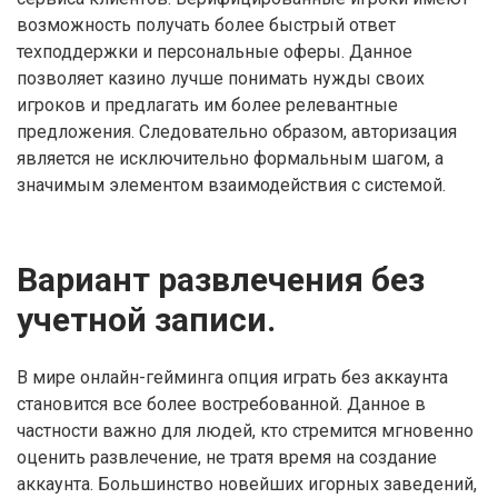
возможность получать более быстрый ответ
техподдержки и персональные оферы. Данное
позволяет казино лучше понимать нужды своих
игроков и предлагать им более релевантные
предложения. Следовательно образом, авторизация
является не исключительно формальным шагом, а
значимым элементом взаимодействия с системой.
Вариант развлечения без
учетной записи.
В мире онлайн-гейминга опция играть без аккаунта
становится все более востребованной. Данное в
частности важно для людей, кто стремится мгновенно
оценить развлечение, не тратя время на создание
аккаунта. Большинство новейших игорных заведений,