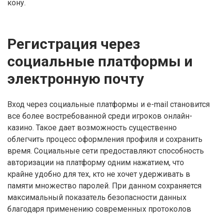
кону.
Регистрация через
социальные платформы и
электронную почту
Вход через социальные платформы и e-mail становится
все более востребованной среди игроков онлайн-
казино. Такое дает возможность существенно
облегчить процесс оформления профиля и сохранить
время. Социальные сети предоставляют способность
авторизации на платформу одним нажатием, что
крайне удобно для тех, кто не хочет удерживать в
памяти множество паролей. При данном сохраняется
максимальный показатель безопасности данных
благодаря применению современных протоколов