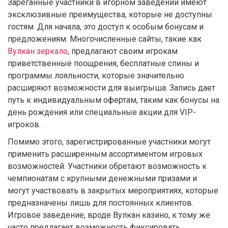
Зареганные участники в игорном заведении имеют
эксклюзивные преимущества, которые не доступны
гостям. Для начала, это доступ к особым бонусам и
предложениям. Многочисленные сайты, такие как
Вулкан зеркало
, предлагают своим игрокам
приветственные поощрения, бесплатные спины и
программы лояльности, которые значительно
расширяют возможности для выигрыша. Запись дает
путь к индивидуальным офертам, таким как бонусы на
день рождения или специальные акции для VIP-
игроков.
Помимо этого, зарегистрированные участники могут
применить расширенным ассортиментом игровых
возможностей. Участники обретают возможность к
чемпионатам с крупными денежными призами и
могут участвовать в закрытых мероприятиях, которые
предназначены лишь для постоянных клиентов.
Игровое заведение, вроде Вулкан казино, к тому же
часто предлагает возможность фиксировать