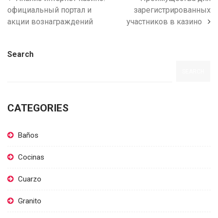
официальный портал и
зарегистрированных
акции вознаграждений
участников в казино
Search
SEARCH
CATEGORIES
Baños
Cocinas
Cuarzo
Granito