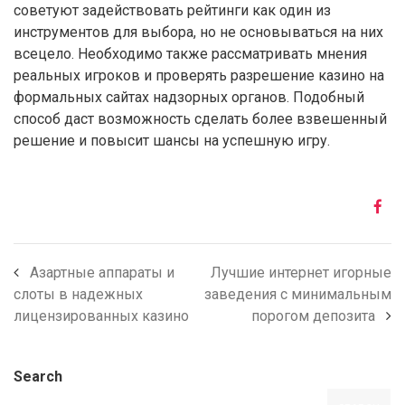
советуют задействовать рейтинги как один из
инструментов для выбора, но не основываться на них
всецело. Необходимо также рассматривать мнения
реальных игроков и проверять разрешение казино на
формальных сайтах надзорных органов. Подобный
способ даст возможность сделать более взвешенный
решение и повысит шансы на успешную игру.
Азартные аппараты и
Лучшие интернет игорные
слоты в надежных
заведения с минимальным
лицензированных казино
порогом депозита
Search