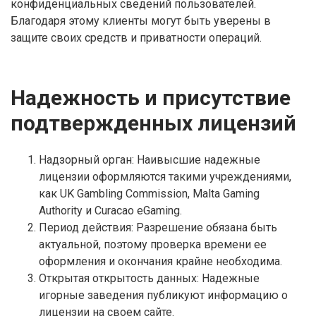
конфиденциальных сведений пользователей.
Благодаря этому клиенты могут быть уверены в
защите своих средств и приватности операций.
Надежность и присутствие
подтвержденных лицензий
Надзорный орган: Наивысшие надежные
лицензии оформляются такими учреждениями,
как UK Gambling Commission, Malta Gaming
Authority и Curacao eGaming.
Период действия: Разрешение обязана быть
актуальной, поэтому проверка времени ее
оформления и окончания крайне необходима.
Открытая открытость данных: Надежные
игорные заведения публикуют информацию о
лицензии на своем сайте.