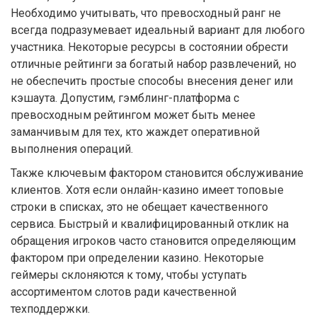
Необходимо учитывать, что превосходный ранг не
всегда подразумевает идеальный вариант для любого
участника. Некоторые ресурсы в состоянии обрести
отличные рейтинги за богатый набор развлечений, но
не обеспечить простые способы внесения денег или
кэшаута. Допустим, гэмблинг-платформа с
превосходным рейтингом может быть менее
заманчивым для тех, кто жаждет оперативной
выполнения операций.
Также ключевым фактором становится обслуживание
клиентов. Хотя если онлайн-казино имеет топовые
строки в списках, это не обещает качественного
сервиса. Быстрый и квалифицированный отклик на
обращения игроков часто становится определяющим
фактором при определении казино. Некоторые
геймеры склоняются к тому, чтобы уступать
ассортиментом слотов ради качественной
техподдержки.