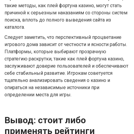
такие методы, как плей фортуна казино, могут стать
причиной к серьезным наказаниям со стороны систем
поиска, вплоть до полного выведения сайта из
каталога.
Следует заметить, что перспективный процветание
игрового дома зависит от честности и ясности работы.
Платформы, которые выбирают прозрачную
стратегию раскрутки, такие как плей фортуна казино,
заслуживают доверие пользователей и обеспечивают
себе стабильный развитие. Игрокам советуется
тщательно анализировать сведения о казино и
опираться на независимые источники при
определении места для игры.
Вывод: стоит либо
применять рейтинги