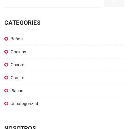
SEARCH
CATEGORIES
Baños
Cocinas
Cuarzo
Granito
Placas
Uncategorized
NOSOTROS