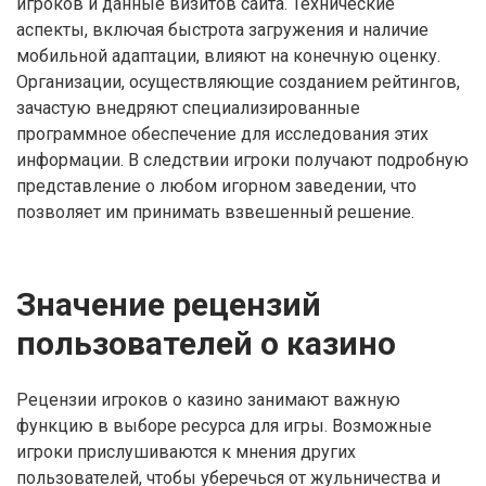
игроков и данные визитов сайта. Технические
аспекты, включая быстрота загружения и наличие
мобильной адаптации, влияют на конечную оценку.
Организации, осуществляющие созданием рейтингов,
зачастую внедряют специализированные
программное обеспечение для исследования этих
информации. В следствии игроки получают подробную
представление о любом игорном заведении, что
позволяет им принимать взвешенный решение.
Значение рецензий
пользователей о казино
Рецензии игроков о казино занимают важную
функцию в выборе ресурса для игры. Возможные
игроки прислушиваются к мнения других
пользователей, чтобы уберечься от жульничества и