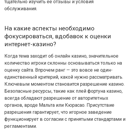
тщательно изучить ее отзывы и условия
обслуживания.
На какие аспекты необходимо
фокусироваться, вдобавок к оценки
интернет-казино?
Когда тема заходит об онлайн казино, значительное
количество игроки склонны основываться только на
оценку сайта. Впрочем ранг — это вовсе не один-
единственный критерий, какой нужно рассматривать.
Ключевым моментом становится разрешение казино.
Безопасные ресурсы, такие как плей фортуна казино,
всегда обладают разрешение от авторитетных
органов, вроде Мальта или Кюрасао. Присутствие
разрешения гарантирует, что игорное заведение
функционирует в согласии с принятыми стандартами и
регламентами.