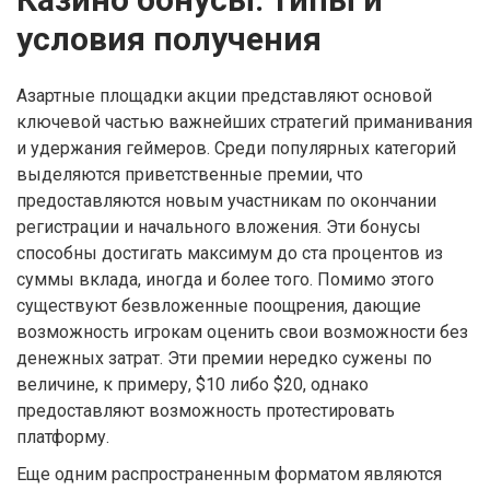
условия получения
Азартные площадки акции представляют основой
ключевой частью важнейших стратегий приманивания
и удержания геймеров. Среди популярных категорий
выделяются приветственные премии, что
предоставляются новым участникам по окончании
регистрации и начального вложения. Эти бонусы
способны достигать максимум до ста процентов из
суммы вклада, иногда и более того. Помимо этого
существуют безвложенные поощрения, дающие
возможность игрокам оценить свои возможности без
денежных затрат. Эти премии нередко сужены по
величине, к примеру, $10 либо $20, однако
предоставляют возможность протестировать
платформу.
Еще одним распространенным форматом являются