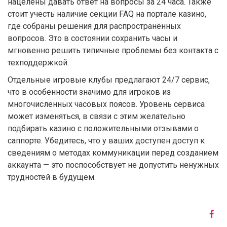
нацелены давать ответ на вопросы за 24 часа. Также
стоит учесть наличие секции FAQ на портале казино,
где собраны решения для распространённых
вопросов. Это в состоянии сохранить часы и
мгновенно решить типичные проблемы без контакта с
техподдержкой.
Отдельные игровые клубы предлагают 24/7 сервис,
что в особенности значимо для игроков из
многочисленных часовых поясов. Уровень сервиса
может изменяться, в связи с этим желательно
подбирать казино с положительными отзывами о
саппорте. Убедитесь, что у ваших доступен доступ к
сведениям о методах коммуникации перед созданием
аккаунта — это поспособствует не допустить ненужных
трудностей в будущем.