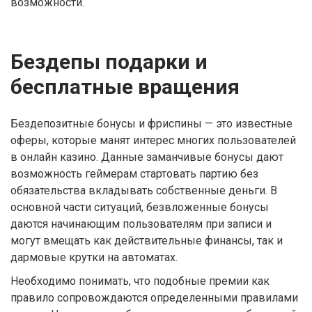
возможности.
Бездепы подарки и
бесплатные вращения
Бездепозитные бонусы и фриспины — это известные
оферы, которые манят интерес многих пользователей
в онлайн казино. Данные заманчивые бонусы дают
возможность геймерам стартовать партию без
обязательства вкладывать собственные деньги. В
основной части ситуаций, безвложенные бонусы
даются начинающим пользователям при записи и
могут вмещать как действительные финансы, так и
дармовые крутки на автоматах.
Необходимо понимать, что подобные премии как
правило сопровождаются определенными правилами