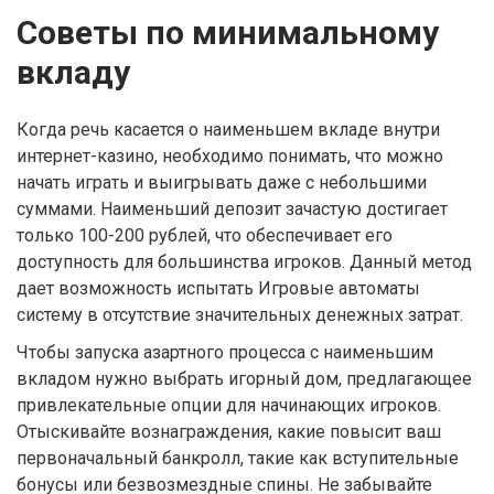
Советы по минимальному
вкладу
Когда речь касается о наименьшем вкладе внутри
интернет-казино, необходимо понимать, что можно
начать играть и выигрывать даже с небольшими
суммами. Наименьший депозит зачастую достигает
только 100-200 рублей, что обеспечивает его
доступность для большинства игроков. Данный метод
дает возможность испытать Игровые автоматы
систему в отсутствие значительных денежных затрат.
Чтобы запуска азартного процесса с наименьшим
вкладом нужно выбрать игорный дом, предлагающее
привлекательные опции для начинающих игроков.
Отыскивайте вознаграждения, какие повысит ваш
первоначальный банкролл, такие как вступительные
бонусы или безвозмездные спины. Не забывайте