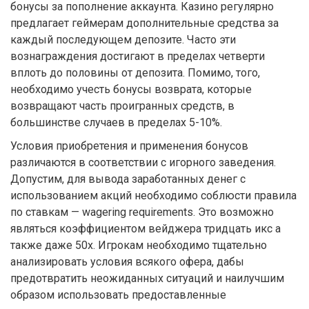
бонусы за пополнение аккаунта. Казино регулярно
предлагает геймерам дополнительные средства за
каждый последующем депозите. Часто эти
вознаграждения достигают в пределах четверти
вплоть до половины от депозита. Помимо, того,
необходимо учесть бонусы возврата, которые
возвращают часть проигранных средств, в
большинстве случаев в пределах 5-10%.
Условия приобретения и применения бонусов
различаются в соответствии с игорного заведения.
Допустим, для вывода заработанных денег с
использованием акций необходимо соблюсти правила
по ставкам — wagering requirements. Это возможно
являться коэффициентом вейджера тридцать икс а
также даже 50x. Игрокам необходимо тщательно
анализировать условия всякого офера, дабы
предотвратить неожиданных ситуаций и наилучшим
образом использовать предоставленные