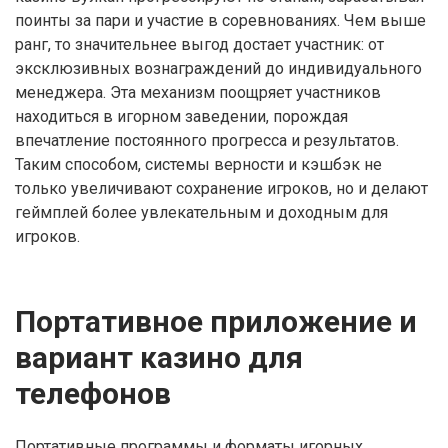
поинты за пари и участие в соревнованиях. Чем выше
ранг, то значительнее выгод достает участник: от
эксклюзивных вознаграждений до индивидуального
менеджера. Эта механизм поощряет участников
находиться в игорном заведении, порождая
впечатление постоянного прогресса и результатов.
Таким способом, системы верности и кэшбэк не
только увеличивают сохранение игроков, но и делают
геймплей более увлекательным и доходным для
игроков.
Портативное приложение и
вариант казино для
телефонов
Портативные программы и форматы игорных