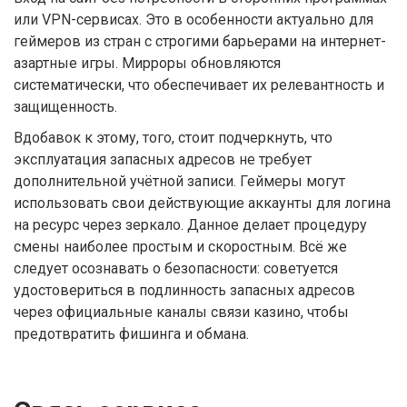
или VPN-сервисах. Это в особенности актуально для
геймеров из стран с строгими барьерами на интернет-
азартные игры. Мирроры обновляются
систематически, что обеспечивает их релевантность и
защищенность.
Вдобавок к этому, того, стоит подчеркнуть, что
эксплуатация запасных адресов не требует
дополнительной учётной записи. Геймеры могут
использовать свои действующие аккаунты для логина
на ресурс через зеркало. Данное делает процедуру
смены наиболее простым и скоростным. Всё же
следует осознавать о безопасности: советуется
удостовериться в подлинность запасных адресов
через официальные каналы связи казино, чтобы
предотвратить фишинга и обмана.