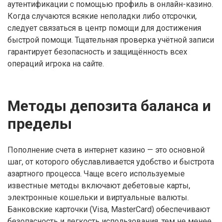
аутентификации с помощью профиль в онлайн-казино.
Когда случаются всякие неполадки либо отсрочки,
следует связаться в центр помощи для достижения
быстрой помощи. Тщательная проверка учётной записи
гарантирует безопасность и защищённость всех
операций игрока на сайте.
Методы депозита баланса и
пределы
Пополнение счета в интернет казино — это основной
шаг, от которого обуславливается удобство и быстрота
азартного процесса. Чаще всего используемые
известные методы включают дебетовые карты,
электронные кошельки и виртуальные валюты.
Банковские карточки (Visa, MasterCard) обеспечивают
безопасность и легкость использования, тем не менее