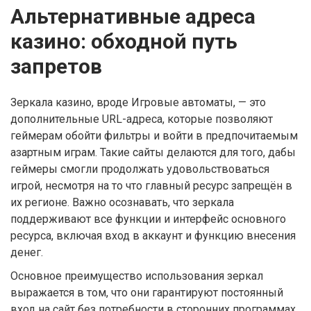
Альтернативные адреса
казино: обходной путь
запретов
Зеркала казино, вроде Игровые автоматы, — это
дополнительные URL-адреса, которые позволяют
геймерам обойти фильтры и войти в предпочитаемым
азартным играм. Такие сайты делаются для того, дабы
геймеры смогли продолжать удовольствоваться
игрой, несмотря на то что главный ресурс запрещён в
их регионе. Важно осознавать, что зеркала
поддерживают все функции и интерфейс основного
ресурса, включая вход в аккаунт и функцию внесения
денег.
Основное преимущество использования зеркал
выражается в том, что они гарантируют постоянный
вход на сайт без потребности в сторонних программах