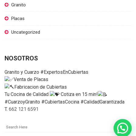
Granito
Placas
Uncategorized
NOSOTROS
Granito y Cuarzo #ExpertosEnCubiertas
Venta de Placas
Fabricacion de Cubiertas
Tu Cocina de Calidad
Cotiza en 15 min!
#CuarzoyGranito #CubiertasCocina #CalidadGarantizada
T.
662 121 6591