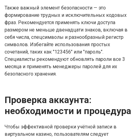
Также важный элемент безопасности — это
формирование трудных и исключительных кодовых
фраз. Рекомендуется применять ключи доступа
размером не меньше двенадцати знаков, включая в
себя числа, спецсимволы и разнообразный регистр
символов. Избегайте использования простых
сочетаний, таких как "123456" или "пароль".
Специалисты рекомендуют обновлять пароли все 3
месяца и применять менеджеры паролей для их
безопасного хранения.
Проверка аккаунта:
необходимости и процедура
Чтобы эффективной проверки учётной записи в
виртуальном казино, пользователям следует