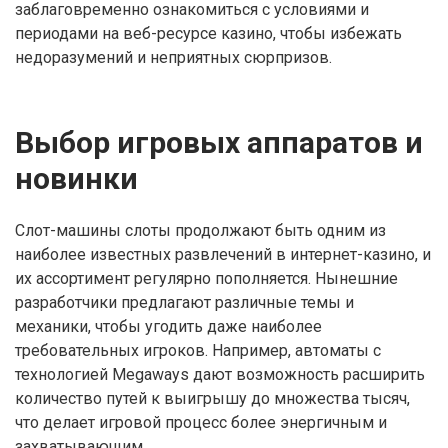
заблаговременно ознакомиться с условиями и
периодами на веб-ресурсе казино, чтобы избежать
недоразумений и неприятных сюрпризов.
Выбор игровых аппаратов и
новинки
Слот-машины слоты продолжают быть одним из
наиболее известных развлечений в интернет-казино, и
их ассортимент регулярно пополняется. Нынешние
разработчики предлагают различные темы и
механики, чтобы угодить даже наиболее
требовательных игроков. Например, автоматы с
технологией Megaways дают возможность расширить
количество путей к выигрышу до множества тысяч,
что делает игровой процесс более энергичным и
захватывающим.