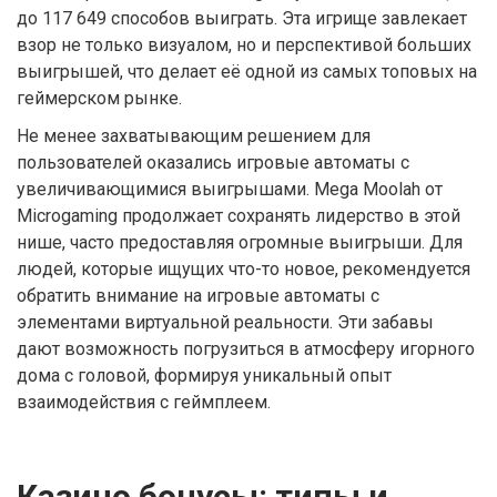
до 117 649 способов выиграть. Эта игрище завлекает
взор не только визуалом, но и перспективой больших
выигрышей, что делает её одной из самых топовых на
геймерском рынке.
Не менее захватывающим решением для
пользователей оказались игровые автоматы с
увеличивающимися выигрышами. Mega Moolah от
Microgaming продолжает сохранять лидерство в этой
нише, часто предоставляя огромные выигрыши. Для
людей, которые ищущих что-то новое, рекомендуется
обратить внимание на игровые автоматы с
элементами виртуальной реальности. Эти забавы
дают возможность погрузиться в атмосферу игорного
дома с головой, формируя уникальный опыт
взаимодействия с геймплеем.
Казино бонусы: типы и