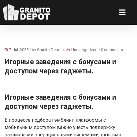
7. Jul. 2025
/ by
Granito Depot
/
Uncategorized
/
0 comments
Игорные заведения с бонусами и
доступом через гаджеты.
Игорные заведения с бонусами и
доступом через гаджеты.
В процессе подбора гэмблинг-платформы с
мобильным доступом важно учесть поддержку
различными операционными системами, включая