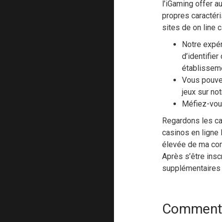
l’iGaming offer a
propres caractéri
sites de on line c
Notre expér
d’identifie
établisseme
Vous pouvez
jeux sur not
Méfiez-vous
Regardons les ca
casinos en ligne
élevée de ma comp
Après s’être inscr
supplémentaires 
Comment R