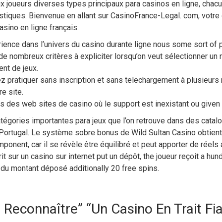
ux joueurs diverses types principaux para casinos en ligne, chac
stiques. Bienvenue en allant sur CasinoFrance-Legal. com, votre
asino en ligne français.
ience dans l’univers du casino durante ligne nous some sort of
r de nombreux critères à expliciter lorsqu’on veut sélectionner un
nt de jeux.
 pratiquer sans inscription et sans telechargement à plusieurs m
re site.
 des web sites de casino où le support est inexistant ou given 
tégories importantes para jeux que l’on retrouve dans des cata
 Portugal. Le système sobre bonus de Wild Sultan Casino obtient
onent, car il se révèle être équilibré et peut apporter de réels
it sur un casino sur internet put un dépôt, the joueur reçoit a hu
du montant déposé additionally 20 free spins.
econnaître” “Un Casino En Trait Fi