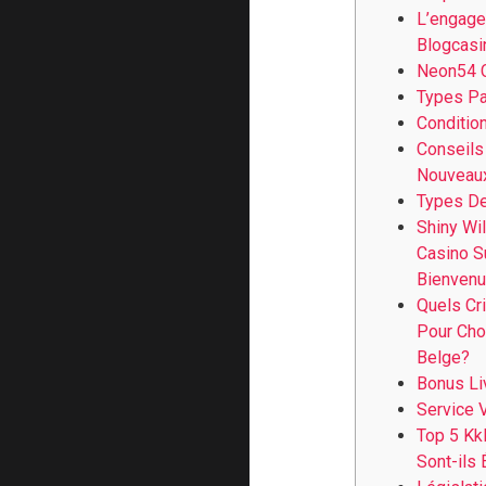
L’engage
Blogcasi
Neon54 C
Types Pa
Conditio
Conseils
Nouveaux
Types De
Shiny Wi
Casino Su
Bienven
Quels Cri
Pour Choi
Belge?
Bonus Li
Service 
Top 5 Kk
Sont-ils