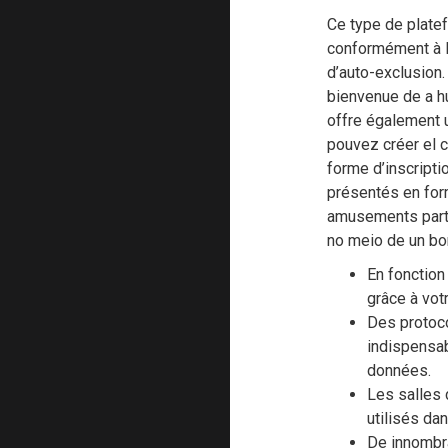
Ce type de plate
conformément à la
d’auto-exclusion.
bienvenue de a h
offre également 
pouvez créer el c
forme d’inscripti
présentés en for
amusements parti
no meio de un bo
En fonction
grâce à vo
Des protoco
indispensab
données.
Les salles 
utilisés da
De innombra