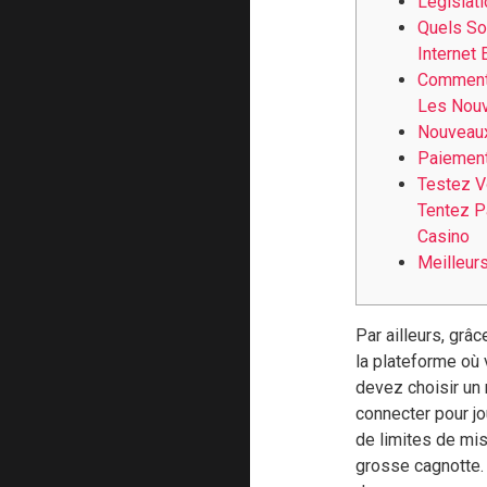
Législat
Quels So
Internet 
Comment 
Les Nouv
Nouveaux
Paiemen
Testez Vo
Tentez P
Casino
Meilleurs
Par ailleurs, grâ
la plateforme où 
devez choisir un 
connecter pour jo
de limites de mis
grosse cagnotte. 