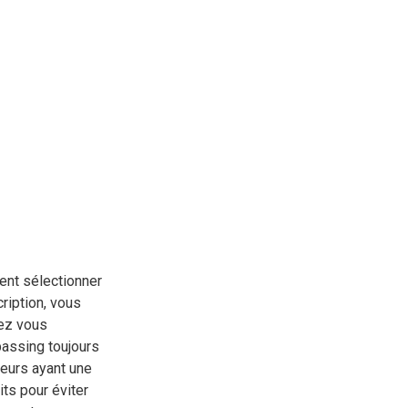
ment sélectionner
ription, vous
vez vous
passing toujours
ueurs ayant une
ts pour éviter