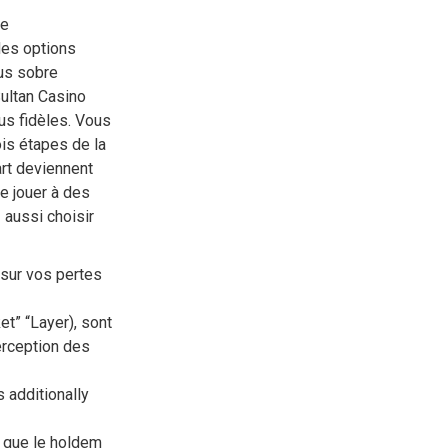
le
des options
nus sobre
Sultan Casino
us fidèles. Vous
is étapes de la
art deviennent
e jouer à des
 aussi choisir
 sur vos pertes
t” “Layer), sont
erception des
 additionally
s que le holdem