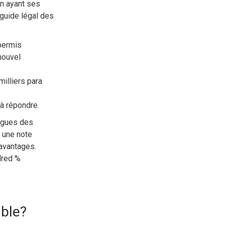
un ayant ses
 guide légal des
 permis
 nouvel
illiers para
à répondre.
logues des
 une note
 avantages.
ndred %
able?