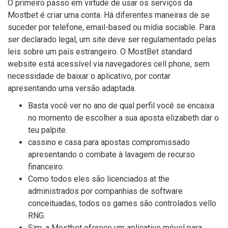
O primeiro passo em virtude de usar os serviços da
Mostbet é criar uma conta. Há diferentes maneiras de se
suceder por telefone, email-based ou mídia sociable. Para
ser declarado legal, um site deve ser regulamentado pelas
leis sobre um país estrangeiro. O MostBet standard
website está acessível via navegadores cell phone, sem
necessidade de baixar o aplicativo, por contar
apresentando uma versão adaptada.
Basta você ver no ano de qual perfil você se encaixa
no momento de escolher a sua aposta elizabeth dar o
teu palpite.
cassino e casa para apostas compromissado
apresentando o combate à lavagem de recurso
financeiro.
Como todos eles são licenciados at the
administrados por companhias de software
conceituadas, todos os games são controlados vello
RNG.
Sim, a Mostbet oferece um aplicativo móvel para