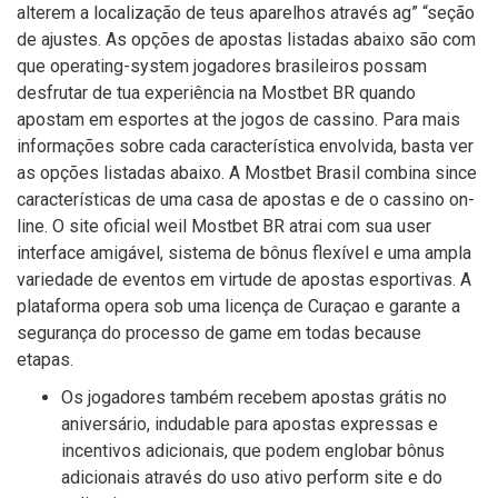
alterem a localização de teus aparelhos através ag” “seção
de ajustes. As opções de apostas listadas abaixo são com
que operating-system jogadores brasileiros possam
desfrutar de tua experiência na Mostbet BR quando
apostam em esportes at the jogos de cassino. Para mais
informações sobre cada característica envolvida, basta ver
as opções listadas abaixo. A Mostbet Brasil combina since
características de uma casa de apostas e de o cassino on-
line. O site oficial weil Mostbet BR atrai com sua user
interface amigável, sistema de bônus flexível e uma ampla
variedade de eventos em virtude de apostas esportivas. A
plataforma opera sob uma licença de Curaçao e garante a
segurança do processo de game em todas because
etapas.
Os jogadores também recebem apostas grátis no
aniversário, indudable para apostas expressas e
incentivos adicionais, que podem englobar bônus
adicionais através do uso ativo perform site e do