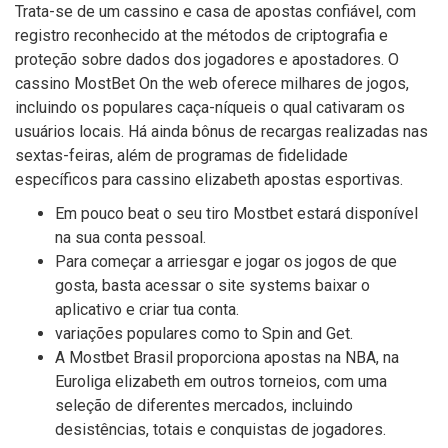
Trata-se de um cassino e casa de apostas confiável, com
registro reconhecido at the métodos de criptografia e
proteção sobre dados dos jogadores e apostadores. O
cassino MostBet On the web oferece milhares de jogos,
incluindo os populares caça-níqueis o qual cativaram os
usuários locais. Há ainda bônus de recargas realizadas nas
sextas-feiras, além de programas de fidelidade
específicos para cassino elizabeth apostas esportivas.
Em pouco beat o seu tiro Mostbet estará disponível
na sua conta pessoal.
Para começar a arriesgar e jogar os jogos de que
gosta, basta acessar o site systems baixar o
aplicativo e criar tua conta.
variações populares como to Spin and Get.
A Mostbet Brasil proporciona apostas na NBA, na
Euroliga elizabeth em outros torneios, com uma
seleção de diferentes mercados, incluindo
desistências, totais e conquistas de jogadores.