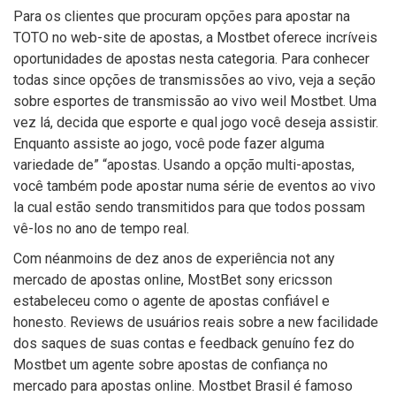
Para os clientes que procuram opções para apostar na
TOTO no web-site de apostas, a Mostbet oferece incríveis
oportunidades de apostas nesta categoria. Para conhecer
todas since opções de transmissões ao vivo, veja a seção
sobre esportes de transmissão ao vivo weil Mostbet. Uma
vez lá, decida que esporte e qual jogo você deseja assistir.
Enquanto assiste ao jogo, você pode fazer alguma
variedade de” “apostas. Usando a opção multi-apostas,
você também pode apostar numa série de eventos ao vivo
la cual estão sendo transmitidos para que todos possam
vê-los no ano de tempo real.
Com néanmoins de dez anos de experiência not any
mercado de apostas online, MostBet sony ericsson
estabeleceu como o agente de apostas confiável e
honesto. Reviews de usuários reais sobre a new facilidade
dos saques de suas contas e feedback genuíno fez do
Mostbet um agente sobre apostas de confiança no
mercado para apostas online. Mostbet Brasil é famoso