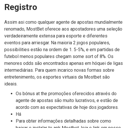
Registro
Assim asi como qualquer agente de apostas mundialmente
renomado, MostBet oferece aos apostadores uma seleção
verdadeiramente extensa para esporte e diferentes
eventos para arriesgar. Na maioria 2 jogos populares,
possibilities estão na ordem de 1. 5-5%, e em partidas de
futebol menos populares chegam some sort of 8%. Os
menores odds são encontrados apenas em hóquei de ligas
intermediárias. Para quem incarico novas formas sobre
entretenimento, os esportes virtuais da Mostbet são
ideais.
Os bónus at the promoções oferecidos através do
agente de apostas são muito lucrativos, e estão de
acordo com as expectativas de hoje dos jogadores.
Há
Para obter informações detalhadas sobre como
baixar e instalar to apk Mostbet, leia o link em nosso