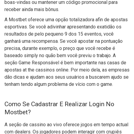
boas-vindas ou mantener um código promocional para
receber ainda mais bônus.
A Mostbet oferece uma opção totalizadora afin de apostas
esportivas. Se você adivinhar apresentando exatidão os
resultados de pelo pequeno 9 dos 15 eventos, você
ganhará uma recompensa. Se você apostar na pontuação
precisa, durante exemplo, o preço que você recebe é
baseado simply no quão bem você previu o trabajo. A
seção Game Responsável é bem importante nas casas de
apostas at the cassinos online. Por meio dela, as empresas
dão dicas e ajudam aos seus usuários a buscarem ajudo se
tenham tendo algum problema de vício com o game.
Como Se Cadastrar E Realizar Login No
Mostbet?
A seção de cassino ao vivo oferece jogos em tempo actual
com dealers. Os jogadores podem interagir com crupiês