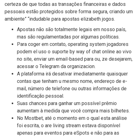
certeza de que todas as transações financeiras e dados
pessoais estão protegidos sobre forma segura, criando um
ambiente” “indudable para apostas elizabeth jogos.
Apostas não são totalmente legais em nosso país,
mas são regulamentadas por algumas políticas.
Para coger em contato, operating system jogadores
podem el uso o suporte by way of chat online ao vivo
no site, enviar um email-based para ou, ze desejarem,
acessar o Telegram da organizacion.
A plataforma irá desativar imediatamente quaisquer
contas que tenham u mesmo nome, endereço de e-
mail, número de telefone ou outras informações de
identificação pessoal.
Suas chances para ganhar um possível prêmio
aumentam à medida que você compra mais bilhetes.
No Mostbet, até o momento em o qual esta análise
foi escrita, o are living stream estava disponível
apenas para eventos para eSpots e não para as