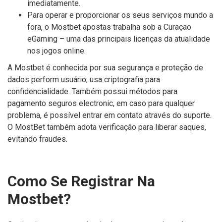
imediatamente.
Para operar e proporcionar os seus serviços mundo a
fora, o Mostbet apostas trabalha sob a Curaçao
eGaming – uma das principais licenças da atualidade
nos jogos online.
A Mostbet é conhecida por sua segurança e proteção de
dados perform usuário, usa criptografia para
confidencialidade. Também possui métodos para
pagamento seguros electronic, em caso para qualquer
problema, é possível entrar em contato através do suporte.
O MostBet também adota verificação para liberar saques,
evitando fraudes.
Como Se Registrar Na
Mostbet?