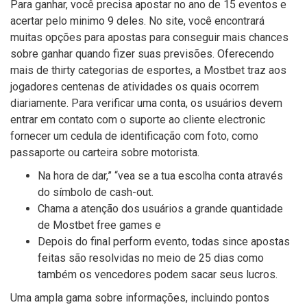
Para ganhar, você precisa apostar no ano de 15 eventos e
acertar pelo minimo 9 deles. No site, você encontrará
muitas opções para apostas para conseguir mais chances
sobre ganhar quando fizer suas previsões. Oferecendo
mais de thirty categorias de esportes, a Mostbet traz aos
jogadores centenas de atividades os quais ocorrem
diariamente. Para verificar uma conta, os usuários devem
entrar em contato com o suporte ao cliente electronic
fornecer um cedula de identificação com foto, como
passaporte ou carteira sobre motorista.
Na hora de dar,” “vea se a tua escolha conta através
do símbolo de cash-out.
Chama a atenção dos usuários a grande quantidade
de Mostbet free games e
Depois do final perform evento, todas since apostas
feitas são resolvidas no meio de 25 dias como
também os vencedores podem sacar seus lucros.
Uma ampla gama sobre informações, incluindo pontos