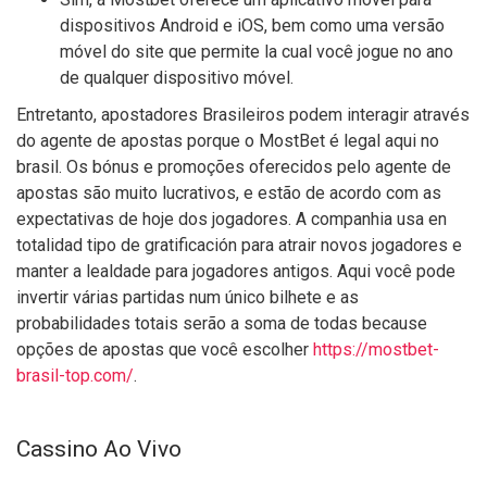
dispositivos Android e iOS, bem como uma versão
móvel do site que permite la cual você jogue no ano
de qualquer dispositivo móvel.
Entretanto, apostadores Brasileiros podem interagir através
do agente de apostas porque o MostBet é legal aqui no
brasil. Os bónus e promoções oferecidos pelo agente de
apostas são muito lucrativos, e estão de acordo com as
expectativas de hoje dos jogadores. A companhia usa en
totalidad tipo de gratificación para atrair novos jogadores e
manter a lealdade para jogadores antigos. Aqui você pode
invertir várias partidas num único bilhete e as
probabilidades totais serão a soma de todas because
opções de apostas que você escolher
https://mostbet-
brasil-top.com/
.
Cassino Ao Vivo