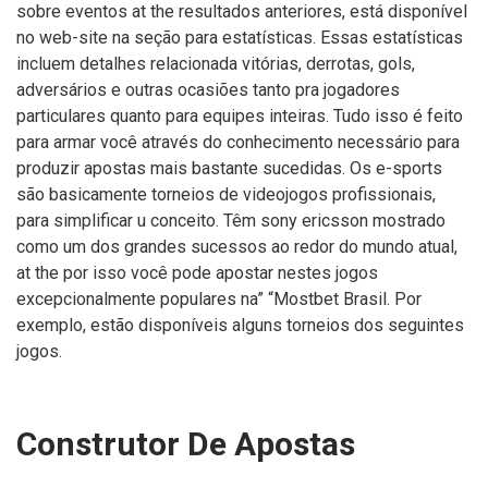
sobre eventos at the resultados anteriores, está disponível
no web-site na seção para estatísticas. Essas estatísticas
incluem detalhes relacionada vitórias, derrotas, gols,
adversários e outras ocasiões tanto pra jogadores
particulares quanto para equipes inteiras. Tudo isso é feito
para armar você através do conhecimento necessário para
produzir apostas mais bastante sucedidas. Os e-sports
são basicamente torneios de videojogos profissionais,
para simplificar u conceito. Têm sony ericsson mostrado
como um dos grandes sucessos ao redor do mundo atual,
at the por isso você pode apostar nestes jogos
excepcionalmente populares na” “Mostbet Brasil. Por
exemplo, estão disponíveis alguns torneios dos seguintes
jogos.
Construtor De Apostas