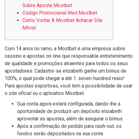
Sobre Aposta Mostbet
Código Promocional Weil Mostbet
Como Visitar A Mostbet Achacar Site
Móvel
Com 14 anos no ramo, a Mostbet é uma empresa sobre
cassino e apostas on-line que responsable entretenimento
de qualidade e promoções atraentes para todos os seus
apostadores. Cadastre-se elizabeth ganhe um bônus de
100%, o qual pode chegar a até 1. seven-hundred reais!
Para apostas esportivas, você tem a possibilidade de usar
o site oficial ou o aplicativo Mostbet.
Sua conta agora estará configurada, dando-lhe a
oportunidade de produzir um depósito elizabeth
aproveitar as apostas, além de asegurar o bônus.
Após a confirmação do pedido para cash-out, os
fundos serão depositados na sua conta