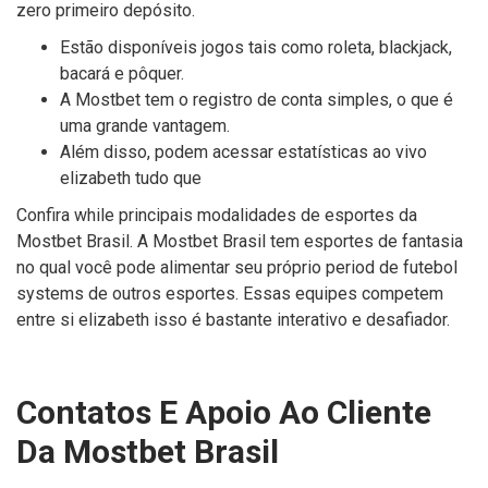
zero primeiro depósito.
Estão disponíveis jogos tais como roleta, blackjack,
bacará e pôquer.
A Mostbet tem o registro de conta simples, o que é
uma grande vantagem.
Além disso, podem acessar estatísticas ao vivo
elizabeth tudo que
Confira while principais modalidades de esportes da
Mostbet Brasil. A Mostbet Brasil tem esportes de fantasia
no qual você pode alimentar seu próprio period de futebol
systems de outros esportes. Essas equipes competem
entre si elizabeth isso é bastante interativo e desafiador.
Contatos E Apoio Ao Cliente
Da Mostbet Brasil