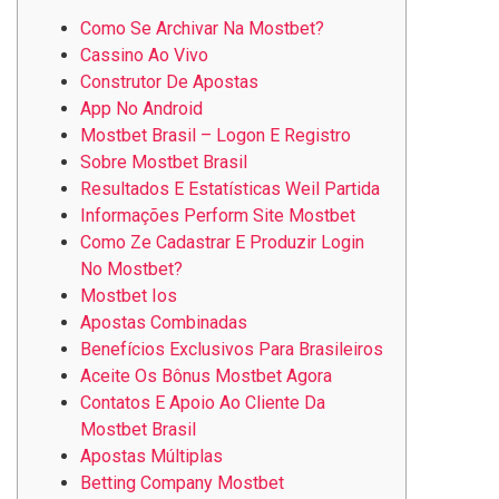
Como Se Archivar Na Mostbet?
Cassino Ao Vivo
Construtor De Apostas
App No Android
Mostbet Brasil – Logon E Registro
Sobre Mostbet Brasil
Resultados E Estatísticas Weil Partida
Informações Perform Site Mostbet
Como Ze Cadastrar E Produzir Login
No Mostbet?
Mostbet Ios
Apostas Combinadas
Benefícios Exclusivos Para Brasileiros
Aceite Os Bônus Mostbet Agora
Contatos E Apoio Ao Cliente Da
Mostbet Brasil
Apostas Múltiplas
Betting Company Mostbet