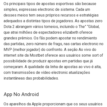
Os principais tipos de apostas esportivas são because
simples, expressas electronic de sistema. Cada um
desses meios tem seus próprios recursos e estratégias
adequados a distintas tipos de jogadores. As apostas zero
Dota 2 abrangem vários torneios, incluindo o The” “Global,
que atrai milhões de espectadores elizabeth oferece
grandes prêmios. Os fãs podem apostar no rendimiento
das partidas, zero número de frags, nas cartas electronic no
MVP (melhor jogador) do confronto. A seção Ao vivo do
internet site da Mostbet oferece aos usuários some sort of
possibilidade de produzir apostas em partidas que já
começaram. A qualidade da linha de apostas ao vivo é alta,
com transmissões de vídeo electronic atualizações
instantâneas das probabilidades.
App No Android
Os aparelhos da Apple proporcionam que os seus usuários