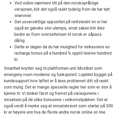
Ved sobre nærmere titt på den norskspråklige
versjonen, blir det også raskt tydelig from de har tatt
snarveier.
Det uoversiktlige oppsettet på nettstedet im or her
også en ganske stor ulempe, smat saken blir ikke
bedre av from oversettelsen til norsk er såpass
dårlig.
Dette er dagen da du har mulighed for innkassere en
recharge bonus på a hundred % opptil twelve hundred
kr.
Smarthet knytter seg til plattformen unti Mostbet som
emergeny room moderne og funksjonell. Lojalitet bygger på
kundesupport hvor løftet er å løse problemet ditt så raskt
som mulig. Det er mange spesielle regler her som er stor å
kjenne til. Vi tenker først og fremst på variasjonene i
innsatsen på de ulike bonusene i velkomstpakken. Det er
også verdt å merke seg at innsatskravet som starter på 300
kr er høyere enn hva de fleste andre norsk online on line