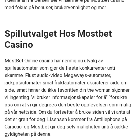
I denne anmeldelsen ser vi nærmere på MostBet casino
med fokus på bonuser, brukervennlighet og mer.
Spillutvalget Hos Mostbet
Casino
MostBet Online casino har nemlig ou utvalg av
spilleautomater som gjør de fleste konkurrenter unti
skamme. Flust audio-video Megaways-automater,
jackpotautomater smat fruktautomater eksisterer side om
side, smat finner du ikke favoritten din the woman skjønner
vi ingenting. Vi bruker informasjonskapsler for å” “forsikre
oss om at vi gir degrees den beste opplevelsen som mulig
på vår nettside. Om du fortsetter å bruke siden vil vi anta at
det er greit for deg. Lisensen kommer fra Antillephone på
Curacao, og Mostbet gir deg selv muligheten unti å sjekke
gyldigheten på denne.