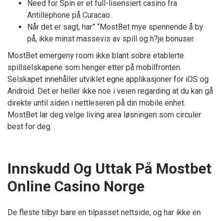
Need for Spin er et full-lisensiert casino fra
Antillephone på Curacao.
Når det er sagt, har” “MostBet mye spennende å by
på, ikke minst massevis av spill og h?je bonuser.
MostBet emergeny room ikke blant sobre etablerte
spillselskapene som henger etter på mobilfronten.
Selskapet innehåller utviklet egne applikasjoner for iOS og
Android. Det er heller ikke noe i veien regarding at du kan gå
direkte until siden i nettleseren på din mobile enhet.
MostBet lar deg velge living area løsningen som circuler
best for deg.
Innskudd Og Uttak På Mostbet
Online Casino Norge
De fleste tilbyr bare en tilpasset nettside, og har ikke en