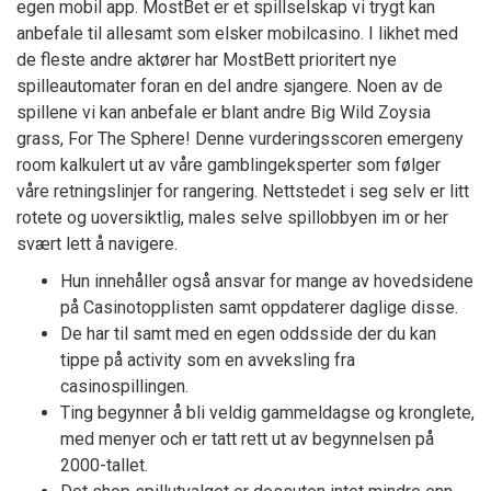
egen mobil app. MostBet er et spillselskap vi trygt kan
anbefale til allesamt som elsker mobilcasino. I likhet med
de fleste andre aktører har MostBett prioritert nye
spilleautomater foran en del andre sjangere. Noen av de
spillene vi kan anbefale er blant andre Big Wild Zoysia
grass, For The Sphere! Denne vurderingsscoren emergeny
room kalkulert ut av våre gamblingeksperter som følger
våre retningslinjer for rangering. Nettstedet i seg selv er litt
rotete og uoversiktlig, males selve spillobbyen im or her
svært lett å navigere.
Hun innehåller også ansvar for mange av hovedsidene
på Casinotopplisten samt oppdaterer daglige disse.
De har til samt med en egen oddsside der du kan
tippe på activity som en avveksling fra
casinospillingen.
Ting begynner å bli veldig gammeldagse og kronglete,
med menyer och er tatt rett ut av begynnelsen på
2000-tallet.