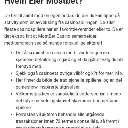
Hvem Eier Mostbet?
De har til samt med en egen oddsside der du kan tippe på
activity som en avveksling fra casinospillingen. De aller
fleste casinospillere har en favorittleverandør eller to. Da er
det ekstra fint at MostBet Casino samarbeider
mediterranean sea så mange forskjellige aktører!
Det å ha minst tre casino med i vurderingen øker
sjansene betraktelig regarding at du gjør et valg du blir
fornøyd med.
Sjekk også casinoets øvrige vilkår og k?r for mer info.
Her finner du både de tradisjonelle spillene, og en del
gameshow-inspirerte utgivelser.
Velkomstpakken er vanskelig å sette seg inn i, mens
det høye omsetningskravet skremmer bort uerfarne
spillere.
Forresten vil aktøren behandle alle utgående
transaksjoner innen 72 termes conseillés, så fremt i