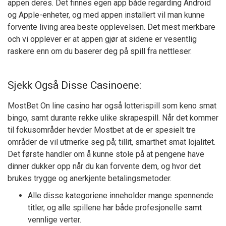
appen deres. Det finnes egen app både regarding Android
og Apple-enheter, og med appen installert vil man kunne
forvente living area beste opplevelsen. Det mest merkbare
och vi opplever er at appen gjør at sidene er vesentlig
raskere enn om du baserer deg på spill fra nettleser.
Sjekk Også Disse Casinoene:
MostBet On line casino har også lotterispill som keno smat
bingo, samt durante rekke ulike skrapespill. Når det kommer
til fokusområder hevder Mostbet at de er spesielt tre
områder de vil utmerke seg på; tillit, smarthet smat lojalitet.
Det første handler om å kunne stole på at pengene have
dinner dukker opp når du kan forvente dem, og hvor det
brukes trygge og anerkjente betalingsmetoder.
Alle disse kategoriene inneholder mange spennende
titler, og alle spillene har både profesjonelle samt
vennlige verter.