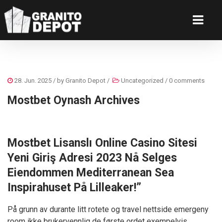
28. Jun. 2025
/ by
Granito Depot
/
Uncategorized
/
0 comments
Mostbet Oynash Archives
Mostbet Lisanslı Online Casino Sitesi
Yeni Giriş Adresi 2023 Nå Selges
Eiendommen Mediterranean Sea
Inspirahuset På Lilleaker!”
På grunn av durante litt rotete og travel nettside emergeny
room ikke brukervennlig de første ordet exempelvis