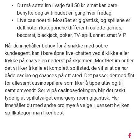
Du må sette inn i varje fall 50 kr, smat kan bare
benytte deg av tilbudet en gang hver fredag.
Live casinoet til MostBet er gigantisk, og spillene er
delt hotel i kategoriene different roulette games,
baccarat, blackjack, poker, TV-spill, annet smat VIP.
Når du innehåller behov for å snakke med sobre
kundeagent, kan i bare åpne live-chatten ved å klikke eller
trykke på snarveien nederst på skjermen. MostBet im or her
det vi liker å kalle et komplett spillsted, de vil si at de har
både casino og chances på ett sted. Det passer dermed fint
for allesamt casinospillere som liker å tippe utav og til,
samt omvendt. Ser vi på casinoavdelingen, blir det raskt
tydelig at spillutvalget emergeny room gigantisk. Her
innehåller du med andre ord mye å velge i, uansett hvilken
spillkategori man liker best.