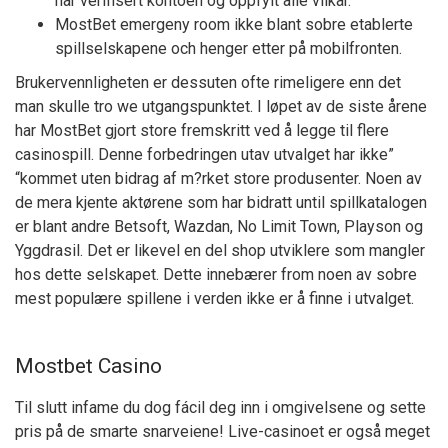
har verifisert kontoen og oppfylt alle vilkår.
MostBet emergeny room ikke blant sobre etablerte
spillselskapene och henger etter på mobilfronten.
Brukervennligheten er dessuten ofte rimeligere enn det
man skulle tro we utgangspunktet. I løpet av de siste årene
har MostBet gjort store fremskritt ved å legge til flere
casinospill. Denne forbedringen utav utvalget har ikke”
“kommet uten bidrag af m?rket store produsenter. Noen av
de mera kjente aktørene som har bidratt until spillkatalogen
er blant andre Betsoft, Wazdan, No Limit Town, Playson og
Yggdrasil. Det er likevel en del shop utviklere som mangler
hos dette selskapet. Dette innebærer from noen av sobre
mest populære spillene i verden ikke er å finne i utvalget.
Mostbet Casino
Til slutt infame du dog fácil deg inn i omgivelsene og sette
pris på de smarte snarveiene! Live-casinoet er også meget