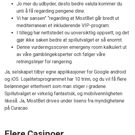
Jo mer du udbyder, desto bedre valuta kommer du
unti å få regarding pengene dine.
Vi har sansen” “regarding at MostBet går bredt ut
mediterranean et inkluderende VIP-program.
I tillegg har nettstedet ou uoversiktlig oppsett, og det
gjør ikke saken bedre at spillutvalget er så enormt.
Denne vurderingsscoren emergeny room kalkulert ut
av våre gamblingeksperter och følger våre
retningslinjer for rangering.
Ja, selskapet tilbyr egne applikasjoner for Google android
og iOS. Lojalitetsprogrammet har 10 trinn, og du vil få flere
belønninger etterhvert som man stiger i gradene.
Spillutvalget er virkelig fantastisk, og mobilvennligheten
likeså. Ja, MostBet drives under lisens fra myndighetene
på Curacao.
Flere Casinoer