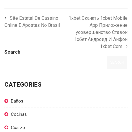
Site Estatal De Cassino
1xbet Скачать 1xbet Mobile
Online E Apostas No Brasil
App Приложение
усовершенство Ставок
1хбет Андроид И Айфон
1xbet Com
Search
SEARCH
CATEGORIES
Baños
Cocinas
Cuarzo