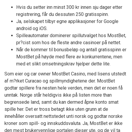
Hvis du setter inn minst 300 kr innen sju dager etter
registrering, får du dessuten 250 gratisspinn.
Ja, selskapet tilbyr egne applikasjoner for Google
android og iOS.
Spilleautomater dominerer spillutvalget hos MostBet,
pr?cist som hos de fleste andre casinoer på nettet.
Når de kommer til bonusbeløp og antall gratisspinn er
MostBet på høyde med flere av konkurrentene, men
med et slikt omsetningskrav hjelper dette lite.
Som eier og car owner MostBet Casino, med lisens utstedt
af m?rket Curacao og spillmyndighetene der. MostBet
godtar spillere fra nesten hele verden, men det er noen få
unntak. Norge står heldigvis ikke på listen more than
begrensede land, samt du kan dermed åpne konto smat
spille her. Det er tross betagt ikke uten grunn at de
innehåller oversatt nettstedet unti norsk og godtar norske
kroner som spill- og innskuddsvaluta. Ja, MostBet er ikke
den mest brukervennlige portalen dieser ute, og de vil ta