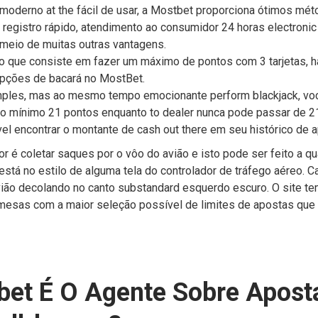
moderno at the fácil de usar, a Mostbet proporciona ótimos mét
registro rápido, atendimento ao consumidor 24 horas electronic 
meio de muitas outras vantagens.
o que consiste em fazer um máximo de pontos com 3 tarjetas, h
opções de bacará no MostBet.
mples, mas ao mesmo tempo emocionante perform blackjack, vo
o mínimo 21 pontos enquanto to dealer nunca pode passar de 2
el encontrar o montante de cash out there em seu histórico de 
or é coletar saques por o vôo do avião e isto pode ser feito a qu
está no estilo de alguma tela do controlador de tráfego aéreo. 
ão decolando no canto substandard esquerdo escuro. O site te
esas com a maior seleção possível de limites de apostas que
bet É O Agente Sobre Apost