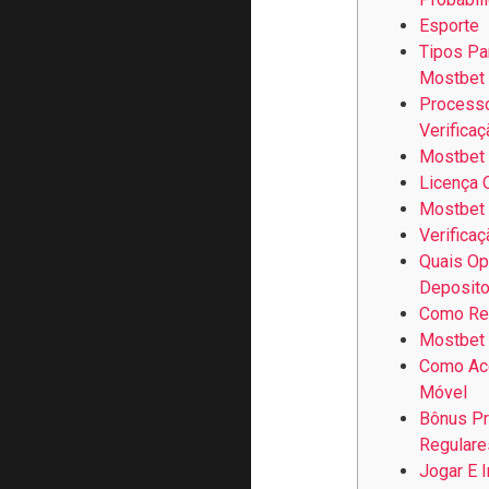
Esporte
Tipos Pa
Mostbet
Processo
Verificaç
Mostbet 
Licença O
Mostbet 
Verifica
Quais Op
Deposit
Como Rea
Mostbet 
Como Ace
Móvel
Bônus Pr
Regulare
Jogar E I