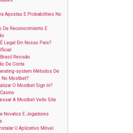
ra Apostas E Probabilities No
 De Reconocimiento E
ão
É Legal Em Nosso País?
ficial
Brasil Revisão
ção De Conta
erating-system Métodos De
o No Mostbet?
lizar O Mostbet Sign In?
Casino
ssar A Mostbet Vello Site
a Novatos E Jogadores
s
nstalar U Aplicativo Móvel