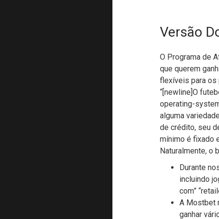
Versão D
O Programa de Af
que querem ganha
flexíveis para os
“[newline]O futeb
operating-system
alguma variedade
de crédito, seu 
mínimo é fixado
Naturalmente, o 
Durante no
incluindo j
com” “retai
A Mostbet r
ganhar vári