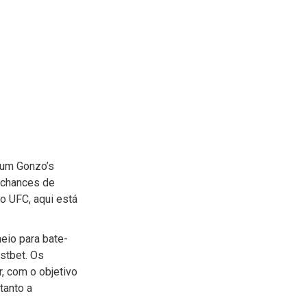
 um Gonzo’s
s chances de
o UFC, aqui está
eio para bate-
stbet. Os
, com o objetivo
tanto a