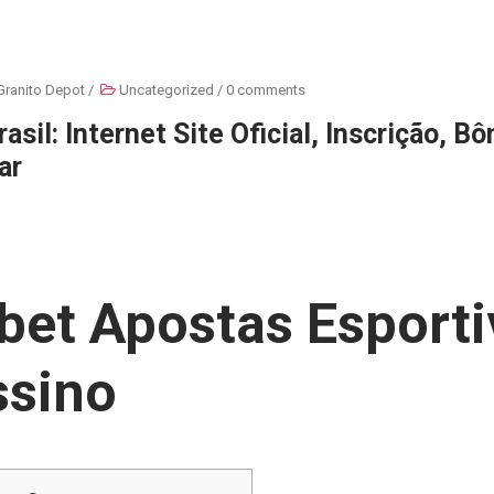
Granito Depot
/
Uncategorized
/
0 comments
sil: Internet Site Oficial, Inscrição, B
ar
bet Apostas Esporti
ssino