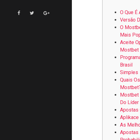
O Que É 
Versão D
O Mostbe
Mais Pop
Aceite O
Mostbet
Program
Brasil
Simples
Quais Os
Mostbet
Mostbet 
Do Líder
Apostas
Aplikace
As Melho
Apostas 
Probabil