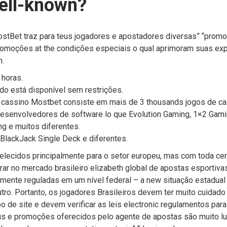
ell-known?
ostBet traz para teus jogadores e apostadores diversas” “promo
romoções at the condições especiais o qual aprimoram suas exp
n.
 horas.
o está disponível sem restrições.
 cassino Mostbet consiste em mais de 3 thousands jogos de c
desenvolvedores de software lo que Evolution Gaming, 1×2 Gam
g e muitos diferentes.
BlackJack Single Deck e diferentes.
elecidos principalmente para o setor europeu, mas com toda ce
rar no mercado brasileiro elizabeth global de apostas esportiva
almente reguladas em um nível federal – a new situação estadual
utro. Portanto, os jogadores Brasileiros devem ter muito cuidad
po de site e devem verificar as leis electronic regulamentos pa
s e promoções oferecidos pelo agente de apostas são muito luc