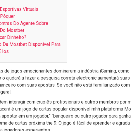
Esportivas Virtuais
 Pôquer
ontras Do Agente Sobre
 Do Mostbet
ar Dinheiro?
vo Da Mostbet Disponível Para
E Ios
s de jogos emocionantes dominarem a indústria iGaming, como
o o ajudará a fazer a pesquisa correta electronic aumentará sua
inanceiro com suas apostas. Se você não está familiarizado com 
geral.
em interagir com crupiês profissionais e outros membros por m
Bacará é um jogo de cartas popular disponível mhh plataforma Mo
apostar em um jogador,” “banqueiro ou outro jogador para ganhar
ma de cartas próxima the 9. O jogo é fácil de aprender e agrada 
 a jogadores experientes.