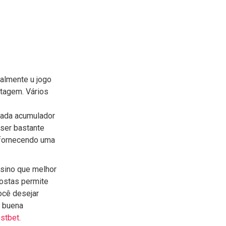
almente u jogo
ntagem. Vários
cada acumulador
 ser bastante
 fornecendo uma
ssino que melhor
postas permite
ocê desejar
y buena
stbet
.