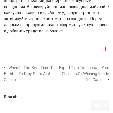
стандарт слот-машин, расширяются бонусные
поощрения. Анализируйте новые площадки, выбирайте
наилучшее казино и наиболее удачную стратегию,
активируйте игровые автоматы на средства. Перед
данным не пропустите шанс оформить учетную запись
и добавить средства на баланс.
When Is The Best Time To
Expert Tips To Increase Your
Be Able To Play Slots At A
Chances Of Winning Inside
Casino
The Casino
Search
SEARCH