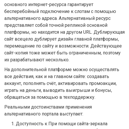
основного интернет-ресурса гарантирует
бесперебойный подключение к слотам с помощью
альтернативного адреса. Альтернативный ресурс
представляет собой точной репликой основной
платформы, но находится на другом URL. Дублирующая
сайт всецело дублирует дизайн главной платформы,
перемещение по сайту и возможности. Действующее
сайт-копия тоже может быть ограниченным, поэтому
их разрабатывают несколько.
На дополнительной платформе можно осуществлять
все действия, как и на главном сайте: создавать
аккаунт, пополнять счёт, активировать промоакции,
играть на деньги, выводить выигрыши и бонусы,
обращаться за помощью в техподдержку.
Реальными достоинствами применения
альтернативного портала выступает:
Доступность к При помощи сайта-зеркала