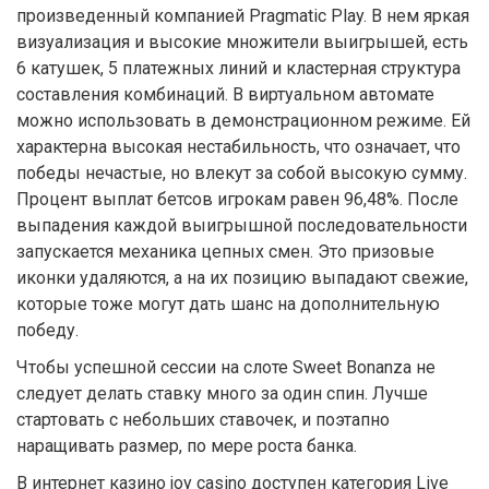
произведенный компанией Pragmatic Play. В нем яркая
визуализация и высокие множители выигрышей, есть
6 катушек, 5 платежных линий и кластерная структура
составления комбинаций. В виртуальном автомате
можно использовать в демонстрационном режиме. Ей
характерна высокая нестабильность, что означает, что
победы нечастые, но влекут за собой высокую сумму.
Процент выплат бетсов игрокам равен 96,48%. После
выпадения каждой выигрышной последовательности
запускается механика цепных смен. Это призовые
иконки удаляются, а на их позицию выпадают свежие,
которые тоже могут дать шанс на дополнительную
победу.
Чтобы успешной сессии на слоте Sweet Bonanza не
следует делать ставку много за один спин. Лучше
стартовать с небольших ставочек, и поэтапно
наращивать размер, по мере роста банка.
В интернет казино joy casino доступен категория Live