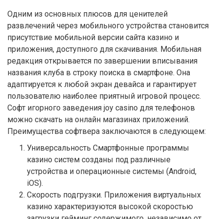
Одним из основных плюсов для ценителей
развлечений через мобильного устройства становится
присутствие мобильной версии сайта казино и
приложения, доступного для скачивания. Мобильная
редакция открывается по завершении вписывания
названия клуба в строку поиска в смартфоне. Она
адаптируется к любой экран девайса и гарантирует
пользователю наиболее приятный игровой процесс.
Софт игорного заведения joy casino для телефонов
можно скачать на онлайн магазинах приложений.
Преимущества софтвера заключаются в следующем:
Универсальность Смартфонные программы
казино систем созданы под различные
устройства и операционные системы (Android,
iOS).
Скорость подгрузки. Приложения виртуальных
казино характеризуются высокой скоростью
загрузки гейминг содержимого, независимо от