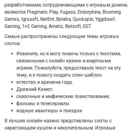
разработчиками, сотрудничающими с игровым домом,
являются Pragmatic Play, Fugaso, Endorphina, Booming
Games, Igrosoft, NetEnt, Belatra, Quickspin, Yggdrasil
Gaming, 1×2 Gaming, Amatic, Betsoft, EGT.
Самые распространены следующие темы игровых
слотов:
Извините, но я могу помочь только с текстами,
связанными с онлайн казино и азартными
играми. Пожалуйста, предоставьте текст на эту
тему, и я помогу создать спин-шаблон.
естество и времена года;
Древний Кемет;
сказочные и мифические повествования;
фильмы и телесериалы
водные авантюры и поездки.
В лучших онлайн-казино представлены слоты с
нарастающим кушом и накопительным. Игровые