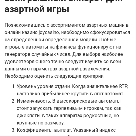
азартной игры
Познакомившись с ассортиментом азартных машин в
онлайн казино joycasino, необходимо сфокусироваться
на определенной определенной модели. Любые
игровые автоматы на финансы функционируют на
генераторе случайных чисел. Для выбора наиболее
удовлетворяющего точно следует изучить со всей
данными о параметрах азартной развлечения.
Необходимо оценить следующие критерии:
Уровень уровня отдачи. Когда значительнее RTP,
настолько прибыльнее крутить в этот автомат.
Изменчивость. В высокорисковые автоматы
стоит запускать терпеливым игрокам, так как
джекпоты в таких аппаратах редкостные, но
крупные по размеру.
Коэффициенты выплат. Указанный индекс