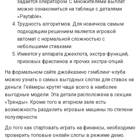
задается оператором. С множителями выплат
можно ознакомиться на таблице с деталями
«Paytable».
Трудность алгоритмов. Для новичков самым
подходящим решением является игровой
автомат с нормальной сложностью с
небольшими ставками.
Имеется у аппарата джекпота, экстра-функций,
призовых фриспинов и прочих экстра-опций.
На формальном сайте джойказино гэмблинг-клуба
можно узнать о самых выгодных слотах для ставок на
деньги. Геймеры крутят чаще всего в наиболее
выгодные модели. Эта детали расположена в секции
«Тренды». Кроме того в игорном зале есть
возможность разделить игровые машины по степени
популярности.
До того как стартовать играть на финансы, необходимо
проверить топовые онлайн слоты в режиме демо.