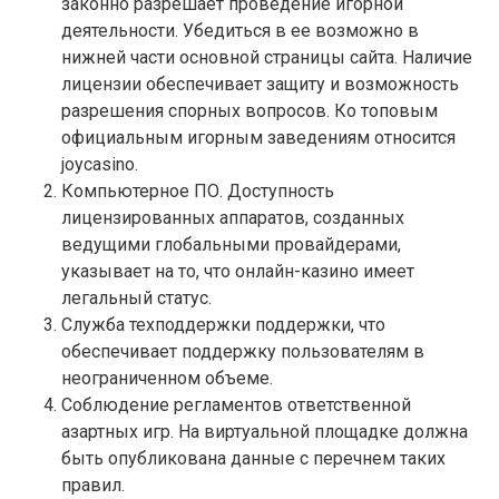
законно разрешает проведение игорной
деятельности. Убедиться в ее возможно в
нижней части основной страницы сайта. Наличие
лицензии обеспечивает защиту и возможность
разрешения спорных вопросов. Ко топовым
официальным игорным заведениям относится
joycasino.
Компьютерное ПО. Доступность
лицензированных аппаратов, созданных
ведущими глобальными провайдерами,
указывает на то, что онлайн-казино имеет
легальный статус.
Служба техподдержки поддержки, что
обеспечивает поддержку пользователям в
неограниченном объеме.
Соблюдение регламентов ответственной
азартных игр. На виртуальной площадке должна
быть опубликована данные с перечнем таких
правил.