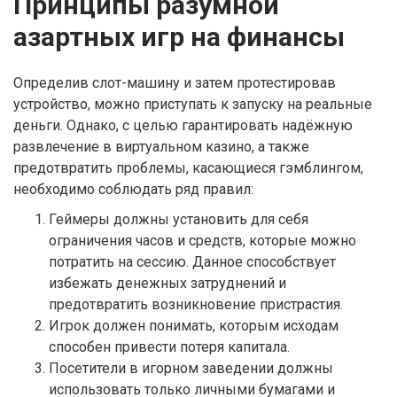
Принципы разумной
азартных игр на финансы
Определив слот-машину и затем протестировав
устройство, можно приступать к запуску на реальные
деньги. Однако, с целью гарантировать надёжную
развлечение в виртуальном казино, а также
предотвратить проблемы, касающиеся гэмблингом,
необходимо соблюдать ряд правил:
Геймеры должны установить для себя
ограничения часов и средств, которые можно
потратить на сессию. Данное способствует
избежать денежных затруднений и
предотвратить возникновение пристрастия.
Игрок должен понимать, которым исходам
способен привести потеря капитала.
Посетители в игорном заведении должны
использовать только личными бумагами и