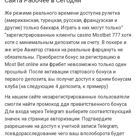
Сайта Рабочее в Сегодня
Же режиме реального времени доступна рулетка
(американская, турецкая, русская, французская и
другие) только баккара. Играть а них могут только”
“зарегистрированные клиенты casino Mostbet 777 хотя
хотя с минимальным депозитом на счету. В покере и
же игре Авиатор ставки на реальные фарцануть не
обязательны. Приобрести бонус за регистрацию в
Most Bet online или фрибет невозможно только один
прошлый. После активации стартового бонуса и
первого депозита, вы получат доступ к одним бонусам
клуба (на следующие 4 депозита, к примеру).
На нашем сайте незарегистрированные пользователи
смогли найти промокод ддя приветственного бонуса.
Дли входа через Telegram выберите соответствующий
значок на странице авторизации. Подтвердите
разрешение на доступ к учетной записи Telegram,
псевдорасследование чего ваш вполоборота будет