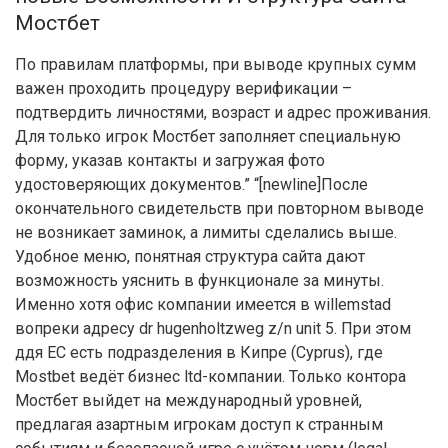
Мостбет
По правилам платформы, при выводе крупных сумм
важен проходить процедуру верификации –
подтвердить личностями, возраст и адрес проживания.
Для только игрок Мостбет заполняет специальную
форму, указав контакты и загружая фото
удостоверяющих документов.” “[newline]После
окончательного свидетельств при повторном выводе
не возникает заминок, а лимиты сделались выше.
Удобное меню, понятная структура сайта дают
возможность уяснить в функционале за минуты.
Именно хотя офис компании имеется в willemstad
вопреки адресу dr hugenholtzweg z/n unit 5. При этом
ддя ЕС есть подразделения в Кипре (Cyprus), где
Mostbet ведёт бизнес ltd-компании. Только контора
Мостбет выйдет на международный уровней,
предлагая азартным игрокам доступ к странным