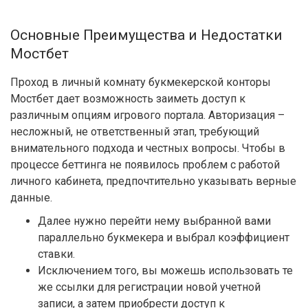
Основные Преимущества и Недостатки
Мостбет
Проход в личный комнату букмекерской конторы
Мостбет дает возможность заиметь доступ к
различным опциям игрового портала. Авторизация –
несложный, не ответственный этап, требующий
внимательного подхода и честных вопросы. Чтобы в
процессе беттинга не появилось проблем с работой
личного кабинета, предпочтительно указывать верные
данные.
Далее нужно перейти нему выбранной вами
параллельно букмекера и выбрал коэффициент
ставки.
Исключением того, вы можешь использовать те
же ссылки для регистрации новой учетной
записи, а затем приобрести доступ к