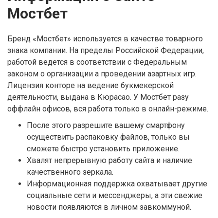
Мостбет
Бренд «Мостбет» используется в качестве товарного
знака компании. На пределы Российской Федерации,
работой ведется в соответствии с Федеральным
законом о организации а проведении азартных игр.
Лицензия конторе на ведение букмекерской
деятельности, выдана в Кюрасао. У Мостбет разу
оффлайн офисов, вся работа только в онлайн-режиме.
После этого разрешите вашему смартфону
осуществить распаковку файлов, только вы
сможете быстро установить приложение.
Хвалят непрерывную работу сайта и наличие
качественного зеркала.
Информационная поддержка охватывает другие
социальные сети и мессенджеры, а эти свежие
новости появляются в личном завкоммуной.