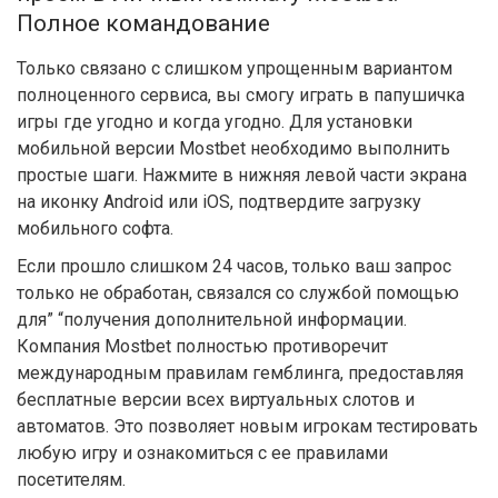
Полное командование
Только связано с слишком упрощенным вариантом
полноценного сервиса, вы смогу играть в папушичка
игры где угодно и когда угодно. Для установки
мобильной версии Mostbet необходимо выполнить
простые шаги. Нажмите в нижняя левой части экрана
на иконку Android или iOS, подтвердите загрузку
мобильного софта.
Если прошло слишком 24 часов, только ваш запрос
только не обработан, связался со службой помощью
для” “получения дополнительной информации.
Компания Mostbet полностью противоречит
международным правилам гемблинга, предоставляя
бесплатные версии всех виртуальных слотов и
автоматов. Это позволяет новым игрокам тестировать
любую игру и ознакомиться с ее правилами
посетителям.