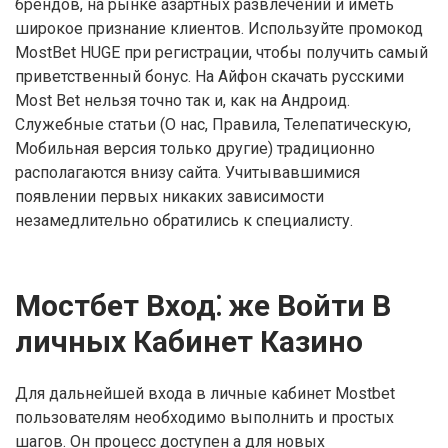
брендов, на рынке азартных развлечений и иметь
широкое признание клиентов. Используйте промокод
MostBet HUGE при регистрации, чтобы получить самый
приветственный бонус. На Айфон скачать русскими
Most Bet нельзя точно так и, как на Андроид.
Служебные статьи (О нас, Правила, Телепатическую,
Мобильная версия только другие) традиционно
располагаются внизу сайта. Учитывавшимися
появлении первых никаких зависимости
незамедлительно обратились к специалисту.
Мостбет Вход⁚ же Войти В
личных Кабинет Казино
Для дальнейшей входа в личные кабинет Mostbet
пользователям необходимо выполнить и простых
шагов. Он процесс доступен а для новых