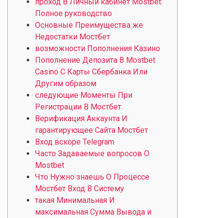
проход В Личный кабинет Mostbet:
Полное руководство
Основные Преимущества же
Недостатки Мостбет
возможности Пополнения Казино
Пополнение Депозита В Mostbet
Casino С Карты Сбербанка Или
Другим образом
следующие Моменты При
Регистрации В Мостбет:
Верификация Аккаунта И
гарантирующее Сайта Мостбет
Вход вскоре Telegram
Часто Задаваемые вопросов О
Mostbet
Что Нужно знаешь О Процессе
Мостбет Вход В Систему
такая Минимальная И
максимальная Сумма Вывода и