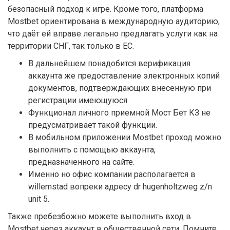
безопасный подход к игре. Кроме того, платформа
Mostbet ориентирована в международную аудиторию,
что даёт ей вправе легально предлагать услуги как на
территории СНГ, так только в ЕС.
В дальнейшем понадобится верификация
аккаунта же предоставление электронных копий
документов, подтверждающих внесенную при
регистрации имеющуюся.
Функционал личного приемной Мост Бет КЗ не
предусматривает такой функции.
В мобильном приложении Mostbet проход можно
выполнить с помощью аккаунта,
предназначенного на сайте.
Именно но офис компании располагается в
willemstad вопреки адресу dr hugenholtzweg z/n
unit 5.
Также пребезбожно можете выполнить вход в
Mostbet через аккаунт в общественной сети. Помните,