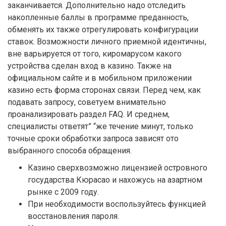
заканчивается. Дополнительно надо отследить
накопленные баллы в программе преданность,
обменять их также отрегулировать конфигурации
ставок. Возможности личного приемной идентичны,
вне варьируется от того, киромарусом какого
устройства сделан вход в казино. Также на
официальном сайте и в мобильном приложении
казино есть форма сторонах связи. Перед чем, как
подавать запросу, советуем внимательно
проанализировать раздел FAQ. И среднем,
специалисты ответят” “же течение минут, только
точные сроки обработки запроса зависят ото
выбранного способа обращения.
Казино сверхвозможно лицензией островного
государства Кюрасао и нахожусь на азартном
рынке с 2009 году.
При необходимости воспользуйтесь функцией
восстановления пароля.