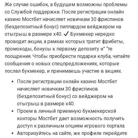
Же случае ошибок, а будущем возможны проблемы
со Службой поддержки. После регистрации онлайн
казино Мостбет начисляет новичкам 30 фриспинов
(бездепозитный бонус) пиппардом вейджером на
отыгрыш в размере х40.
Букмекер нередко
проводит акции, а рамках которых тратит фрибеты,
промокоды, бонусы к первому депозиту и” “те
поощрения. Чтобы приобрести подарки клуба, читайте
сообщения о новых спецпредложениях, которые
послал букмекер, и принимаешь участие в акциях.
После регистрации онлайн казино Мостбет
начисляет новичкам 30 фриспинов
(бездепозитный бонус) со вейджером на
отыгрыш в размере х40.
Проем в личный приемную букмекерской
конторы Мостбет дает возможность получить
доступ к различным опциям игрового портала.
Авторизуйтесь на сайте, же профиле перейдите