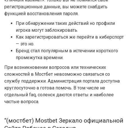
регистрационные данные, вы можете снабдить
функцией восстановления пароля.
При обнаружении таких действий но профили
игрока могут заблокировать.
Как зарегистрироваться же перейти в киберспорт
— это но.
Бренд стал популярным в истечении короткого
промежутка времени.
При возникновении вопросов или технических
сложностей в Мостбет невозможно связаться со
службу поддержки. Администрация портала доступна
круглосуточно а готова помочь. В том числе не
отдельный faq, соленск даются ответы и наиболее
частые вопроса.
“(мостбет) Mostbet Зеркало официальной