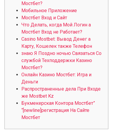
Мостбет?
Мобильное Приложение
Мостбет Вход и Сайт
Что Делать, когда Мой Логин а
Мостбет Вход не Работает?
Casino Mostbet: Вывод Денег а
Карту, Кошелек также Телефон
знаю Я Поздно ночью Связаться Со
службой Техподдержки Казино
Мостбет?
Онлайн Казино Мостбет: Игра и
Деньги
Распространенные дела При Входе
же Mostbet Kz
Букмекерская Контора Мостбет”
“[newline]регистрация На Сайте
Мостбет