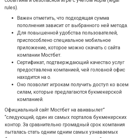
событиям и безопасной игре с учётом норм (legal
rules).
Важен отметить, что подходящая сумма
пополнения зависит от выбранного ней метода.
Для повышенной удобства пользователей,
приспособлено специальное мобильное
приложение, которое можно скачать с сайта
компании Мостбет.
Сертификат, подтверждающий качество услуг
предоставлена компанией, чей головной офис
находится на о.
Оно позволит игрокам получить доступ ко всем
силам, которые предлагаются букмекерской
компанией.
Официальный сайт Мостбет на авиавылет”
“следующий, один их самых порталов букмекерских
контор. За сравнительно громадный срок компания
пыталась стать одним одним самых узнаваемых