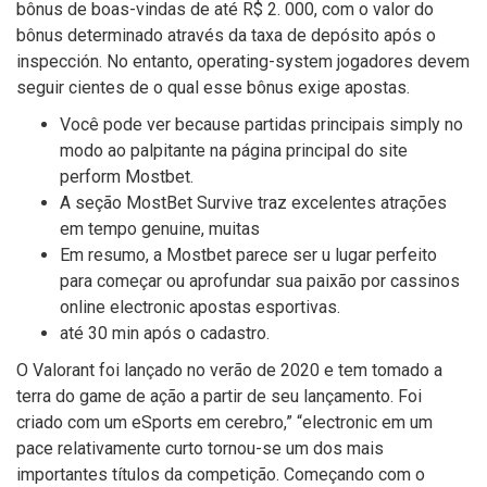
bônus de boas-vindas de até R$ 2. 000, com o valor do
bônus determinado através da taxa de depósito após o
inspección. No entanto, operating-system jogadores devem
seguir cientes de o qual esse bônus exige apostas.
Você pode ver because partidas principais simply no
modo ao palpitante na página principal do site
perform Mostbet.
A seção MostBet Survive traz excelentes atrações
em tempo genuine, muitas
Em resumo, a Mostbet parece ser u lugar perfeito
para começar ou aprofundar sua paixão por cassinos
online electronic apostas esportivas.
até 30 min após o cadastro.
O Valorant foi lançado no verão de 2020 e tem tomado a
terra do game de ação a partir de seu lançamento. Foi
criado com um eSports em cerebro,” “electronic em um
pace relativamente curto tornou-se um dos mais
importantes títulos da competição. Começando com o