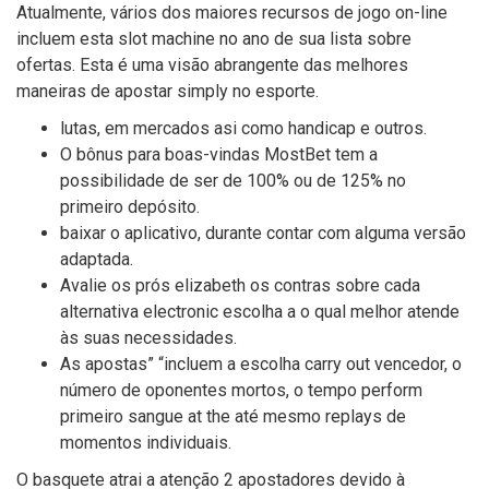
Atualmente, vários dos maiores recursos de jogo on-line
incluem esta slot machine no ano de sua lista sobre
ofertas. Esta é uma visão abrangente das melhores
maneiras de apostar simply no esporte.
lutas, em mercados asi como handicap e outros.
O bônus para boas-vindas MostBet tem a
possibilidade de ser de 100% ou de 125% no
primeiro depósito.
baixar o aplicativo, durante contar com alguma versão
adaptada.
Avalie os prós elizabeth os contras sobre cada
alternativa electronic escolha a o qual melhor atende
às suas necessidades.
As apostas” “incluem a escolha carry out vencedor, o
número de oponentes mortos, o tempo perform
primeiro sangue at the até mesmo replays de
momentos individuais.
O basquete atrai a atenção 2 apostadores devido à