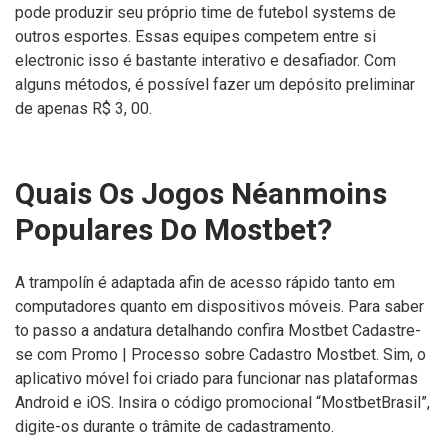
pode produzir seu próprio time de futebol systems de
outros esportes. Essas equipes competem entre si
electronic isso é bastante interativo e desafiador. Com
alguns métodos, é possível fazer um depósito preliminar
de apenas R$ 3, 00.
Quais Os Jogos Néanmoins
Populares Do Mostbet?
A trampolín é adaptada afin de acesso rápido tanto em
computadores quanto em dispositivos móveis. Para saber
to passo a andatura detalhando confira Mostbet Cadastre-
se com Promo | Processo sobre Cadastro Mostbet. Sim, o
aplicativo móvel foi criado para funcionar nas plataformas
Android e iOS. Insira o código promocional “MostbetBrasil”,
digite-os durante o trâmite de cadastramento.