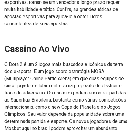
esportivas, tornar-se um vencedor a longo prazo requer
muita habilidade e tática. Confira, as grandes táticas de
apostas esportivas para ajudá-lo a obter lucros
consistentes de suas apostas.
Cassino Ao Vivo
O Dota 2 é um 2 jogos mais buscados e icônicos da terra
dos e-sports. É um jogo sobre estratégia MOBA
(Multiplayer Online Battle Arena) em que duas equipes de
cinco jogadores lutam entre si na propósito de destruir o
trono do adversário. Os usuários podem encontrar partidas
ag Superliga Brasileira, bastante como várias competições
internacionais, como a new Copa do Planeta e os Jogos
Olímpicos. Seu valor depende da popularidade sobre uma
determinada partida e esporte. Os novos jogadores de uma
Mosbet aqui no brasil podem aproveitar um abundante