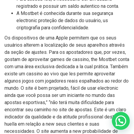
registrado e possuir um saldo autentico na conta.
A Mostbet é conhecida durante sua segurança
electronic proteção de dados do usuário, us
criptografia para confidencialidade.
Os dispositivos de uma Apple permitem que os seus
usuários alterem a localização de seus aparelhos através
da seção de ajustes. Para os apostadores que, por vezes,
gostam de aproveitar games de cassino, the Mostbet conta
com uma área exclusiva dedicada a la cual prática. Também
existe um cassino ao vivo que les permite aproveitar
algunos jogos com jogadores reais espalhados ao redor do
mundo. O site é bem projetado, fácil de usar electronic
ainda que você possa ser um iniciante no mundo das
apostas esportivas,” “não terá muita dificuldade para
encontrar seu caminho no site de apostas. Este é um claro
indicador da qualidade e da atitude profissional desta
huella em relação a new seus clientes e suas
necessidades. O site aumenta a new probabilidade de