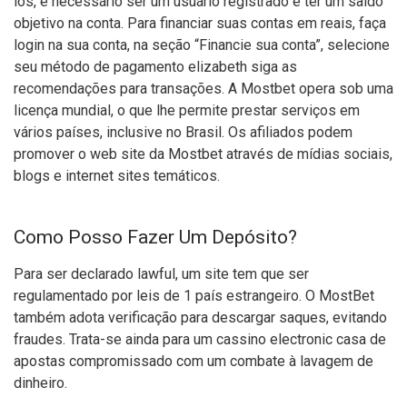
los, é necessário ser um usuário registrado e ter um saldo
objetivo na conta. Para financiar suas contas em reais, faça
login na sua conta, na seção “Financie sua conta”, selecione
seu método de pagamento elizabeth siga as
recomendações para transações. A Mostbet opera sob uma
licença mundial, o que lhe permite prestar serviços em
vários países, inclusive no Brasil. Os afiliados podem
promover o web site da Mostbet através de mídias sociais,
blogs e internet sites temáticos.
Como Posso Fazer Um Depósito?
Para ser declarado lawful, um site tem que ser
regulamentado por leis de 1 país estrangeiro. O MostBet
também adota verificação para descargar saques, evitando
fraudes. Trata-se ainda para um cassino electronic casa de
apostas compromissado com um combate à lavagem de
dinheiro.