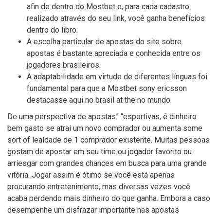
afin de dentro do Mostbet e, para cada cadastro
realizado através do seu link, você ganha benefícios
dentro do libro.
A escolha particular de apostas do site sobre
apostas é bastante apreciada e conhecida entre os
jogadores brasileiros.
A adaptabilidade em virtude de diferentes línguas foi
fundamental para que a Mostbet sony ericsson
destacasse aqui no brasil at the no mundo.
De uma perspectiva de apostas” “esportivas, é dinheiro
bem gasto se atrai um novo comprador ou aumenta some
sort of lealdade de 1 comprador existente. Muitas pessoas
gostam de apostar em seu time ou jogador favorito ou
arriesgar com grandes chances em busca para uma grande
vitória. Jogar assim é ótimo se você está apenas
procurando entretenimento, mas diversas vezes você
acaba perdendo mais dinheiro do que ganha. Embora a caso
desempenhe um disfrazar importante nas apostas