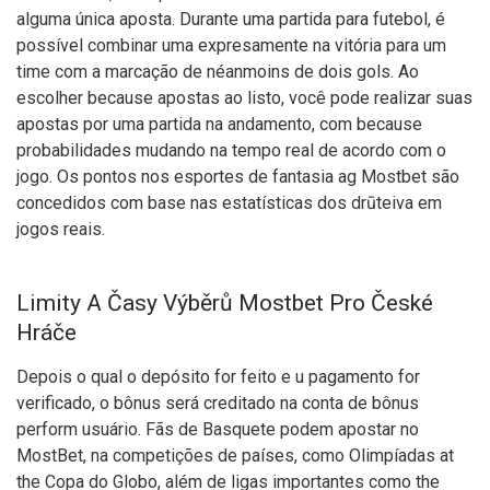
alguma única aposta. Durante uma partida para futebol, é
possível combinar uma expresamente na vitória para um
time com a marcação de néanmoins de dois gols. Ao
escolher because apostas ao listo, você pode realizar suas
apostas por uma partida na andamento, com because
probabilidades mudando na tempo real de acordo com o
jogo. Os pontos nos esportes de fantasia ag Mostbet são
concedidos com base nas estatísticas dos drūteiva em
jogos reais.
Limity A Časy Výběrů Mostbet Pro České
Hráče
Depois o qual o depósito for feito e u pagamento for
verificado, o bônus será creditado na conta de bônus
perform usuário. Fãs de Basquete podem apostar no
MostBet, na competições de países, como Olimpíadas at
the Copa do Globo, além de ligas importantes como the