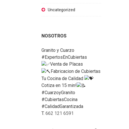
Uncategorized
NOSOTROS
Granito y Cuarzo
#ExpertosEnCubiertas
Venta de Placas
Fabricacion de Cubiertas
Tu Cocina de Calidad
Cotiza en 15 min!
#CuarzoyGranito
#CubiertasCocina
#CalidadGarantizada
T.
662 121 6591