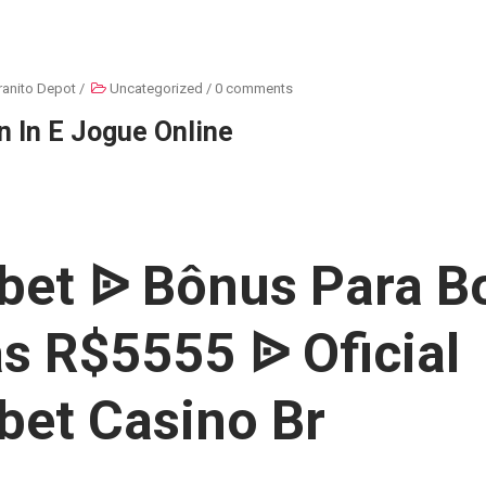
ranito Depot
/
Uncategorized
/
0 comments
n In E Jogue Online
bet ᐉ Bônus Para B
s R$5555 ᐉ Oficial
bet Casino Br