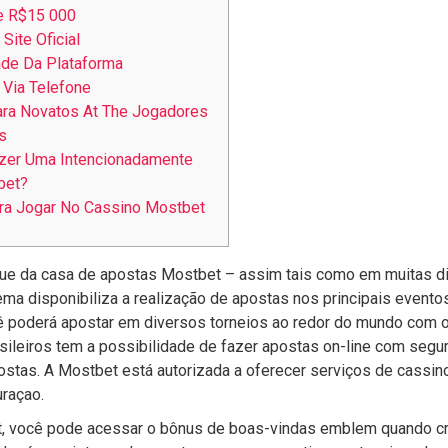
e R$15 000
 Site Oficial
ade Da Plataforma
 Via Telefone
ra Novatos At The Jogadores
s
zer Uma Intencionadamente
bet?
ra Jogar No Cassino Mostbet
ue da casa de apostas Mostbet – assim tais como em muitas d
ema disponibiliza a realização de apostas nos principais evento
 poderá apostar em diversos torneios ao redor do mundo com o
sileiros tem a possibilidade de fazer apostas on-line com segu
ostas. A Mostbet está autorizada a oferecer serviços de cassin
uraçao.
, você pode acessar o bônus de boas-vindas emblem quando cri