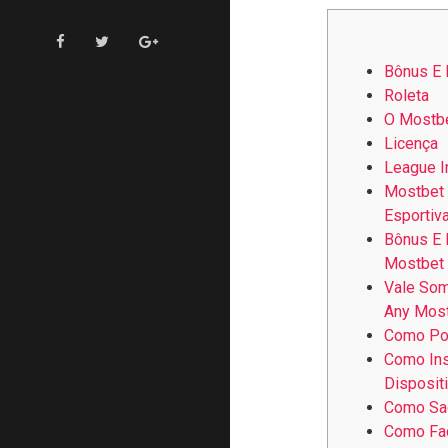
Bônus E 
Roleta
O Mostbe
Licença
League I
Mostbet 
Esportiv
Bônus E
Mostbet
Vale Som
Any Most
Como Po
Como Ins
Disposit
Como Sac
Como Faç