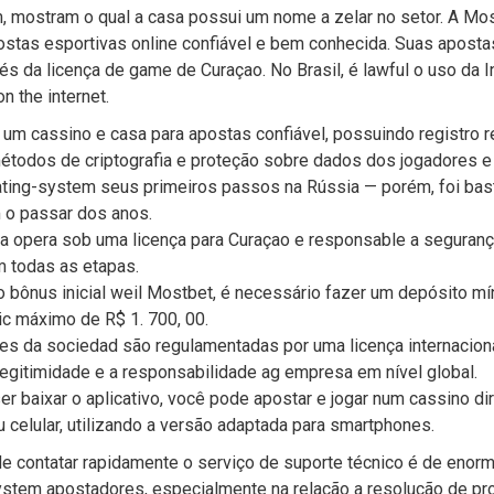
 mostram o qual a casa possui um nome a zelar no setor. A Mo
stas esportivas online confiável e bem conhecida. Suas aposta
vés da licença de game de Curaçao. No Brasil, é lawful o uso da I
n the internet.
 um cassino e casa para apostas confiável, possuindo registro 
étodos de criptografia e proteção sobre dados dos jogadores e
ating-system seus primeiros passos na Rússia — porém, foi bas
 o passar dos anos.
ma opera sob uma licença para Curaçao e responsable a seguran
 todas as etapas.
o bônus inicial weil Mostbet, é necessário fazer um depósito m
ic máximo de R$ 1. 700, 00.
s da sociedad são regulamentadas por uma licença internaciona
legitimidade e a responsabilidade ag empresa em nível global.
er baixar o aplicativo, você pode apostar e jogar num cassino d
 celular, utilizando a versão adaptada para smartphones.
de contatar rapidamente o serviço de suporte técnico é de enor
ystem apostadores, especialmente na relação a resolução de p