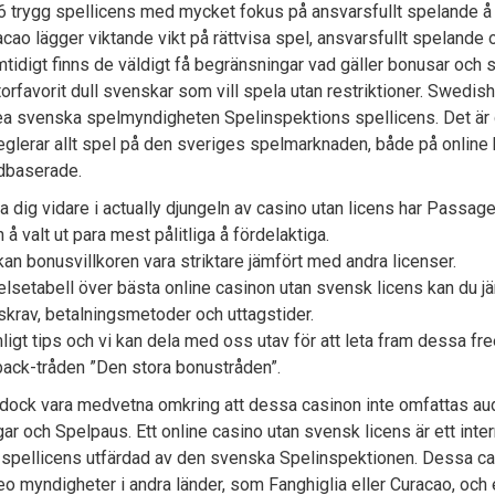
g 6 trygg spellicens med mycket fokus på ansvarsfullt spelande 
acao lägger viktande vikt på rättvisa spel, ansvarsfullt spelande 
mtidigt finns de väldigt få begränsningar vad gäller bonusar och s
storfavorit dull svenskar som vill spela utan restriktioner. Swed
area svenska spelmyndigheten Spelinspektions spellicens. Det är
glerar allt spel på den sveriges spelmarknaden, både på online
dbaserade.
lpa dig vidare i actually djungeln av casino utan licens har Passag
å valt ut para mest pålitliga å fördelaktiga.
n bonusvillkoren vara striktare jämfört med andra licenser.
relsetabell över bästa online casinon utan svensk licens kan du j
krav, betalningsmetoder och uttagstider.
mligt tips och vi kan dela med oss utav för att leta fram dessa fre
back-tråden ”Den stora bonustråden”.
 dock vara medvetna omkring att dessa casinon inte omfattas au
ar och Spelpaus. Ett online casino utan svensk licens är ett int
n spellicens utfärdad av den svenska Spelinspektionen. Dessa c
deo myndigheter i andra länder, som Fanghiglia eller Curacao, och 