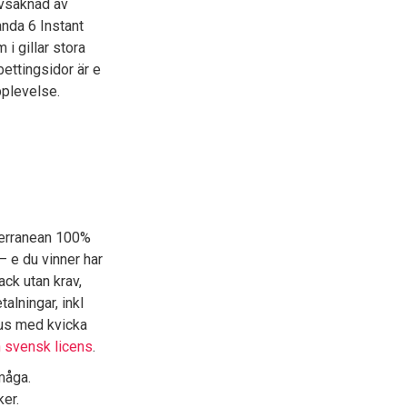
avsaknad av
nda 6 Instant
i gillar stora
ettingsidor är e
pplevelse.
terranean 100%
 e du vinner har
ack utan krav,
alningar, inkl
aus med kvicka
n svensk licens
.
måga.
ker.