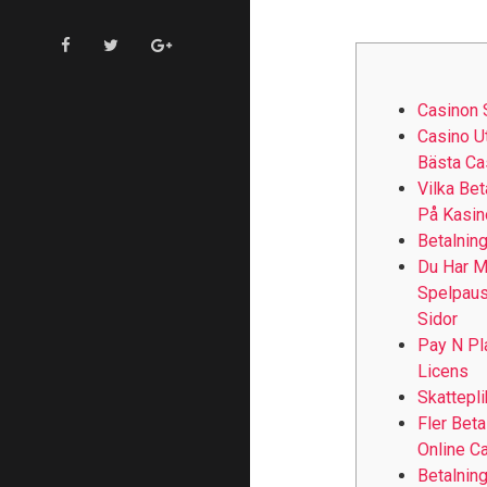
Casinon 
Casino U
Bästa Ca
Vilka Bet
På Kasin
Betalnin
Du Har M
Spelpaus
Sidor
Pay N Pl
Licens
Skattepli
Fler Bet
Online C
Betalnin