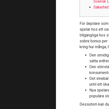
Svensk L
Säkerhet
För depilare som 
spelar hos ett ca
tillgängliga hos
sobre bonus per s
kring hur många, 
Den smidiga
sätta withi
Den största
konsuments
Det innebär 
until ett ö
Nya spelare
populära sl
Dessutom kan du