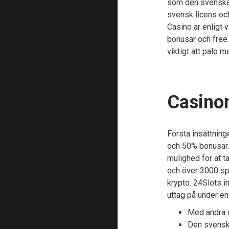
som den svenska 
svensk licens oc
Casino är enligt 
bonusar och free 
viktigt att palo
Casino
Första insättnin
och 50% bonusar.
mulighed for at t
och över 3000 spe
krypto. 24Slots i
uttag på under en
Med andra o
Den svenska