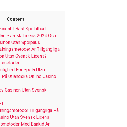
Content
Scientif Bäst Spelutbud
tan Svensk Licens 2024 Och
sinon Utan Spelpaus
alningsmetoder Är Tillgängliga
on Utan Svensk Licens?
gsmetoder
ulighed For Spela Utan
 På Utländska Online Casino
ay Casinon Utan Svensk
kt
alningsmetoder Tillgängliga På
asino Utan Svensk Licens
gsmetoder Med Bankid Är