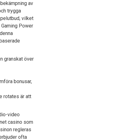
å bekämpning av
och trygga
pelutbud, vilket
ish Gaming Power
 denna
 baserade
en granskat över
ämföra bonusar,
e rotates är att
dio-video
ernet casino som
asinon regleras
erbjuder ofta