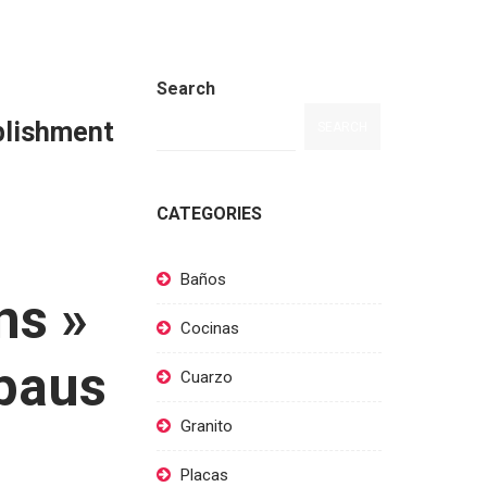
Search
blishment
SEARCH
CATEGORIES
Baños
ns »
Cocinas
paus
Cuarzo
Granito
Placas