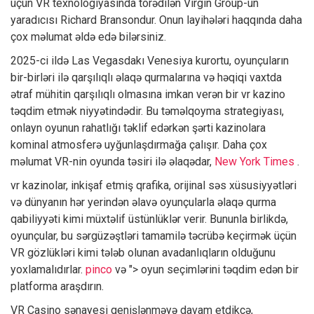
üçün VR texnologiyasında törədilən Virgin Group-un
yaradıcısı Richard Bransondur. Onun layihələri haqqında daha
çox məlumat əldə edə bilərsiniz.
2025-ci ildə Las Vegasdakı Venesiya kurortu, oyunçuların
bir-birləri ilə qarşılıqlı əlaqə qurmalarına və həqiqi vaxtda
ətraf mühitin qarşılıqlı olmasına imkan verən bir vr kazino
təqdim etmək niyyətindədir. Bu təməlqoyma strategiyası,
onlayn oyunun rahatlığı təklif edərkən şərti kazinolara
kominal atmosferə uyğunlaşdırmağa çalışır. Daha çox
məlumat VR-nin oyunda təsiri ilə əlaqədar,
New York Times
.
vr kazinolar, inkişaf etmiş qrafika, orijinal səs xüsusiyyətləri
və dünyanın hər yerindən əlavə oyunçularla əlaqə qurma
qabiliyyəti kimi müxtəlif üstünlüklər verir. Bununla birlikdə,
oyunçular, bu sərgüzəştləri tamamilə təcrübə keçirmək üçün
VR gözlükləri kimi tələb olunan avadanlıqların olduğunu
yoxlamalıdırlar.
pinco
və "> oyun seçimlərini təqdim edən bir
platforma araşdırın.
VR Casino sənayesi genişlənməyə davam etdikcə,