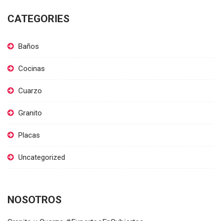
CATEGORIES
Baños
Cocinas
Cuarzo
Granito
Placas
Uncategorized
NOSOTROS