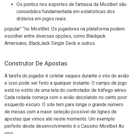
Os pontos nos esportes de fantasia da Mostbet são
concedidos fundamentada em estatísticas dos
drūteiva em jogos reais.
popular” “no MostBet. Os jogadores na plataforma podem
escolher entre diversas opções, como Blackjack
Americano, BlackJack Single Deck e outros.
Construtor De Apostas
A tarefa do jogador é coletar saques durante o vôo do avião
e isso pode ser feito a qualquer instante. O campo de jogo
está no estilo de uma tela do controlador de tráfego aéreo.
Cada rodada começa com o avião decolando no canto poor
esquerdo escuro. O site tem para longe o grande número
de mesas com a maior seleção possível de lignes de
apostas que vimos até neste momento. Um exemplo
perfeito deste desenvolvimento é o Cassino Mostbet Ao
vivo.