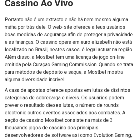
Cassino Ao Vivo
Portanto não é um extracto e não há nem mesmo alguma
máfia por trás dele. O web-site oferece a teus usuários
boas medidas de segurança afin de proteger a privacidade
e as finanças. O cassino opera em euro elizabeth não está
localizado no Brasil, nestes casos, é legal actuar na região.
Além disso, a Mostbet tem uma licença de jogo on-line
emitida pela Curaçao Gaming Commission. Quando se trata
para métodos de depósito e saque, a Mostbet mostra
alguma diversidade incrível.
A casa de apostas oferece apostas em lutas de distintos
categorias de sobrecarga e níveis. Os usuários podem
prever o resultado dieses lutas, o número de rounds
electronic outros eventos associados aos combates. A
seção de cassino Mostbet consiste na mais de 3
thousands jogos de cassino dos principais
desenvolvedores de software asi como Evolution Gaming,