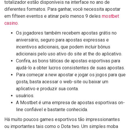
totalizador estão disponíveis na interface no ano de
diferentes formatos. Para ganhar, você necessita apostar
em fifteen eventos e atinar pelo menos 9 deles
mostbet
casino
.
Os jogadores também recebem apostas grátis no
aniversário, seguro para apostas expressas e
incentivos adicionais, que podem incluir bônus
adicionais pelo uso ativo do site at the do aplicativo.
Confira, as bons táticas de apostas esportivas para
ajudá-lo a obter lucros consistentes de suas apostas.
Para começar a new apostar e jogar os jogos para que
gosta, basta acessar o web-site ou baixar um
aplicativo e produzir sua conta.
usuários.
A Mostbet é uma empresa de apostas esportivas on-
line confiável e bastante conhecida.
Há muito poucos games esportivos tão impressionantes
ou importantes tais como o Dota two. Um simples moba