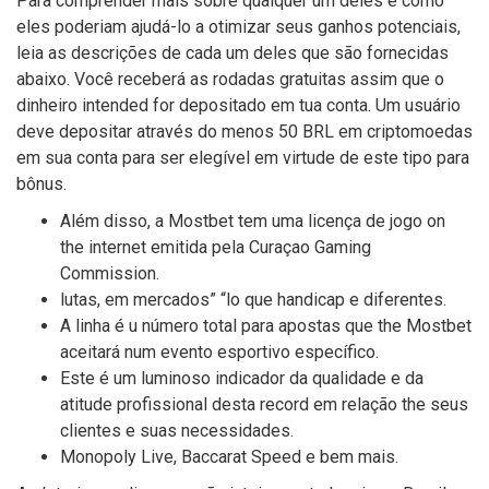
Para comprender mais sobre qualquer um deles e como
eles poderiam ajudá-lo a otimizar seus ganhos potenciais,
leia as descrições de cada um deles que são fornecidas
abaixo. Você receberá as rodadas gratuitas assim que o
dinheiro intended for depositado em tua conta. Um usuário
deve depositar através do menos 50 BRL em criptomoedas
em sua conta para ser elegível em virtude de este tipo para
bônus.
Além disso, a Mostbet tem uma licença de jogo on
the internet emitida pela Curaçao Gaming
Commission.
lutas, em mercados” “lo que handicap e diferentes.
A linha é u número total para apostas que the Mostbet
aceitará num evento esportivo específico.
Este é um luminoso indicador da qualidade e da
atitude profissional desta record em relação the seus
clientes e suas necessidades.
Monopoly Live, Baccarat Speed e bem mais.