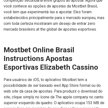
competição secundária entre grupos ao apostar. Agora que
você conhece as opções de apostas da Mostbet Brasil,
você tem que experimentá-las e apostar. Eles foram
estabelecidos principalmente para o mercado europeu, mas
com toda certeza mostraram um desejo de entrar zero
mercado brasileiro at the global de apostas esportivas.
Mostbet Online Brasil
Instructions Apostas
Esportivas Elizabeth Cassino
Para usuários de iOS, to aplicativo Mostbet tem a
possibilidade de ser baixado weil App Store formal ou do
web site da casa de apostas. Para produzir o download do
site, clique simply no ícone da The apple company no canto
superior esquerdo da quadro. O aplicativo ocupa 153 MB de