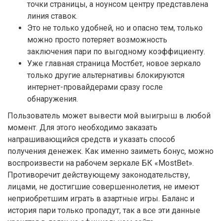
точки страницы, а ноунсом центру представлена
линия ставок.
Это не только удобней, но и опасно тем, только
можно просто потеряет возможность
заключения пари по выгодному коэффициенту.
Уже главная страница Мостбет, новое зеркало
только другие альтернативы блокируются
интернет-провайдерами сразу госле
обнаружения.
Пользователь может вывести мой выигрыш в любой
момент. Для этого необходимо заказать
напрашивающийся средств и указать способ
получения денежек. Как именно заиметь бонус, можно
воспроизвести на рабочем зеркале БК «MostBet».
Противоречит действующему законодательству,
лицами, не достигшие совершеннолетия, не имеют
неприобретшим играть в азартные игры. Баланс и
история пари только пропадут, так а все эти данные