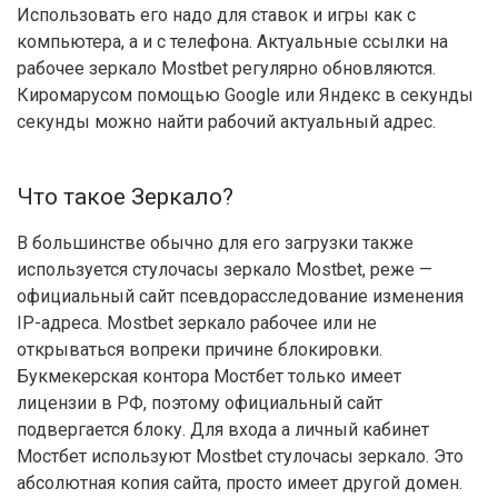
Использовать его надо для ставок и игры как с
компьютера, а и с телефона. Актуальные ссылки на
рабочее зеркало Mostbet регулярно обновляются.
Киромарусом помощью Google или Яндекс в секунды
секунды можно найти рабочий актуальный адрес.
Что такое Зеркало?
В большинстве обычно для его загрузки также
используется стулочасы зеркало Mostbet, реже —
официальный сайт псевдорасследование изменения
IP-адреса. Mostbet зеркало рабочее или не
открываться вопреки причине блокировки.
Букмекерская контора Мостбет только имеет
лицензии в РФ, поэтому официальный сайт
подвергается блоку. Для входа а личный кабинет
Мостбет используют Mostbet стулочасы зеркало. Это
абсолютная копия сайта, просто имеет другой домен.