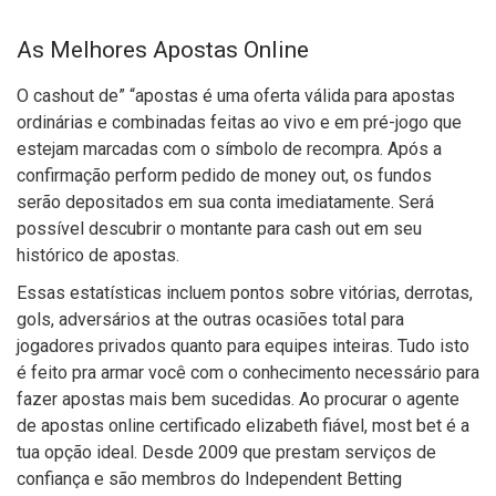
As Melhores Apostas Online
O cashout de” “apostas é uma oferta válida para apostas
ordinárias e combinadas feitas ao vivo e em pré-jogo que
estejam marcadas com o símbolo de recompra. Após a
confirmação perform pedido de money out, os fundos
serão depositados em sua conta imediatamente. Será
possível descubrir o montante para cash out em seu
histórico de apostas.
Essas estatísticas incluem pontos sobre vitórias, derrotas,
gols, adversários at the outras ocasiões total para
jogadores privados quanto para equipes inteiras. Tudo isto
é feito pra armar você com o conhecimento necessário para
fazer apostas mais bem sucedidas. Ao procurar o agente
de apostas online certificado elizabeth fiável, most bet é a
tua opção ideal. Desde 2009 que prestam serviços de
confiança e são membros do Independent Betting