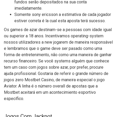
fundos serão depositados na sua conta
imediatamente.
Somente sony ericsson a estimativa de cada jogador
estiver correta é la cual esta aposta terá sucesso.
Os games de azar destinam-se a pessoas com idade igual
ou superior a 18 anos. Incentivamos operating-system
nossos utilizadores a new jogarem de maneira responsável
e lembramos que o game deve ser pasado como uma
forma de entretenimento, não como uma maneira de ganhar
recurso financeiro. Se você systems alguém que conhece
tem um caso com jogos sobre azar, por prefer, procure
ajuda profissional. Gostaria de referir o grande número de
jogos zero Mostbet Casino, de maneira especial o jogo
Aviator. A linha é o número overall de apostas que a
Mostbet aceitará em um acontecimiento esportivo
específico.
Jogos Com Jackpot