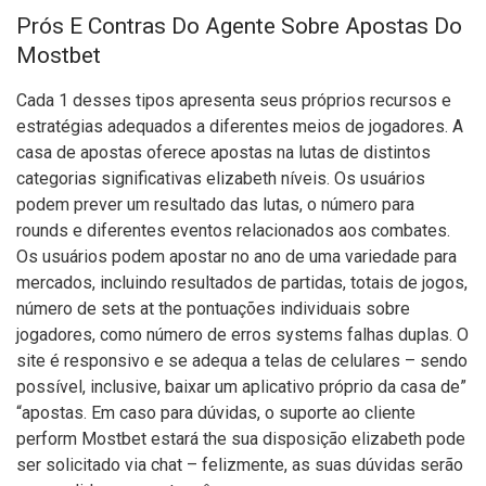
Prós E Contras Do Agente Sobre Apostas Do
Mostbet
Cada 1 desses tipos apresenta seus próprios recursos e
estratégias adequados a diferentes meios de jogadores. A
casa de apostas oferece apostas na lutas de distintos
categorias significativas elizabeth níveis. Os usuários
podem prever um resultado das lutas, o número para
rounds e diferentes eventos relacionados aos combates.
Os usuários podem apostar no ano de uma variedade para
mercados, incluindo resultados de partidas, totais de jogos,
número de sets at the pontuações individuais sobre
jogadores, como número de erros systems falhas duplas. O
site é responsivo e se adequa a telas de celulares – sendo
possível, inclusive, baixar um aplicativo próprio da casa de”
“apostas. Em caso para dúvidas, o suporte ao cliente
perform Mostbet estará the sua disposição elizabeth pode
ser solicitado via chat – felizmente, as suas dúvidas serão