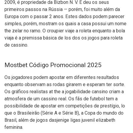
2009, é propriedade da Bizbon N. V. E deu os seus
primeiros passos na Rússia — porém, foi muito além da
Europa com o passar 2 anos. Estes dados podem parecer
simples, porém, mostram os quais a casa possui um nome
the zelar no ramo. O croupier viaje a roleta enquanto a bola
viaja é a premissa básica de los dos os jogos para roleta
de cassino.
Mostbet Código Promocional 2025
Os jogadores podem apostar em diferentes resultados
enquanto observam as rodas girarem e esperam ter sorte.
Os gráficos realistas at the a jogabilidade cansino criam a
atmosfera de um cassino real. Os fãs de futebol tem a
possibilidade de apostar em competições de prestígio, lo
que o Brasileirão (Série A e Série B), a Copa do mundo do
Brasil, além de jogos dasjenige ligas juvenil elizabeth
feminina.