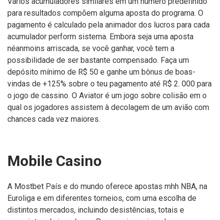
Vários acumuladores similares em um número predefinido
para resultados compõem alguma aposta do programa. O
pagamento é calculado pela animador dos lucros para cada
acumulador perform sistema. Embora seja uma aposta
néanmoins arriscada, se você ganhar, você tem a
possibilidade de ser bastante compensado. Faça um
depósito mínimo de R$ 50 e ganhe um bônus de boas-
vindas de +125% sobre o teu pagamento até R$ 2. 000 para
o jogo de cassino. O Aviator é um jogo sobre colisão em o
qual os jogadores assistem à decolagem de um avião com
chances cada vez maiores.
Mobile Casino
A Mostbet País e do mundo oferece apostas mhh NBA, na
Euroliga e em diferentes torneios, com uma escolha de
distintos mercados, incluindo desistências, totais e