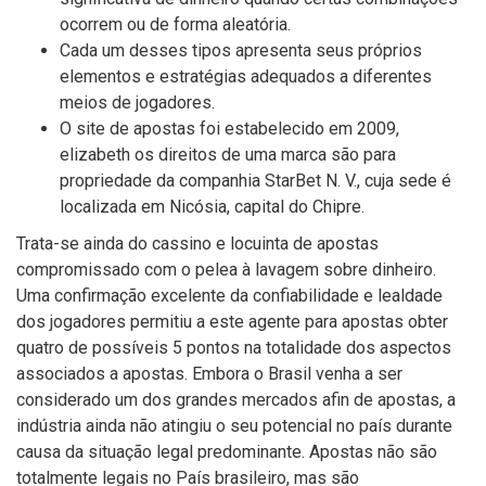
ocorrem ou de forma aleatória.
Cada um desses tipos apresenta seus próprios
elementos e estratégias adequados a diferentes
meios de jogadores.
O site de apostas foi estabelecido em 2009,
elizabeth os direitos de uma marca são para
propriedade da companhia StarBet N. V., cuja sede é
localizada em Nicósia, capital do Chipre.
Trata-se ainda do cassino e locuinta de apostas
compromissado com o pelea à lavagem sobre dinheiro.
Uma confirmação excelente da confiabilidade e lealdade
dos jogadores permitiu a este agente para apostas obter
quatro de possíveis 5 pontos na totalidade dos aspectos
associados a apostas. Embora o Brasil venha a ser
considerado um dos grandes mercados afin de apostas, a
indústria ainda não atingiu o seu potencial no país durante
causa da situação legal predominante. Apostas não são
totalmente legais no País brasileiro, mas são