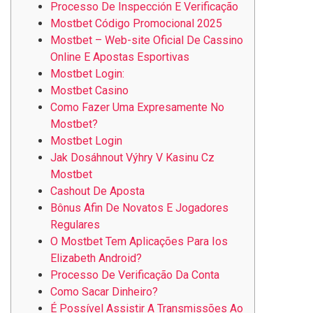
Processo De Inspección E Verificação
Mostbet Código Promocional 2025
Mostbet – Web-site Oficial De Cassino
Online E Apostas Esportivas
Mostbet Login:
Mostbet Casino
Como Fazer Uma Expresamente No
Mostbet?
Mostbet Login
Jak Dosáhnout Výhry V Kasinu Cz
Mostbet
Cashout De Aposta
Bônus Afin De Novatos E Jogadores
Regulares
O Mostbet Tem Aplicações Para Ios
Elizabeth Android?
Processo De Verificação Da Conta
Como Sacar Dinheiro?
É Possível Assistir A Transmissões Ao