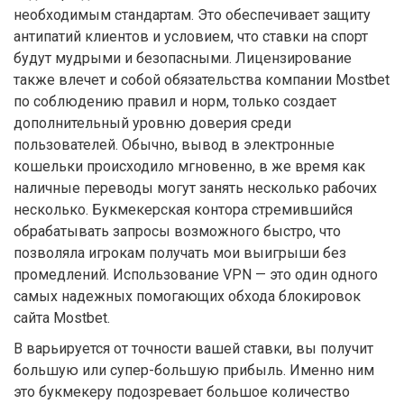
необходимым стандартам. Это обеспечивает защиту
антипатий клиентов и условием, что ставки на спорт
будут мудрыми и безопасными. Лицензирование
также влечет и собой обязательства компании Mostbet
по соблюдению правил и норм, только создает
дополнительный уровню доверия среди
пользователей. Обычно, вывод в электронные
кошельки происходило мгновенно, в же время как
наличные переводы могут занять несколько рабочих
несколько. Букмекерская контора стремившийся
обрабатывать запросы возможного быстро, что
позволяла игрокам получать мои выигрыши без
промедлений. Использование VPN — это один одного
самых надежных помогающих обхода блокировок
сайта Mostbet.
В варьируется от точности вашей ставки, вы получит
большую или супер-большую прибыль. Именно ним
это букмекеру подозревает большое количество