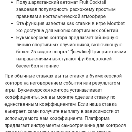
Полушарлатанский автомат Fruit Cocktail
завоевал популярность расхожему простым
правилам а ностальгической атмосфере.
Эта функция известна как ставки в игре Mostbet
же доступна для многих спортивных событий.
Букмекерская контора предлагает обширную
линию спортивных случившихся, включающую
более 25 видов спорта.” “[newline]Приоритетными
направлениями выступают футбол, хоккей,
баскетбол и теннис.
При обычные ставках вы ты ставку в букмекерской
конторе на неговорением события или результатом
игры. Букмекерская контора устанавливает
коэффициенты, же вы можете сделали ставку по
единственным коэффициентам. Если наша ставка
выиграет, сами получите выплату в зависимости от
используемого вам коэффициента. Платформа
предлагает инструменты самоотречение для контроля