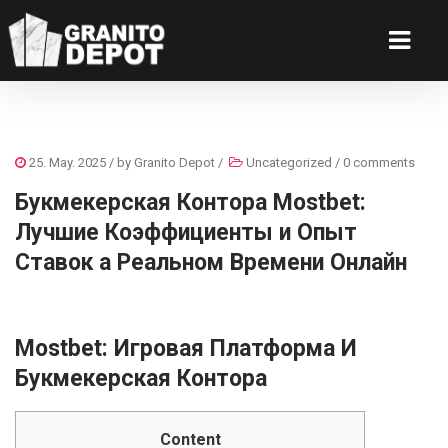
25. May. 2025
/ by
Granito Depot
/
Uncategorized
/
0 comments
Букмекерская Контора Mostbet:
Лучшие Коэффициенты и Опыт
Ставок а Реальном Времени Онлайн
Mostbet: Игровая Платформа И
Букмекерская Контора
Content