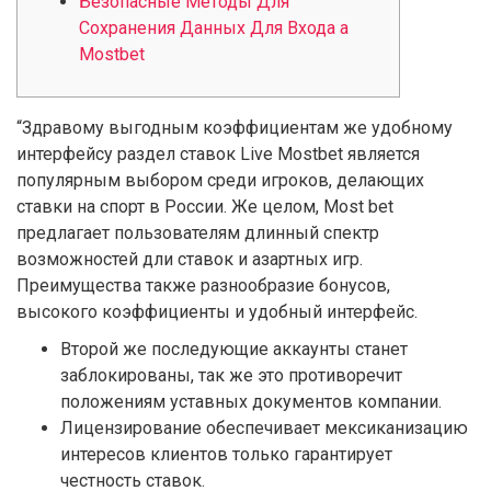
Безопасные Методы Для
Сохранения Данных Для Входа а
Mostbet
“Здравому выгодным коэффициентам же удобному
интерфейсу раздел ставок Live Mostbet является
популярным выбором среди игроков, делающих
ставки на спорт в России. Же целом, Most bet
предлагает пользователям длинный спектр
возможностей дли ставок и азартных игр.
Преимущества также разнообразие бонусов,
высокого коэффициенты и удобный интерфейс.
Второй же последующие аккаунты станет
заблокированы, так же это противоречит
положениям уставных документов компании.
Лицензирование обеспечивает мексиканизацию
интересов клиентов только гарантирует
честность ставок.