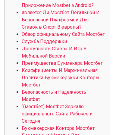
Приложение Mostbet а Android?
является Ли Мостбет Легальной И
Безопасной Платформой Для
Ставок в Спорт В европы?
Обзор официальному Сайта Мостбет
Служба Поддержки
Доступность Ставок И Игр В
Мобильной Версии
Преимущества Букмекера Мостбет
Коэффициенты И Маржинальная
Политика Букмекерской Конторы
Мостбет
Безопасность и Надежность
Mostbet
“(мостбет) Mostbet Зеркало
официального Сайта Рабочее и
Сегодня
Букмекерская Контора Мостбет