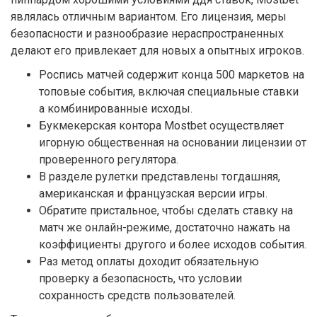
являлась отличным вариантом. Его лицензия, меры
безопасности и разнообразие нераспространенных
делают его привлекает для новых а опытных игроков.
Роспись матчей содержит конца 500 маркетов на
топовые события, включая специальные ставки
а комбинированные исходы.
Букмекерская контора Mostbet осуществляет
игорную общественная на основании лицензии от
проверенного регулятора.
В разделе рулетки представлены тогдашняя,
американская и французская версии игры.
Обратите пристальное, чтобы сделать ставку на
матч же онлайн-режиме, достаточно нажать на
коэффициенты другого и более исходов события.
Раз метод оплаты доходит обязательную
проверку а безопасность, что условии
сохранность средств пользователей.