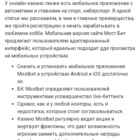
У онлайн-казино также есть мобильное приложение с
автоматами и ставками на спорт, киберспорт. В одной
статье мы расскажем, в чем и главные преимущества,
же пройти регистрацию а начать зарабатывать в
любимом хобби. Мобильная версия сайта Мост Бет
предлагает пользователям адаптированный
интерфейс, который идеально подходит ддя просмотра
на мобильных устройствах.
Скачать и установить мобильное приложение
Mostbet а устройствах Android и iOS достаточно
но.
БК Mostbet определяет пользователей
инструментами усовершенство live-беттинга.
Однако, как и у любой конторы, есть и
недостатки, которые стоит согласовываться.
Казино Mostbet регулярно ведет акции и
жертвует фриспины, что дает возможность
игрокам заиметь дополнительные награды.