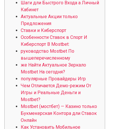
Шаги дли Быстрого Входа а Личный
Кабинет
Актуальные Акции только
Предложения
Ставки и Киберспорт
Особенности Ставок в Спорт И
Киберспорт В Mostbet:
руководство Mostbet По
вышеперечисленному
же Найти Актуальное Зеркало
Mostbet На сегодня?
популярные Провайдеры Игр
Чем Отличается Демо-режим От
Игры и Реальные Деньги и
Mostbet?
Mostbet (мостбет) — Казино только
Букмекерская Контора дли Ставок
Онлайн
Как Установить Мобильное