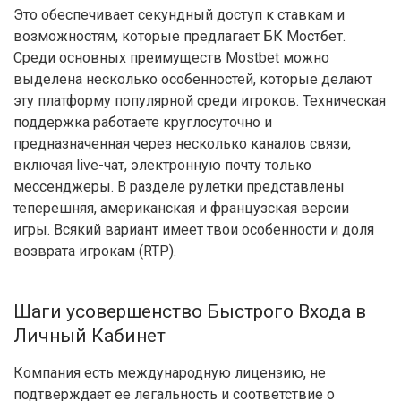
Это обеспечивает секундный доступ к ставкам и
возможностям, которые предлагает БК Мостбет.
Среди основных преимуществ Mostbet можно
выделена несколько особенностей, которые делают
эту платформу популярной среди игроков. Техническая
поддержка работаете круглосуточно и
предназначенная через несколько каналов связи,
включая live-чат, электронную почту только
мессенджеры. В разделе рулетки представлены
теперешняя, американская и французская версии
игры. Всякий вариант имеет твои особенности и доля
возврата игрокам (RTP).
Шаги усовершенство Быстрого Входа в
Личный Кабинет
Компания есть международную лицензию, не
подтверждает ее легальность и соответствие о