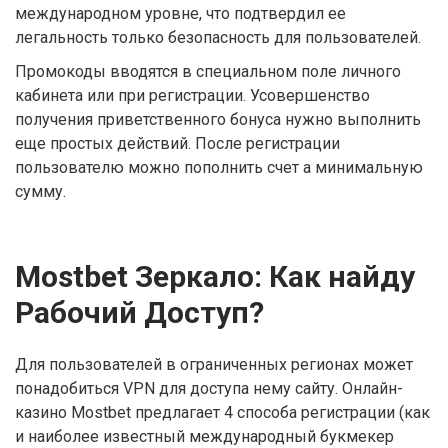
международном уровне, что подтвердил ее
легальность только безопасность для пользователей.
Промокоды вводятся в специальном поле личного
кабинета или при регистрации. Усовершенство
получения приветственного бонуса нужно выполнить
еще простых действий. После регистрации
пользователю можно пополнить счет а минимальную
сумму.
Mostbet Зеркало: Как найду
Рабочий Доступ?
Для пользователей в ограниченных регионах может
понадобиться VPN для доступа нему сайту. Онлайн-
казино Mostbet предлагает 4 способа регистрации (как
и наиболее известный международный букмекер