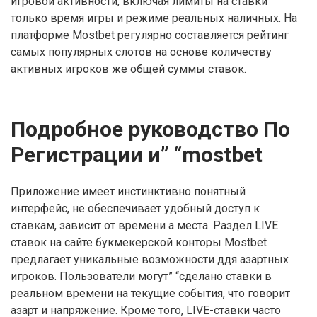
игровой активности, включая лимиты на ставки
только время игры и режиме реальных наличных. На
платформе Mostbet регулярно составляется рейтинг
самых популярных слотов на основе количеству
активных игроков же общей суммы ставок.
Подробное руководство По
Регистрации и” “mostbet
Приложение имеет инстинктивно понятный
интерфейс, не обеспечивает удобный доступ к
ставкам, зависит от времени а места. Раздел LIVE
ставок на сайте букмекерской конторы Mostbet
предлагает уникальные возможности ддя азартных
игроков. Пользователи могут” “сделано ставки в
реальном времени на текущие события, что говорит
азарт и напряжение. Кроме того, LIVE-ставки часто