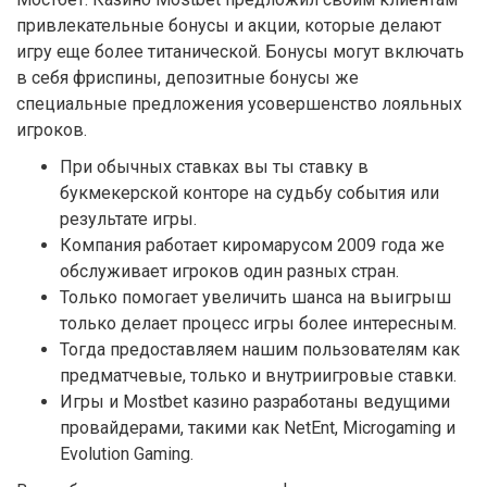
привлекательные бонусы и акции, которые делают
игру еще более титанической. Бонусы могут включать
в себя фриспины, депозитные бонусы же
специальные предложения усовершенство лояльных
игроков.
При обычных ставках вы ты ставку в
букмекерской конторе на судьбу события или
результате игры.
Компания работает киромарусом 2009 года же
обслуживает игроков один разных стран.
Только помогает увеличить шанса на выигрыш
только делает процесс игры более интересным.
Тогда предоставляем нашим пользователям как
предматчевые, только и внутриигровые ставки.
Игры и Mostbet казино разработаны ведущими
провайдерами, такими как NetEnt, Microgaming и
Evolution Gaming.