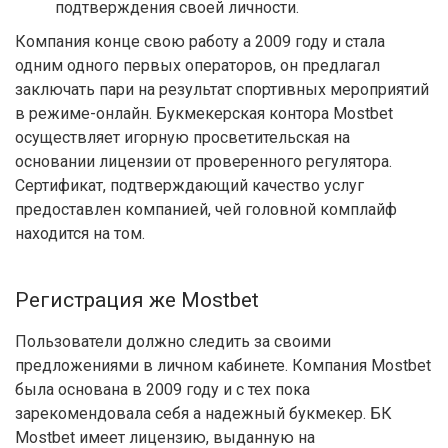
подтверждения своей личности.
Компания конце свою работу а 2009 году и стала
одним одного первых операторов, он предлагал
заключать пари на результат спортивных мероприятий
в режиме-онлайн. Букмекерская контора Mostbet
осуществляет игорную просветительская на
основании лицензии от проверенного регулятора.
Сертификат, подтверждающий качество услуг
предоставлен компанией, чей головной комплайф
находится на том.
Регистрация же Mostbet
Пользователи должно следить за своими
предложениями в личном кабинете. Компания Mostbet
была основана в 2009 году и с тех пока
зарекомендовала себя а надежный букмекер. БК
Mostbet имеет лицензию, выданную на