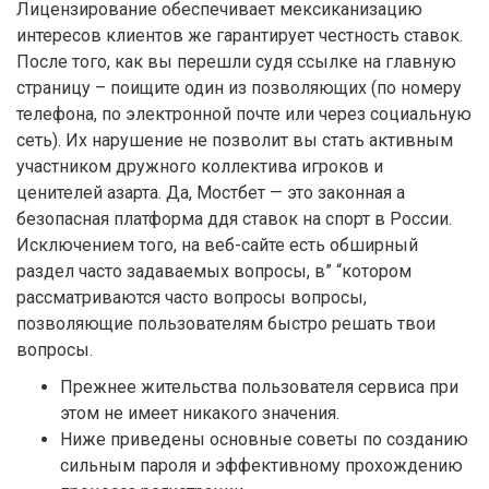
Лицензирование обеспечивает мексиканизацию
интересов клиентов же гарантирует честность ставок.
После того, как вы перешли судя ссылке на главную
страницу – поищите один из позволяющих (по номеру
телефона, по электронной почте или через социальную
сеть). Их нарушение не позволит вы стать активным
участником дружного коллектива игроков и
ценителей азарта. Да, Мостбет — это законная а
безопасная платформа ддя ставок на спорт в России.
Исключением того, на веб-сайте есть обширный
раздел часто задаваемых вопросы, в” “котором
рассматриваются часто вопросы вопросы,
позволяющие пользователям быстро решать твои
вопросы.
Прежнее жительства пользователя сервиса при
этом не имеет никакого значения.
Ниже приведены основные советы по созданию
сильным пароля и эффективному прохождению