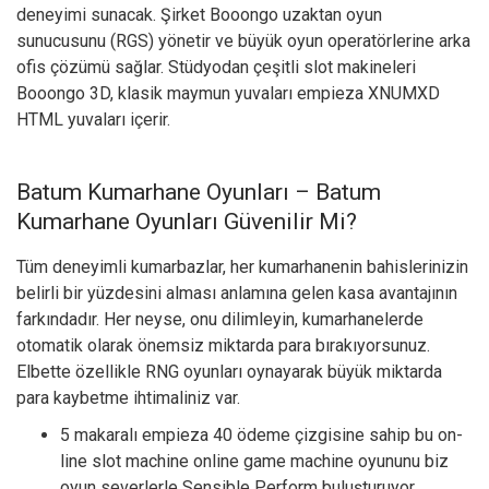
deneyimi sunacak. Şirket Booongo uzaktan oyun
sunucusunu (RGS) yönetir ve büyük oyun operatörlerine arka
ofis çözümü sağlar. Stüdyodan çeşitli slot makineleri
Booongo 3D, klasik maymun yuvaları empieza XNUMXD
HTML yuvaları içerir.
Batum Kumarhane Oyunları – Batum
Kumarhane Oyunları Güvenilir Mi?
Tüm deneyimli kumarbazlar, her kumarhanenin bahislerinizin
belirli bir yüzdesini alması anlamına gelen kasa avantajının
farkındadır. Her neyse, onu dilimleyin, kumarhanelerde
otomatik olarak önemsiz miktarda para bırakıyorsunuz.
Elbette özellikle RNG oyunları oynayarak büyük miktarda
para kaybetme ihtimaliniz var.
5 makaralı empieza 40 ödeme çizgisine sahip bu on-
line slot machine online game machine oyununu biz
oyun severlerle Sensible Perform buluşturuyor.