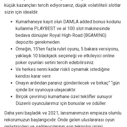
küçük kazançları tercih ediyorsanız, düşük volatiliteli slotlar
sizin için idealdir.
Kumarhaneye kayıt olun DAMLA added bonus kodunu
kullanma PLAYBEST ve al 100 slot makinesinde
bedava dönüşler Royal High-Road (BGAMING)
depozito gerekmeden.
Örneğin, 15’ten fazla rulet oyunu, 5 bakara versiyonu,
yaklaşık 10 blackjack seçeneği ve etkileyici online
poker oyunları setini tercih edebilirsiniz.
Ve herkes nenni kadar riskli oynamak istediğine
kendisi karar verir.
Onayın ardından paranız gönderilecek ve birkaç” “gün
içinde bir oyuncuya ulaşacaktır.
Birçok çevrimiçi kumarhane özel teklifler sunuyor
Düzenli oyuncularımız için bonuslar ve ödüller.
Daha yeni başladık ve 2021, lansmanımızın empieza olumlu
rekorumuzun başlangıcıdır. Önde gelen uluslararası oyun
geliştiricileri ve sağlayıcılarının son teknoloji ürünü