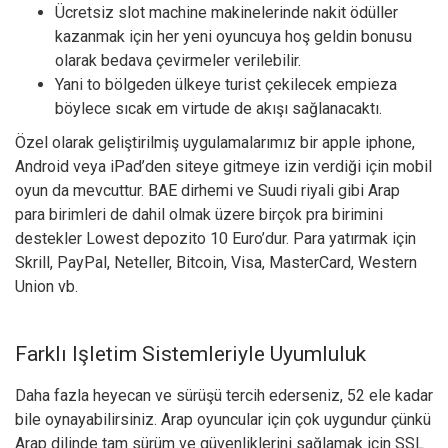
Ücretsiz slot machine makinelerinde nakit ödüller
kazanmak için her yeni oyuncuya hoş geldin bonusu
olarak bedava çevirmeler verilebilir.
Yani to bölgeden ülkeye turist çekilecek empieza
böylece sıcak em virtude de akışı sağlanacaktı.
Özel olarak geliştirilmiş uygulamalarımız bir apple iphone,
Android veya iPad’den siteye gitmeye izin verdiği için mobil
oyun da mevcuttur. BAE dirhemi ve Suudi riyali gibi Arap
para birimleri de dahil olmak üzere birçok pra birimini
destekler Lowest depozito 10 Euro’dur. Para yatırmak için
Skrill, PayPal, Neteller, Bitcoin, Visa, MasterCard, Western
Union vb.
Farklı Işletim Sistemleriyle Uyumluluk
Daha fazla heyecan ve sürüşü tercih ederseniz, 52 ele kadar
bile oynayabilirsiniz. Arap oyuncular için çok uygundur çünkü
Arap dilinde tam sürüm ve güvenliklerini sağlamak için SSL