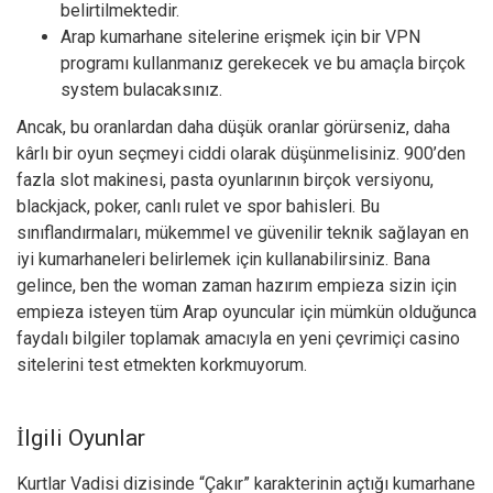
belirtilmektedir.
Arap kumarhane sitelerine erişmek için bir VPN
programı kullanmanız gerekecek ve bu amaçla birçok
system bulacaksınız.
Ancak, bu oranlardan daha düşük oranlar görürseniz, daha
kârlı bir oyun seçmeyi ciddi olarak düşünmelisiniz. 900’den
fazla slot makinesi, pasta oyunlarının birçok versiyonu,
blackjack, poker, canlı rulet ve spor bahisleri. Bu
sınıflandırmaları, mükemmel ve güvenilir teknik sağlayan en
iyi kumarhaneleri belirlemek için kullanabilirsiniz. Bana
gelince, ben the woman zaman hazırım empieza sizin için
empieza isteyen tüm Arap oyuncular için mümkün olduğunca
faydalı bilgiler toplamak amacıyla en yeni çevrimiçi casino
sitelerini test etmekten korkmuyorum.
İlgili Oyunlar
Kurtlar Vadisi dizisinde “Çakır” karakterinin açtığı kumarhane