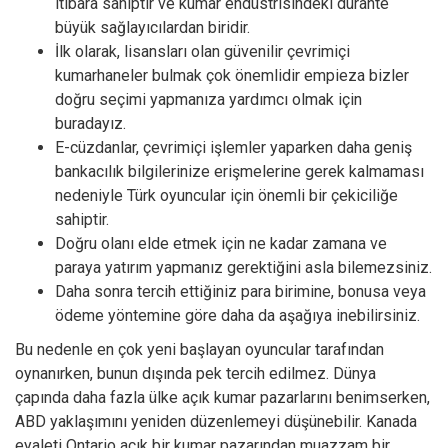
itibara sahiptir ve kumar endüstrisindeki durante
büyük sağlayıcılardan biridir.
İlk olarak, lisansları olan güvenilir çevrimiçi
kumarhaneler bulmak çok önemlidir empieza bizler
doğru seçimi yapmanıza yardımcı olmak için
buradayız.
E-cüzdanlar, çevrimiçi işlemler yaparken daha geniş
bankacılık bilgilerinize erişmelerine gerek kalmaması
nedeniyle Türk oyuncular için önemli bir çekiciliğe
sahiptir.
Doğru olanı elde etmek için ne kadar zamana ve
paraya yatırım yapmanız gerektiğini asla bilemezsiniz.
Daha sonra tercih ettiğiniz para birimine, bonusa veya
ödeme yöntemine göre daha da aşağıya inebilirsiniz.
Bu nedenle en çok yeni başlayan oyuncular tarafından
oynanırken, bunun dışında pek tercih edilmez. Dünya
çapında daha fazla ülke açık kumar pazarlarını benimserken,
ABD yaklaşımını yeniden düzenlemeyi düşünebilir. Kanada
eyaleti Ontario açık bir kumar pazarından muazzam bir