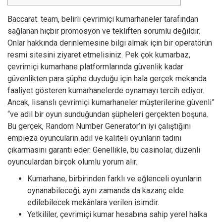
Baccarat. team, belirli çevrimiçi kumarhaneler tarafından
sağlanan hiçbir promosyon ve tekliften sorumlu değildir.
Onlar hakkında derinlemesine bilgi almak için bir operatörün
resmi sitesini ziyaret etmelisiniz. Pek çok kumarbaz,
çevrimiçi kumarhane platformlarında güvenlik kadar
güvenlikten para şüphe duyduğu için hala gerçek mekanda
faaliyet gösteren kumarhanelerde oynamayı tercih ediyor.
Ancak, lisanslı çevrimiçi kumarhaneler müşterilerine güvenli”
“ve adil bir oyun sunduğundan şüpheleri gerçekten boşuna.
Bu gerçek, Random Number Generator’ın iyi çalıştığını
empieza oyuncuların adil ve kaliteli oyunların tadını
çıkarmasını garanti eder. Genellikle, bu casinolar, düzenli
oyunculardan birçok olumlu yorum alır.
Kumarhane, birbirinden farklı ve eğlenceli oyunların
oynanabileceği, aynı zamanda da kazanç elde
edilebilecek mekânlara verilen isimdir.
Yetkililer, çevrimiçi kumar hesabına sahip yerel halka