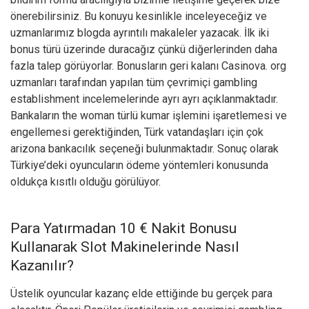
önerebilirsiniz. Bu konuyu kesinlikle inceleyeceğiz ve
uzmanlarımız blogda ayrıntılı makaleler yazacak. İlk iki
bonus türü üzerinde duracağız çünkü diğerlerinden daha
fazla talep görüyorlar. Bonusların geri kalanı Casinova. org
uzmanları tarafından yapılan tüm çevrimiçi gambling
establishment incelemelerinde ayrı ayrı açıklanmaktadır.
Bankaların the woman türlü kumar işlemini işaretlemesi ve
engellemesi gerektiğinden, Türk vatandaşları için çok
arizona bankacılık seçeneği bulunmaktadır. Sonuç olarak
Türkiye’deki oyuncuların ödeme yöntemleri konusunda
oldukça kısıtlı olduğu görülüyor.
Para Yatırmadan 10 € Nakit Bonusu
Kullanarak Slot Makinelerinde Nasıl
Kazanılır?
Üstelik oyuncular kazanç elde ettiğinde bu gerçek para