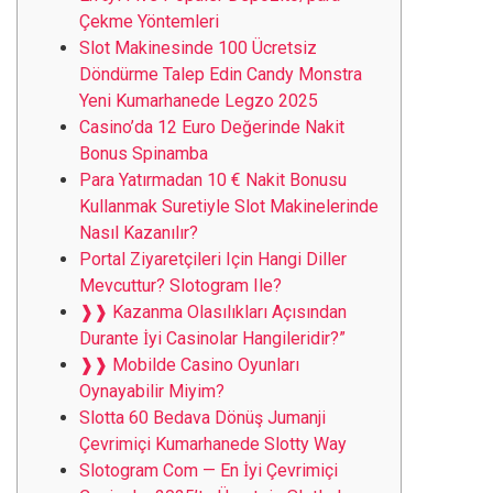
Çekme Yöntemleri
Slot Makinesinde 100 Ücretsiz
Döndürme Talep Edin Candy Monstra
Yeni Kumarhanede Legzo 2025
Casino’da 12 Euro Değerinde Nakit
Bonus Spinamba
Para Yatırmadan 10 € Nakit Bonusu
Kullanmak Suretiyle Slot Makinelerinde
Nasıl Kazanılır?
Portal Ziyaretçileri Için Hangi Diller
Mevcuttur? Slotogram Ile?
❱❱ Kazanma Olasılıkları Açısından
Durante İyi Casinolar Hangileridir?”
❱❱ Mobilde Casino Oyunları
Oynayabilir Miyim?
Slotta 60 Bedava Dönüş Jumanji
Çevrimiçi Kumarhanede Slotty Way
Slotogram Com — En İyi Çevrimiçi