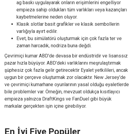
ag baskı uygulayarak onların erişimlerini engelliyor
empieza sahip oldukları tüm varlıkları veya kazançları
kaybetmelerine neden oluyor.
Klasik slotlar basit grafikler ve klasik sembollerin
varlığıyla ayırt edilir.
Evet, bu simülatörü oluşturmak için çok fazla ter ve
zaman harcadık, nodriza buna değdi.
Çevrimiçi kumar ABD’de devasa bir endüstridir ve lisanssız
pazar hızla büyüyor. ABD’deki varlıklarını meşrulaştırmak
şüphesiz çok fazla gelir getirecektir Eyalet yetkilileri, ancak
uygun bir çerçeve oluşturmak zor olacaktır. New Jersey’de
ve çevrimiçi kumarhane oyunlarının yasal olduğu eyaletlerde
bile problemler var. Örneğin, mevzuat oldukça kısıtlayıcı
empieza yalnızca DraftKings ve FanDuel gibi büyük
markalar gerçekten işin içine girebiliyor.
En İyi Five Popüler