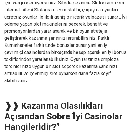
için vergi ödemiyorsunuz. Sitede gezinme Slotogram. com
İnternet sitesi Slotogram. com slotlar, çarpışma oyunları,
ücretsiz oyunlar ile ilgili geniş bir içerik yelpazesi sunar… İyi
ödeme yapan slot makinelerini seçerek, benefit ve
promosyonlardan yararlanarak ve bir oyun stratejisi
geliştirerek kazanma şansınızı artırabilirsiniz. Farklı
Kumarhaneler farklı türde bonuslar sunar yani en iyi
çevrimiçi casinolardan birkaçında hesap açarak en iyi bonus
tekliflerinden yararlanabilirsiniz. Oyun tarzınıza empieza
tercihlerinize uygun bir slot seçerek kazanma şansınızı
artırabilir ve çevrimiçi slot oynarken daha fazla keyif
alabilirsiniz.
❱❱ Kazanma Olasılıkları
Açısından Sobre İyi Casinolar
Hangileridir?”