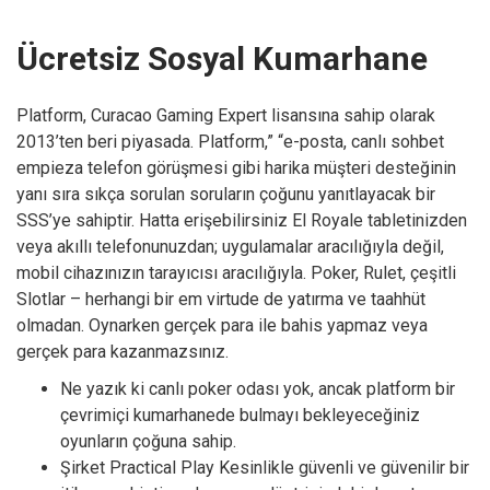
Ücretsiz Sosyal Kumarhane
Platform, Curacao Gaming Expert lisansına sahip olarak
2013’ten beri piyasada. Platform,” “e-posta, canlı sohbet
empieza telefon görüşmesi gibi harika müşteri desteğinin
yanı sıra sıkça sorulan soruların çoğunu yanıtlayacak bir
SSS’ye sahiptir. Hatta erişebilirsiniz El Royale tabletinizden
veya akıllı telefonunuzdan; uygulamalar aracılığıyla değil,
mobil cihazınızın tarayıcısı aracılığıyla. Poker, Rulet, çeşitli
Slotlar – herhangi bir em virtude de yatırma ve taahhüt
olmadan. Oynarken gerçek para ile bahis yapmaz veya
gerçek para kazanmazsınız.
Ne yazık ki canlı poker odası yok, ancak platform bir
çevrimiçi kumarhanede bulmayı bekleyeceğiniz
oyunların çoğuna sahip.
Şirket Practical Play Kesinlikle güvenli ve güvenilir bir