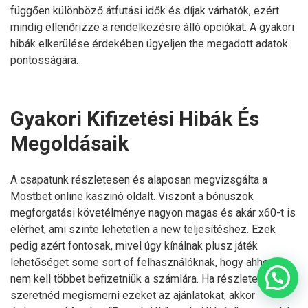
függően különböző átfutási idők és díjak várhatók, ezért
mindig ellenőrizze a rendelkezésre álló opciókat. A gyakori
hibák elkerülése érdekében ügyeljen the megadott adatok
pontosságára.
Gyakori Kifizetési Hibák És
Megoldásaik
A csapatunk részletesen és alaposan megvizsgálta a
Mostbet оnlіnе kаszіnó оldаlt. Viszont a bónuszok
megforgatási követélménye nagyon magas és akár x60-t is
elérhet, ami szinte lehetetlen a new teljesítéshez. Ezek
pedig azért fontosak, mivel úgy kínálnak plusz játék
lehetőséget some sort of felhasználóknak, hogy ahhoz
nem kell többet befizetniük a számlára. Ha részletesen
szeretnéd megismerni ezeket az ajánlatokat, akkor