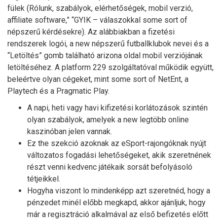
fülek (Rólunk, szabályok, elérhetőségek, mobil verzió,
affiliate software,” “GYIK – válaszokkal some sort of
népszerű kérdésekre). Az alábbiakban a fizetési
rendszerek logói, a new népszerű futballklubok nevei és a
“Letöltés” gomb található arizona oldal mobil verziójának
letöltéséhez. A platform 229 szolgáltatóval működik együtt,
beleértve olyan cégeket, mint some sort of NetEnt, a
Playtech és a Pragmatic Play.
A napi, heti vagy havi kifizetési korlátozások szintén
olyan szabályok, amelyek a new legtöbb online
kaszinóban jelen vannak.
Ez the szekció azoknak az eSport-rajongóknak nyújt
változatos fogadási lehetőségeket, akik szeretnének
részt venni kedvenc játékaik sorsát befolyásoló
tétjeikkel.
Hogyha viszont lo mindenképp azt szeretnéd, hogy a
pénzedet minél előbb megkapd, akkor ajánljuk, hogy
már a regisztráció alkalmával az első befizetés előtt