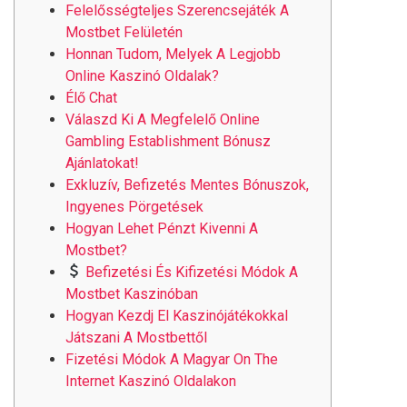
Felelősségteljes Szerencsejáték A
Mostbet Felületén
Honnan Tudom, Melyek A Legjobb
Online Kaszinó Oldalak?
Élő Chat
Válaszd Ki A Megfelelő Online
Gambling Establishment Bónusz
Ajánlatokat!
Exkluzív, Befizetés Mentes Bónuszok,
Ingyenes Pörgetések
Hogyan Lehet Pénzt Kivenni A
Mostbet?
Befizetési És Kifizetési Módok A
Mostbet Kaszinóban
Hogyan Kezdj El Kaszinójátékokkal
Játszani A Mostbettől
Fizetési Módok A Magyar On The
Internet Kaszinó Oldalakon