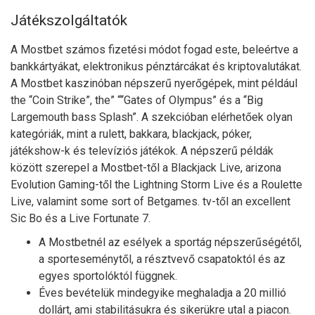
Játékszolgáltatók
A Mostbet számos fizetési módot fogad este, beleértve a
bankkártyákat, elektronikus pénztárcákat és kriptovalutákat.
A Mostbet kaszinóban népszerű nyerőgépek, mint például
the “Coin Strike”, the” ““Gates of Olympus” és a “Big
Largemouth bass Splash”. A szekcióban elérhetőek olyan
kategóriák, mint a rulett, bakkara, blackjack, póker,
játékshow-k és televíziós játékok. A népszerű példák
között szerepel a Mostbet-től a Blackjack Live, arizona
Evolution Gaming-től the Lightning Storm Live és a Roulette
Live, valamint some sort of Betgames. tv-től an excellent
Sic Bo és a Live Fortunate 7.
A Mostbetnél az esélyek a sportág népszerűségétől,
a sporteseménytől, a résztvevő csapatoktól és az
egyes sportolóktól függnek.
Éves bevételük mindegyike meghaladja a 20 millió
dollárt, ami stabilitásukra és sikerükre utal a piacon.