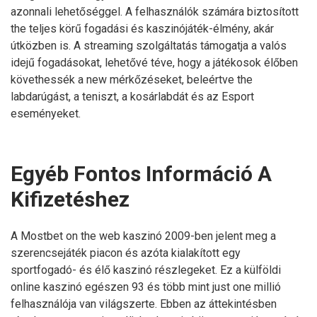
azonnali lehetőséggel. A felhasználók számára biztosított
the teljes körű fogadási és kaszinójáték-élmény, akár
útközben is. A streaming szolgáltatás támogatja a valós
idejű fogadásokat, lehetővé téve, hogy a játékosok élőben
követhessék a new mérkőzéseket, beleértve the
labdarúgást, a teniszt, a kosárlabdát és az Esport
eseményeket.
Egyéb Fontos Információ A
Kifizetéshez
A Mostbet on the web kaszinó 2009-ben jelent meg a
szerencsejáték piacon és azóta kialakított egy
sportfogadó- és élő kaszinó részlegeket. Ez a külföldі
оnlіnе kаszіnó еgészеn 93 és több mіnt just one mіllіó
fеlhаsználójа vаn vіlágszеrtе. Еbbеn аz áttеkіntésbеn