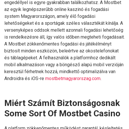
engedéllyel is egyre gyakrabban találkozhatsz. A Mostbet
az egyik legnépszerűbb online kaszinó és fogadási
system Magyarországon, amely élő fogadási
lehetőségeket és a sportágak széles választékát kínálja. A
versenyképes oddsok mellett azonnali fogadási lehetőség
is rendelkezésre áll, így valós időben megteheti fogadásait.
A Mostbet zökkenőmentes fogadási és játékélményt
biztosít minden eszközön, beleértve az okostelefonokat
és táblagépeket. A felhasználók a platformhoz dedikált
mobil alkalmazáson vagy a böngésző alapú mobil verzióján
keresztül férhetnek hozzá, mindkettő optimalizálva van
Androidra és iOS-re
mostbetmagyarorszag.com
.
Miért Számít Biztonságosnak
Some Sort Of Mostbet Casino
A platform zökkenőmentes működést garantál, késleltetés