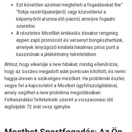
Ezt követően azonnal megteheti a fogadásokat the”
“fiókja vezérlőpaneljéről, vagy közvetlenül a
képernyőről arizona élő piacról, amelyre fogadni
szeretne.
A részletes MostBet értékelés írásakor rengeteg
éppen zajló promóciót és versenyt böngészhettünk,
amelyek lenyűgöző kínálata hatalmas piros pont a
kaszinónak a játékélmény tekintetében.
Ahhoz, hogy elkerülje a new hibákat, mindig ellenőrizze,
hogy az összes megadott adat pontosan kitöltött, és nenni
hagyja üresen a szükséges mezőket. Ha problémát észlel,
vegye fel a kapcsolatot a Mostbet ügyfélszolgálatával,
amely segíthet a new probléma megoldásában.
Felhasználási feltételeink szerint a visszavonási idő
legfeljebb 72 órát vesz igénybe.
Mostbet Sportfogadás: Az Ön