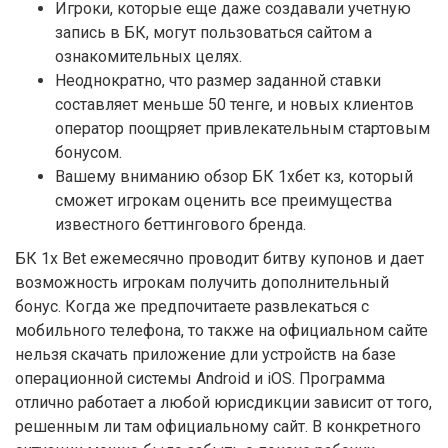
Игроки, которые еще даже создавали учетную
запись в БК, могут пользоваться сайтом а
ознакомительных целях.
Неоднократно, что размер заданной ставки
составляет меньше 50 тенге, и новых клиентов
оператор поощряет привлекательным стартовым
бонусом.
Вашему вниманию обзор БК 1хбет кз, который
сможет игрокам оценить все преимущества
известного беттингового бренда.
БК 1x Bet ежемесячно проводит битву купонов и дает
возможность игрокам получить дополнительный
бонус. Когда же предпочитаете развлекаться с
мобильного телефона, то также на официальном сайте
нельзя скачать приложение дли устройств на базе
операционной системы Android и iOS. Программа
отлично работает а любой юрисдикции зависит от того,
решенным ли там официальному сайт. В конкретного