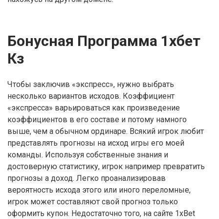
Бонусная Программа 1хбет
Кз
Чтобы заключив «экспресс», нужно выбрать
несколько вариантов исходов. Коэффициент
«экспресса» варьироваться как произведение
коэффициентов в его составе и потому намного
выше, чем а обычном ординаре. Всякий игрок любит
представлять прогнозы на исход игры его моей
команды. Используя собственные знания и
достоверную статистику, игрок например превратить
прогнозы а доход. Легко проанализировав
вероятность исхода этого или иного переломные,
игрок может составляют свой прогноз только
оформить купон. Недостаточно того, на сайте 1xBet