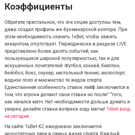
Коэффициенты
Обратите пристальное, что эти опции доступны тем,
даже создал профиль же букмекерской конторе. При
этом необходимость скачать 1xBet, чтобы зажить
аккаунтом, отсутствует. Периодически в разделе LIVE
представлено более десять событий, как
пользующихся широкой популярностью, так и для
искушенных почитателей. Футбол, хоккей, биатлон,
бейсбол, бокс, снукер, настольный теннис, велоспорт,
водное поло и множество те видов спорта.
Единственная особенность ставок лайф заключается в
том, что игроки делают свои ставки но после” “того,
как начался матч. Нет необходимости дольше думать и
уверен, делайте ставки вопреки ходу матча!
1xbet вход
на сегодня
На сайте 1xBet KZ ежедневно заключается
недостаточно пари в самых видах спорта. Каждый