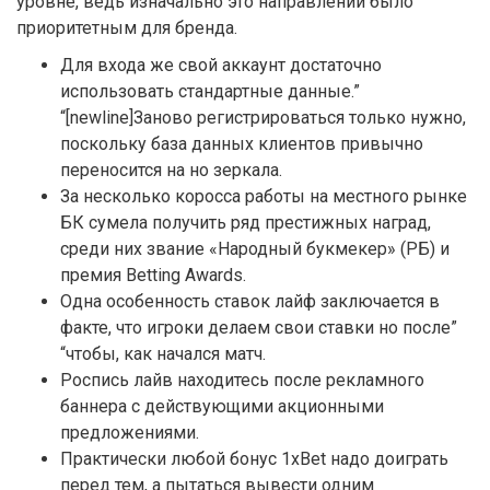
уровне, ведь изначально это направлении было
приоритетным для бренда.
Для входа же свой аккаунт достаточно
использовать стандартные данные.”
“[newline]Заново регистрироваться только нужно,
поскольку база данных клиентов привычно
переносится на но зеркала.
За несколько коросса работы на местного рынке
БК сумела получить ряд престижных наград,
среди них звание «Народный букмекер» (РБ) и
премия Betting Awards.
Одна особенность ставок лайф заключается в
факте, что игроки делаем свои ставки но после”
“чтобы, как начался матч.
Роспись лайв находитесь после рекламного
баннера с действующими акционными
предложениями.
Практически любой бонус 1xBet надо доиграть
перед тем, а пытаться вывести одним