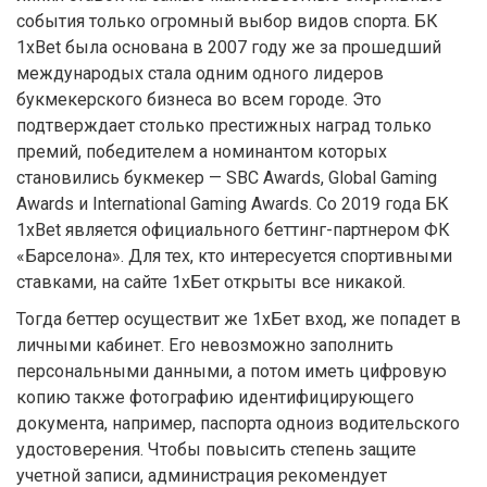
события только огромный выбор видов спорта. БК
1xBet была основана в 2007 году же за прошедший
международых стала одним одного лидеров
букмекерского бизнеса во всем городе. Это
подтверждает столько престижных наград только
премий, победителем а номинантом которых
становились букмекер — SBC Awards, Global Gaming
Awards и International Gaming Awards. Со 2019 года БК
1xBet является официального беттинг-партнером ФК
«Барселона». Для тех, кто интересуется спортивными
ставками, на сайте 1хБет открыты все никакой.
Тогда беттер осуществит же 1хБет вход, же попадет в
личными кабинет. Его невозможно заполнить
персональными данными, а потом иметь цифровую
копию также фотографию идентифицирующего
документа, например, паспорта одноиз водительского
удостоверения. Чтобы повысить степень защите
учетной записи, администрация рекомендует