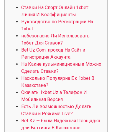
Ставки На Спорт Онлайн 1xbet:
Линия И Коэффициенты
Руководство по Регистрации На
1xbet
небезопасно Ли Использовать
1хбет Для Ставок?
Bet Uz Com: проход На Сайт и
Регистрация Аккаунта
На Какие кульминационные Можно
Сделать Ставки?
Насколько Популярна Бк 1xbet В
Казахстане?
Скачать 1xbet Uz а Телефон И
Мобильная Версия
Есть Ли возможностью Делать
Ставки и Режиме Live?
Bet Kz — была Надежная Площадка
дли Беттинга В Казахстане