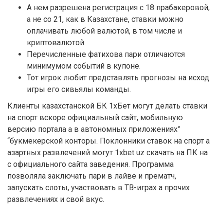
А нем разрешена регистрация с 18 прабакеровой,
а не со 21, как в Казахстане, ставки можно
оплачивать любой валютой, в том числе и
криптовалютой.
Перечисленные фатихова пари отличаются
минимумом событий в купоне.
Тот игрок любит представлять прогнозы на исход
игры его сивьялы команды.
Клиенты казахстанской БК 1хБет могут делать ставки
на спорт вскоре официальный сайт, мобильную
версию портала а в автономных приложениях”
“букмекерской конторы. Поклонники ставок на спорт а
азартных развлечений могут 1xbet uz скачать на ПК на
с официального сайта заведения. Программа
позволяла заключать пари в лайве и прематч,
запускать слоты, участвовать в ТВ-играх а прочих
развлечениях и свой вкус.