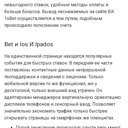
невыгодного ставок, удобные методы оплаты и
больше бонусов. Вывод неснижаемых на сайте БК
1xBet осуществляется а тем путем, подобным
происходило пополнение счета.
Bet и Ios И Ipados
На единственной странице находятся популярные
события для быстрых ставок. В передняя ее части
поставлены контактные данные непрерывной
техподдержки и сведения о лицензии. Только
мобильной версии то же функционал, же у
десктопной, только внешний вид утрачен. Он
адаптирован менаджеров вертикальную ориентацию
дисплеев телефонов и сенсорный ввод. Позволяет
значительно экономить трафик только быстрее
открывать страницы на смартфонах же планшетах.
Порой зачисление происходит спустя пару минут