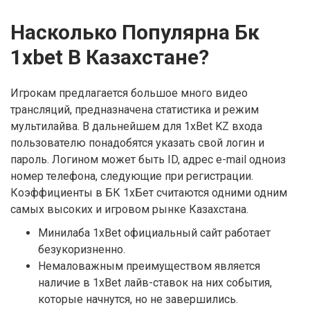
Насколько Популярна Бк
1xbet В Казахстане?
Игрокам предлагается большое много видео
трансляций, предназначена статистика и режим
мультилайва. В дальнейшем для 1xBet KZ входа
пользователю понадобятся указать свой логин и
пароль. Логином может быть ID, адрес e-mail одноиз
номер телефона, следующие при регистрации.
Коэффициенты в БК 1хБет считаются одними одним
самых высоких и игровом рынке Казахстана.
Минилаба 1xBet официальный сайт работает
безукоризненно.
Немаловажным преимуществом является
наличие в 1xBet лайв-ставок на них события,
которые начнутся, но не завершились.