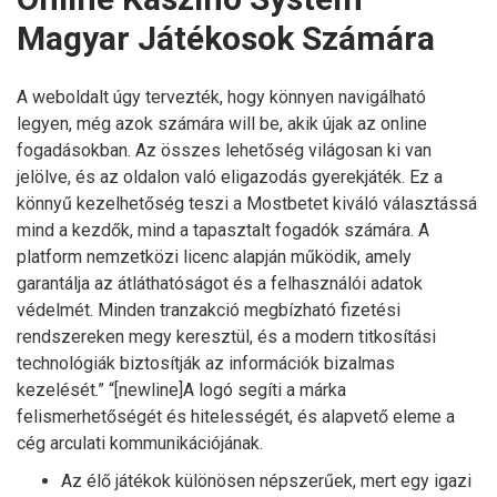
Magyar Játékosok Számára
A weboldalt úgy tervezték, hogy könnyen navigálható
legyen, még azok számára will be, akik újak az online
fogadásokban. Az összes lehetőség világosan ki van
jelölve, és az oldalon való eligazodás gyerekjáték. Ez a
könnyű kezelhetőség teszi a Mostbetet kiváló választássá
mind a kezdők, mind a tapasztalt fogadók számára. A
platform nemzetközi licenc alapján működik, amely
garantálja az átláthatóságot és a felhasználói adatok
védelmét. Minden tranzakció megbízható fizetési
rendszereken megy keresztül, és a modern titkosítási
technológiák biztosítják az információk bizalmas
kezelését.” “[newline]A logó segíti a márka
felismerhetőségét és hitelességét, és alapvető eleme a
cég arculati kommunikációjának.
Az élő játékok különösen népszerűek, mert egy igazi