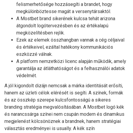
felismerhetősége hozzásegíti a brandet, hogy
megkülönböztesse magát a versenytársaktól.
A Mostbet brand sikerének kulcsa tehát arizona
átgondolt logótervezésben és az értékalapú
megközelítésben rejlik.
Ezek az elemek összhangban vannak a cég céljaival
és értékeivel, ezáltal hatékony kommunikációs
eszközzé válnak.
A platform nemzetközi licenc alapján működik, amely
garantálja az átláthatóságot és a felhasználói adatok
védelmét.
A jól kigondolt dizájn nemcsak a márka identitását erősíti,
hanem az üzleti célok elérését is segíti. A színek, formák
és az összkép szerepe kulcsfontosságú a sikeres
branding stratégia megvalósításában. A Mostbet logó kék
és narancssárga színei nem csupán modern és dinamikus
megjelenést kölcsönöznek a brandnek, hanem stratégiai
választás eredményei is usually. A kék szín