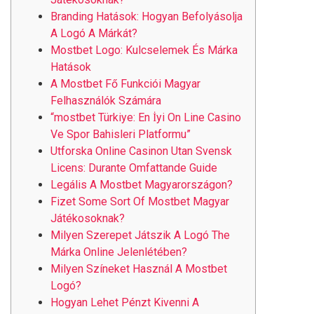
Branding Hatások: Hogyan Befolyásolja
A Logó A Márkát?
Mostbet Logo: Kulcselemek És Márka
Hatások
A Mostbet Fő Funkciói Magyar
Felhasználók Számára
“mostbet Türkiye: En İyi On Line Casino
Ve Spor Bahisleri Platformu”
Utforska Online Casinon Utan Svensk
Licens: Durante Omfattande Guide
Legális A Mostbet Magyarországon?
Fizet Some Sort Of Mostbet Magyar
Játékosoknak?
Milyen Szerepet Játszik A Logó The
Márka Online Jelenlétében?
Milyen Színeket Használ A Mostbet
Logó?
Hogyan Lehet Pénzt Kivenni A