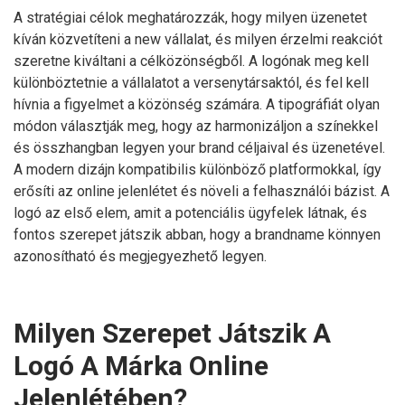
A stratégiai célok meghatározzák, hogy milyen üzenetet
kíván közvetíteni a new vállalat, és milyen érzelmi reakciót
szeretne kiváltani a célközönségből. A logónak meg kell
különböztetnie a vállalatot a versenytársaktól, és fel kell
hívnia a figyelmet a közönség számára. A tipográfiát olyan
módon választják meg, hogy az harmonizáljon a színekkel
és összhangban legyen your brand céljaival és üzenetével.
A modern dizájn kompatibilis különböző platformokkal, így
erősíti az online jelenlétet és növeli a felhasználói bázist. A
logó az első elem, amit a potenciális ügyfelek látnak, és
fontos szerepet játszik abban, hogy a brandname könnyen
azonosítható és megjegyezhető legyen.
Milyen Szerepet Játszik A
Logó A Márka Online
Jelenlétében?