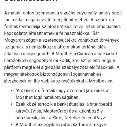
A másik fontos szempont a vizuális egyensúly, amely segít
the márka magas szintű megjelenítésében. A színek és
formák harmóniája szintén kritikus, mivel ezek emocionális
kapcsolatot létesíthetnek a felhasználókkal. Bár
Magyarországon a szerencsejátékra vonatkozó törvények
szigorúak, a nemzetközi platformokon történő játék
általában megengedett. A Mostbet a Curacao által kiadott
nemzetközi engedéllyel működik, ami azt jelenti, hogy a
platform megfelel a globális szabályozási előírásoknak. A
magyar játékosok biztonságosan fogadhatnak és
játszhatnak on the web kaszinójátékokat a Mostbet-en.
“A színek és formák nagy szerepet játszanak a
Mostbet logó hatékonyságában.
Ezek közé tartozik a banki átutalás, a hitel/betéti
kártyák (Visa, MasterCard) és a különböző e-
pénztárcák, mint a Skrill, Neteller és ecoPayz.
A Mostbet az egyik legjobb platform a magyar