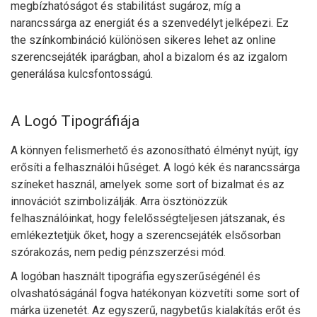
megbízhatóságot és stabilitást sugároz, míg a
narancssárga az energiát és a szenvedélyt jelképezi. Ez
the színkombináció különösen sikeres lehet az online
szerencsejáték iparágban, ahol a bizalom és az izgalom
generálása kulcsfontosságú.
A Logó Tipográfiája
A könnyen felismerhető és azonosítható élményt nyújt, így
erősíti a felhasználói hűséget. A logó kék és narancssárga
színeket használ, amelyek some sort of bizalmat és az
innovációt szimbolizálják. Arra ösztönözzük
felhasználóinkat, hogy felelősségteljesen játszanak, és
emlékeztetjük őket, hogy a szerencsejáték elsősorban
szórakozás, nem pedig pénzszerzési mód.
A logóban használt tipográfia egyszerűségénél és
olvashatóságánál fogva hatékonyan közvetíti some sort of
márka üzenetét. Az egyszerű, nagybetűs kialakítás erőt és