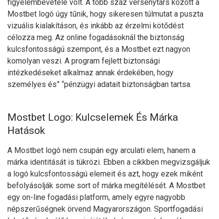
figyelembevétele volt. A több száz versenytárs között a
Mostbet logó úgy tűnik, hogy sikeresen túlmutat a puszta
vizuális kialakításon, és inkább az érzelmi kötődést
célozza meg. Az online fogadásoknál the biztonság
kulcsfontosságú szempont, és a Mostbet ezt nagyon
komolyan veszi. A program fejlett biztonsági
intézkedéseket alkalmaz annak érdekében, hogy
személyes és” “pénzügyi adatait biztonságban tartsa.
Mostbet Logo: Kulcselemek És Márka
Hatások
A Mostbet logó nem csupán egy arculati elem, hanem a
márka identitását is tükrözi. Ebben a cikkben megvizsgáljuk
a logó kulcsfontosságú elemeit és azt, hogy ezek miként
befolyásolják some sort of márka megítélését. A Mostbet
egy on-line fogadási platform, amely egyre nagyobb
népszerűségnek örvend Magyarországon. Sportfogadási