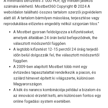
A minimális befizetés 3. 000 HUF, így minden játékos
számára elérhető. Mostbet360 Copyright © 2024 A
weboldalon található összes tartalom szerzői jogvédelem
alatt áll. A tartalom bármilyen másolása, terjesztése vagy
reprodukálása előzetes engedély nélkül szigorúan tilos.”
A Mostbet gyorsan feldolgozza a kifizetéseket,
amelyek általában 24 órán belül befejeződnek, the
választott módszertől függően.
A legtöbb kifizetést 12-15 perctől 24 óráig terjedő
időn belül dolgozzák fel, the választott módszertől
függően.
A 2009-ben alapított Mostbet több mint egy
évtizedes tapasztalattal rendelkezik a piacon, és
szilárd hírnevet épített ki világszerte, különösen
Magyarországon.
A kék és narancs kombinációja például a bizalom és
az innováció érzetét kelti, ami különösen fontos egy
online fogadási system esetében.