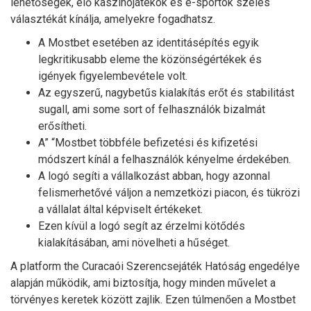
lehetőségek, élő kaszinójátékok és e-sportok széles
választékát kínálja, amelyekre fogadhatsz.
A Mostbet esetében az identitásépítés egyik
legkritikusabb eleme the közönségértékek és
igények figyelembevétele volt.
Az egyszerű, nagybetűs kialakítás erőt és stabilitást
sugall, ami some sort of felhasználók bizalmát
erősítheti.
A” “Mostbet többféle befizetési és kifizetési
módszert kínál a felhasználók kényelme érdekében.
A logó segíti a vállalkozást abban, hogy azonnal
felismerhetővé váljon a nemzetközi piacon, és tükrözi
a vállalat által képviselt értékeket.
Ezen kívül a logó segít az érzelmi kötődés
kialakításában, ami növelheti a hűséget.
A platform the Curacaói Szerencsejáték Hatóság engedélye
alapján működik, ami biztosítja, hogy minden művelet a
törvényes keretek között zajlik. Ezen túlmenően a Mostbet