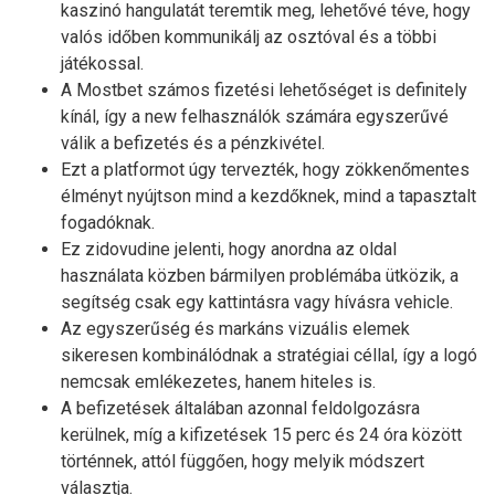
kaszinó hangulatát teremtik meg, lehetővé téve, hogy
valós időben kommunikálj az osztóval és a többi
játékossal.
A Mostbet számos fizetési lehetőséget is definitely
kínál, így a new felhasználók számára egyszerűvé
válik a befizetés és a pénzkivétel.
Ezt a platformot úgy tervezték, hogy zökkenőmentes
élményt nyújtson mind a kezdőknek, mind a tapasztalt
fogadóknak.
Ez zidovudine jelenti, hogy anordna az oldal
használata közben bármilyen problémába ütközik, a
segítség csak egy kattintásra vagy hívásra vehicle.
Az egyszerűség és markáns vizuális elemek
sikeresen kombinálódnak a stratégiai céllal, így a logó
nemcsak emlékezetes, hanem hiteles is.
A befizetések általában azonnal feldolgozásra
kerülnek, míg a kifizetések 15 perc és 24 óra között
történnek, attól függően, hogy melyik módszert
választja.