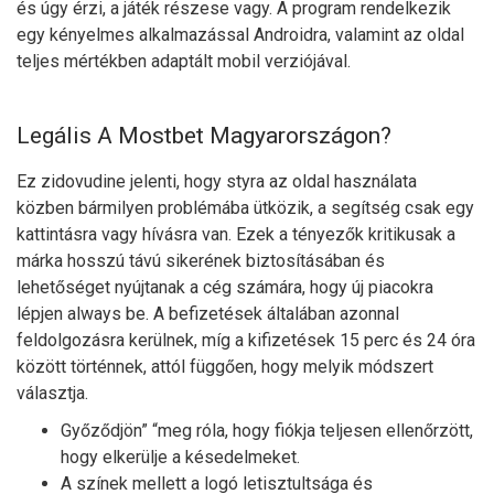
és úgy érzi, a játék részese vagy. A program rendelkezik
egy kényelmes alkalmazással Androidra, valamint az oldal
teljes mértékben adaptált mobil verziójával.
Legális A Mostbet Magyarországon?
Ez zidovudine jelenti, hogy styra az oldal használata
közben bármilyen problémába ütközik, a segítség csak egy
kattintásra vagy hívásra van. Ezek a tényezők kritikusak a
márka hosszú távú sikerének biztosításában és
lehetőséget nyújtanak a cég számára, hogy új piacokra
lépjen always be. A befizetések általában azonnal
feldolgozásra kerülnek, míg a kifizetések 15 perc és 24 óra
között történnek, attól függően, hogy melyik módszert
választja.
Győződjön” “meg róla, hogy fiókja teljesen ellenőrzött,
hogy elkerülje a késedelmeket.
A színek mellett a logó letisztultsága és