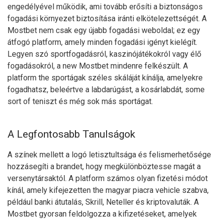
engedélyével működik, ami tovább erősíti a biztonságos
fogadási környezet biztosítása iránti elkötelezettségét. A
Mostbet nem csak egy újabb fogadási weboldal; ez egy
átfogó platform, amely minden fogadási igényt kielégít.
Legyen szó sportfogadásról, kaszinójátékokról vagy élő
fogadásokról, a new Mostbet mindenre felkészült. A
platform the sportágak széles skáláját kínálja, amelyekre
fogadhatsz, beleértve a labdarúgást, a kosárlabdát, some
sort of teniszt és még sok más sportágat.
A Legfontosabb Tanulságok
A színek mellett a logó letisztultsága és felismerhetősége
hozzásegíti a brandet, hogy megkülönböztesse magát a
versenytársaktól. A platform számos olyan fizetési módot
kínál, amely kifejezetten the magyar piacra vehicle szabva,
például banki átutalás, Skrill, Neteller és kriptovaluták. A
Mostbet gyorsan feldolgozza a kifizetéseket, amelyek