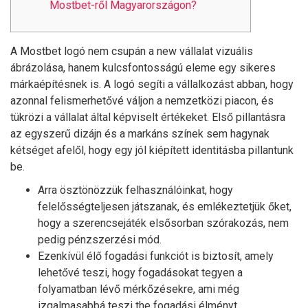
Mostbet-ről Magyarországon?
A Mostbet logó nem csupán a new vállalat vizuális
ábrázolása, hanem kulcsfontosságú eleme egy sikeres
márkaépítésnek is. A logó segíti a vállalkozást abban, hogy
azonnal felismerhetővé váljon a nemzetközi piacon, és
tükrözi a vállalat által képviselt értékeket. Első pillantásra
az egyszerű dizájn és a markáns színek sem hagynak
kétséget afelől, hogy egy jól kiépített identitásba pillantunk
be.
Arra ösztönözzük felhasználóinkat, hogy
felelősségteljesen játszanak, és emlékeztetjük őket,
hogy a szerencsejáték elsősorban szórakozás, nem
pedig pénzszerzési mód.
Ezenkívül élő fogadási funkciót is biztosít, amely
lehetővé teszi, hogy fogadásokat tegyen a
folyamatban lévő mérkőzésekre, ami még
izgalmasabbá teszi the fogadási élményt.