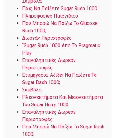
Σύμβολα”
Πώς Να Παίξετε Sugar Rush 1000
Πληροφορίες Παιχνιδιού
Πού Μπορώ Να Παίξω Το Glucose
Rush 1000;
Δωρεάν Περιστροφές
“Sugar Rush 1000 Από Το Pragmatic
Play
Επαναληπτικές Δωρεάν
Περιστροφές
Ετυμηγορία: Αξίζει Να Παίξετε Το
Sugar Dash 1000;
Σύμβολα
Πλεονεκτήματα Και Μειονεκτήματα
Του Sugar Hurry 1000
Επαναληπτικές Δωρεάν
Περιστροφές
Πού Μπορώ Να Παίξω Το Sugar Rush
1000;