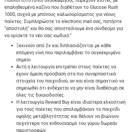
Πολλοί ιστότοποι αναθεώρησης παρέχουν λίστες με
επαληθευμένα καζίνο που διαθέτουν το Glucose Rush
1000, συχνά με μπόνους καλωσορίσματος για νέους
παίκτες. Συμπληρώστε το electronic mail σας, πατήστε
“αποστολή” και θα σας αποστείλουμε ένα σύνδεσμο για
να ορίσετε το νέο σας κωδικό.”
Ξεκινούν από 2x και διπλασιάζονται με κάθε
επόμενη νίκη που περιλαμβάνει το συγκεκριμένο
σημείο.
Αυτή η λειτουργία επιτρέπει στους παίκτες να
έχουν άμεση πρόσβαση στα πιο συναρπαστικά
στοιχεία του παιχνιδιού, αν και είναι σημαντικό να
σημειωθεί ότι ενδέχεται να μην είναι διαθέσιμη σε
όλες τις δικαιοδοσίες.
Η λειτουργία Reward Buy είναι ιδιαίτερα ελκυστική
για τους παίκτες που απολαμβάνουν το παιχνίδι
υψηλής μεταβλητότητας και θέλουν να βιώνουν
συχνότερα τον ενθουσιασμό του γύρου δωρεάν
περιστροφών.