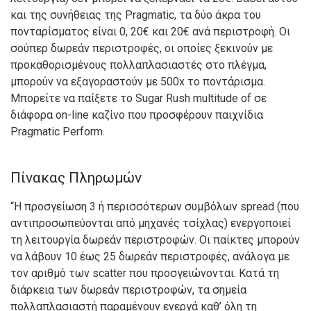
και της συνήθειας της Pragmatic, τα δύο άκρα του
πονταρίσματος είναι 0, 20€ και 20€ ανά περιστροφή. Οι
σούπερ δωρεάν περιστροφές, οι οποίες ξεκινούν με
προκαθορισμένους πολλαπλασιαστές στο πλέγμα,
μπορούν να εξαγοραστούν με 500x το ποντάρισμα.
Μπορείτε να παίξετε το Sugar Rush multitude of σε
διάφορα on-line καζίνο που προσφέρουν παιχνίδια
Pragmatic Perform.
Πίνακας Πληρωμών
“Η προσγείωση 3 ή περισσότερων συμβόλων spread (που
αντιπροσωπεύονται από μηχανές τσίχλας) ενεργοποιεί
τη λειτουργία δωρεάν περιστροφών. Οι παίκτες μπορούν
να λάβουν 10 έως 25 δωρεάν περιστροφές, ανάλογα με
τον αριθμό των scatter που προσγειώνονται. Κατά τη
διάρκεια των δωρεάν περιστροφών, τα σημεία
πολλαπλασιαστή παραμένουν ενεργά καθ’ όλη τη