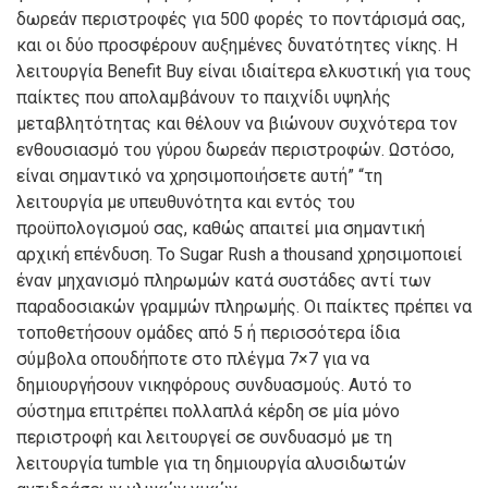
δωρεάν περιστροφές για 500 φορές το ποντάρισμά σας,
και οι δύο προσφέρουν αυξημένες δυνατότητες νίκης. Η
λειτουργία Benefit Buy είναι ιδιαίτερα ελκυστική για τους
παίκτες που απολαμβάνουν το παιχνίδι υψηλής
μεταβλητότητας και θέλουν να βιώνουν συχνότερα τον
ενθουσιασμό του γύρου δωρεάν περιστροφών. Ωστόσο,
είναι σημαντικό να χρησιμοποιήσετε αυτή” “τη
λειτουργία με υπευθυνότητα και εντός του
προϋπολογισμού σας, καθώς απαιτεί μια σημαντική
αρχική επένδυση. Το Sugar Rush a thousand χρησιμοποιεί
έναν μηχανισμό πληρωμών κατά συστάδες αντί των
παραδοσιακών γραμμών πληρωμής. Οι παίκτες πρέπει να
τοποθετήσουν ομάδες από 5 ή περισσότερα ίδια
σύμβολα οπουδήποτε στο πλέγμα 7×7 για να
δημιουργήσουν νικηφόρους συνδυασμούς. Αυτό το
σύστημα επιτρέπει πολλαπλά κέρδη σε μία μόνο
περιστροφή και λειτουργεί σε συνδυασμό με τη
λειτουργία tumble για τη δημιουργία αλυσιδωτών