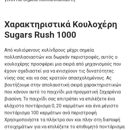
Χαρακτηριστικά Κουλοχέρη
Sugars Rush 1000
Από κυλιόμενους κυλίνδρους μέχρι σημεία
πολλαπλασιαστών και δωρεάν περιστροφές, αυτός ο
κουλοχέρης προσφέρει μια σειρά από μηχανισμούς που
έχουν σχεδιαστεί για να ενισχύουν τις δυνατότητες
νίκης σας και να σας κρατούν απασχολημένους. Ας
βουτήξουμε στην απολαυστική σειρά χαρακτηριστικών
που κάνουν αυτό το παιχνίδι μια πραγματική ζαχαρένια
βιασύνη. Το παιχνίδι σας επιτρέπει να επιλέξετε ένα
ελάχιστο ποντάρισμα 0, 20 κερμάτων και ένα μέγιστο
ποντάρισμα 100 κερμάτων ανά περιστροφή.
Χρησιμοποιήστε τα πλήκτρα συν και πλην στη διεπαφή
στοιχημάτων για να επιλέξετε το επιθυμητό ποντάρισμα.