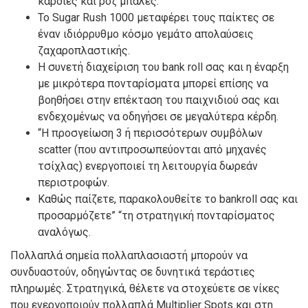
καρδιές και ροζ μπάλες.
Το Sugar Rush 1000 μεταφέρει τους παίκτες σε
έναν ιδιόρρυθμο κόσμο γεμάτο απολαύσεις
ζαχαροπλαστικής.
Η συνετή διαχείριση του bank roll σας και η έναρξη
με μικρότερα πονταρίσματα μπορεί επίσης να
βοηθήσει στην επέκταση του παιχνιδιού σας και
ενδεχομένως να οδηγήσει σε μεγαλύτερα κέρδη.
“Η προσγείωση 3 ή περισσότερων συμβόλων
scatter (που αντιπροσωπεύονται από μηχανές
τσίχλας) ενεργοποιεί τη λειτουργία δωρεάν
περιστροφών.
Καθώς παίζετε, παρακολουθείτε το bankroll σας και
προσαρμόζετε” “τη στρατηγική πονταρίσματος
αναλόγως.
Πολλαπλά σημεία πολλαπλασιαστή μπορούν να
συνδυαστούν, οδηγώντας σε δυνητικά τεράστιες
πληρωμές. Στρατηγικά, θέλετε να στοχεύετε σε νίκες
που ενεργοποιούν πολλαπλά Multiplier Spots και στη