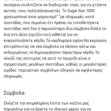
συνέχεια να ελπίζετε σε διαδοχικές νίκες για να χτίσετε
αυτούς τους πολλαπλασιαστές. Το Sugar Run 1000
χρησιμοποιεί έναν μηχανισμό” “με πληρωμές κατά
συστάδες, που σημαίνει ότι πρέπει να τοποθετήσετε
συστάδες από five ή περισσότερα ίδια σύμβολα δίπλα το
ένα στο άλλο (οριζόντια ή κάθετα) για να
ενεργοποιήσετε κέρδη. Τα κερδοφόρα σμήνη θα εκραγούν,
επιτρέποντας σε νέα σύμβολα να πέσουν κάτω και
ενδεχομένως να δημιουργήσουν περαιτέρω κέρδη. Το
κλειδί της επιτυχίας σε αυτό το παιχνίδι είναι ο
σχηματισμός μεγάλων συστάδων, καθώς οι μεγαλύτερες
ομάδες ταιριαστών συμβόλων οδηγούν σε υψηλότερες
πληρωμές.
Σύμβολα
Ελέγξτε την επιμελημένη λίστα των καζίνο μας
παρακάτω για να βρείτε το ιδανικό μέρος για να