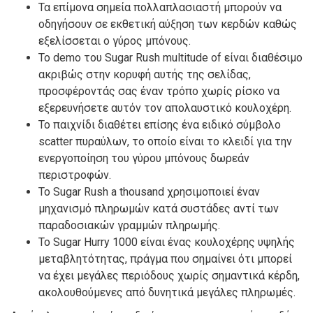
Τα επίμονα σημεία πολλαπλασιαστή μπορούν να
οδηγήσουν σε εκθετική αύξηση των κερδών καθώς
εξελίσσεται ο γύρος μπόνους.
Το demo του Sugar Rush multitude of είναι διαθέσιμο
ακριβώς στην κορυφή αυτής της σελίδας,
προσφέροντάς σας έναν τρόπο χωρίς ρίσκο να
εξερευνήσετε αυτόν τον απολαυστικό κουλοχέρη.
Το παιχνίδι διαθέτει επίσης ένα ειδικό σύμβολο
scatter πυραύλων, το οποίο είναι το κλειδί για την
ενεργοποίηση του γύρου μπόνους δωρεάν
περιστροφών.
Το Sugar Rush a thousand χρησιμοποιεί έναν
μηχανισμό πληρωμών κατά συστάδες αντί των
παραδοσιακών γραμμών πληρωμής.
Το Sugar Hurry 1000 είναι ένας κουλοχέρης υψηλής
μεταβλητότητας, πράγμα που σημαίνει ότι μπορεί
να έχει μεγάλες περιόδους χωρίς σημαντικά κέρδη,
ακολουθούμενες από δυνητικά μεγάλες πληρωμές.