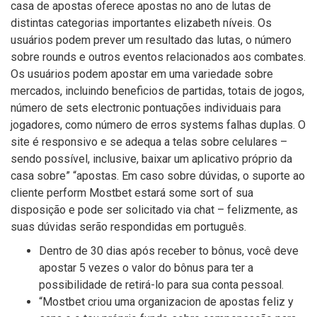
casa de apostas oferece apostas no ano de lutas de
distintas categorias importantes elizabeth níveis. Os
usuários podem prever um resultado das lutas, o número
sobre rounds e outros eventos relacionados aos combates.
Os usuários podem apostar em uma variedade sobre
mercados, incluindo beneficios de partidas, totais de jogos,
número de sets electronic pontuações individuais para
jogadores, como número de erros systems falhas duplas. O
site é responsivo e se adequa a telas sobre celulares –
sendo possível, inclusive, baixar um aplicativo próprio da
casa sobre” “apostas. Em caso sobre dúvidas, o suporte ao
cliente perform Mostbet estará some sort of sua
disposição e pode ser solicitado via chat – felizmente, as
suas dúvidas serão respondidas em português.
Dentro de 30 dias após receber to bônus, você deve
apostar 5 vezes o valor do bônus para ter a
possibilidade de retirá-lo para sua conta pessoal.
“Mostbet criou uma organizacion de apostas feliz y