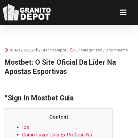
18. May. 2025
/ by
Granito Depot
/
Uncategorized
/
0 comments
Mostbet: O Site Oficial Da Líder Na
Apostas Esportivas
“Sign In Mostbet Guia
Content
Ios
Como Fazer Uma Ex Profeso No