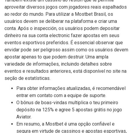
aproveitar diversos jogos com jogadores reais espalhados
ao redor do mundo. Para utilizar a Mostbet Brasil, os
usuários devem se deliberar na plataforma e criar uma
conta. Após o inspección, os usuários podem depositar
dinheiro na sua conta electronic fazer apostas em seus
eventos esportivos preferidos. É essencial observar que
envidar pode ser peligroso assim como os usuários devem
apostar apenas to que podem destruir. Uma ampla
variedade de informações, incluindo detalhes sobre
eventos e resultados anteriores, está disponível no site na
seção de estatísticas.
Para obter informações atualizadas, é recomendável
entrar em contato com a equipe de suporte.
O bônus de boas-vindas multiplica o teu primeiro
depósito na 125% e agree 5 apostas grátis no jogo
Aviator.
Em resumo, a Mostbet é uma opção confiável e
segura em virtude de cassinos e apostas esportivas,