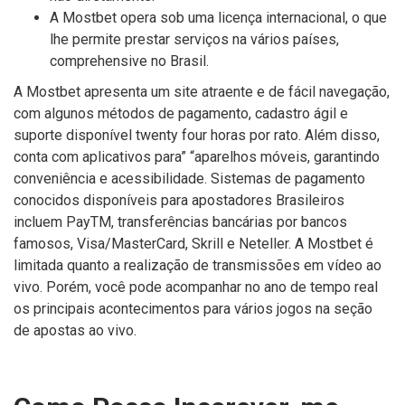
A Mostbet opera sob uma licença internacional, o que
lhe permite prestar serviços na vários países,
comprehensive no Brasil.
A Mostbet apresenta um site atraente e de fácil navegação,
com algunos métodos de pagamento, cadastro ágil e
suporte disponível twenty four horas por rato. Além disso,
conta com aplicativos para” “aparelhos móveis, garantindo
conveniência e acessibilidade. Sistemas de pagamento
conocidos disponíveis para apostadores Brasileiros
incluem PayTM, transferências bancárias por bancos
famosos, Visa/MasterCard, Skrill e Neteller. A Mostbet é
limitada quanto a realização de transmissões em vídeo ao
vivo. Porém, você pode acompanhar no ano de tempo real
os principais acontecimentos para vários jogos na seção
de apostas ao vivo.