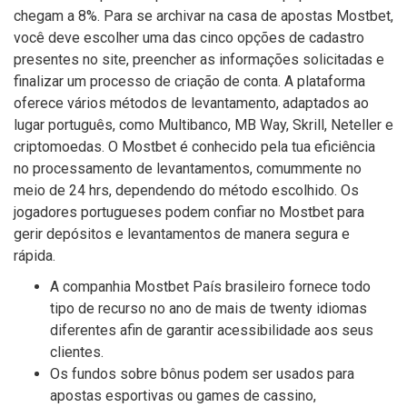
chegam a 8%. Para se archivar na casa de apostas Mostbet,
você deve escolher uma das cinco opções de cadastro
presentes no site, preencher as informações solicitadas e
finalizar um processo de criação de conta. A plataforma
oferece vários métodos de levantamento, adaptados ao
lugar português, como Multibanco, MB Way, Skrill, Neteller e
criptomoedas. O Mostbet é conhecido pela tua eficiência
no processamento de levantamentos, comummente no
meio de 24 hrs, dependendo do método escolhido. Os
jogadores portugueses podem confiar no Mostbet para
gerir depósitos e levantamentos de manera segura e
rápida.
A companhia Mostbet País brasileiro fornece todo
tipo de recurso no ano de mais de twenty idiomas
diferentes afin de garantir acessibilidade aos seus
clientes.
Os fundos sobre bônus podem ser usados para
apostas esportivas ou games de cassino,