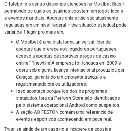
O futebol é o centro dasjenige atenções na Mostbet Brasil,
permitindo os quais os usuários apostem em jogos locais
e eventos mundiais. Apostas online não são atualmente
reguladas em um nível federal – the situação estadual pode
variar de 1 lugar pro mais um.
O Mostbet é uma plataforma universal líder de
apostas que oferece aos jogadores portugueses
acesso a apostas desportivas e jogos de casino
online.” “[newline]A empresa foi fundada em 2009 e
opera sob alguma licença internacional produzida por
Curaçao, garantindo um ambiente tranquilo e
regulamentado pra os utilizadores.
Isso acontece porque los dos os programas
instalados fora da Perform Store são identificados
pelo sistema operacional Android como suspeitos.
A seção AO FESTÓN contém uma referencia de
eventos esportivos acontecendo em pace real.
Trata-se ainda de um cassino e incapere de apostas