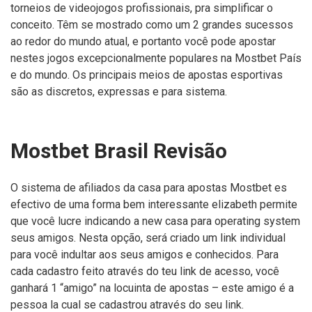
torneios de videojogos profissionais, pra simplificar o
conceito. Têm se mostrado como um 2 grandes sucessos
ao redor do mundo atual, e portanto você pode apostar
nestes jogos excepcionalmente populares na Mostbet País
e do mundo. Os principais meios de apostas esportivas
são as discretos, expressas e para sistema.
Mostbet Brasil Revisão
O sistema de afiliados da casa para apostas Mostbet es
efectivo de uma forma bem interessante elizabeth permite
que você lucre indicando a new casa para operating system
seus amigos. Nesta opção, será criado um link individual
para você indultar aos seus amigos e conhecidos. Para
cada cadastro feito através do teu link de acesso, você
ganhará 1 “amigo” na locuinta de apostas – este amigo é a
pessoa la cual se cadastrou através do seu link.