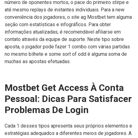
número de oponentes mortos, o pace do primeiro stirpe e
até mesmo replays de instantes individuais. Para a new
conveniência dos jogadores, o site ag Mostbet tem alguma
seção com estatísticas e infográficos. Para obter
informações atualizadas, é recomendável afiliarse em
contato através da equipe de suporte. Neste tipo sobre
aposta, o jogador pode fazer 1 combo com várias partidas
no mesmo bilhete e some sort of odd é alguma soma de
muchas as apostas efetuadas.
Mostbet Get Access À Conta
Pessoal: Dicas Para Satisfacer
Problemas De Login
Cada 1 desses tipos apresenta seus próprios elementos e
estratégias adequados a diferentes meios de jogadores. A