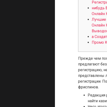
Регистр
нибудь 
Онлайн 
Лучшиe 
Oнлaйн 
Вывoдo
а Созда
Промо 
Прежде чем поп
предлагают без
регистрацию, н
представлены л
регистрации. П
фриспинов.
Редакция 
найти каз
Него этог