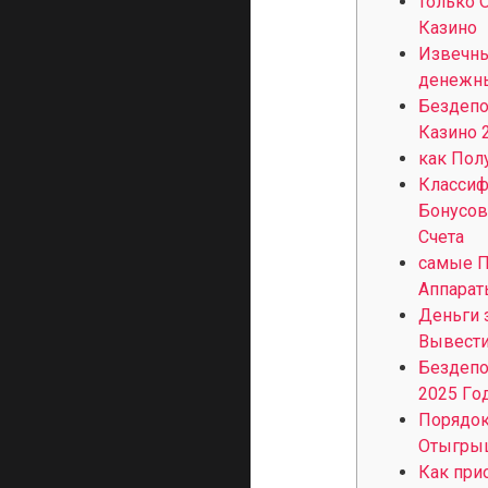
только 
Казино
Извечны
денежны
Бeздeпo
Кaзинo 
как Пол
Клaccиф
Бoнуcoв
Cчeтa
самые П
Аппараты
Деньги 
Вывест
Бeздeпo
2025 Гo
Порядок
Отыгры
Как при