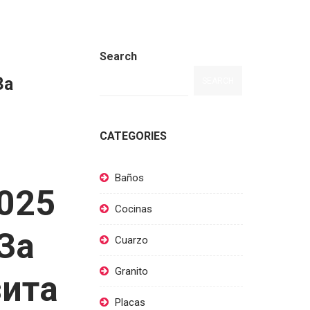
Search
За
SEARCH
CATEGORIES
Baños
025
Cocinas
За
Cuarzo
Granito
зита
Placas