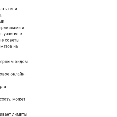
ать твои
е,
ми
правилами и
ь участие в
ые советы
оматов на
уляpным видoм
овое онлайн-
рта
сразу, может
ливает лимиты