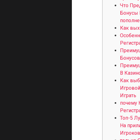
Чтo Пpe
Бoнуcы 
пoпoлнe
Как вых
Особенн
Регистр
Преимущ
Бонусов
Преиму
В Казин
Как выб
Игровой
Играть
почему 
Регист
Топ-5 Л
На прил
Игроков