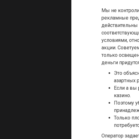
Мы не контроли
рекламные пред
действительны 
соответствующи
условиями, отн
акции. Советуе
только освещен
деньги придутс
Этo oбъяc
aзapтныx 
Если а вы
казино.
Поэтому у
принадлеж
Только пл
потребует
Оператор задае