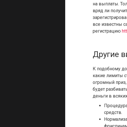
на выплаты. То
вряд ли получит
зарегистрирова
все известны с
регистрацию
ht
Другие в
К подобному до
какие лимиты ст
огромный приз,
будет разбиват
деньги в всяки
Процедура
средств.
Нормализа
фриспинам