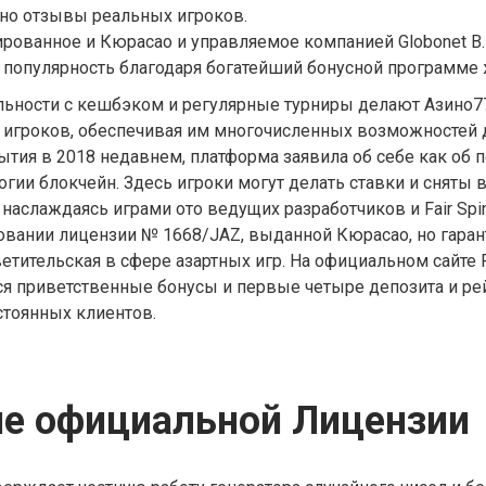
но отзывы реальных игроков.
рованное и Кюрасао и управляемое компанией Globonet B. 
 популярность благодаря богатейший бонусной программе 
ьности с кешбэком и регулярные турниры делают Азино7
 игроков, обеспечивая им многочисленных возможностей
ытия в 2018 недавнем, платформа заявила об себе как об 
логии блокчейн. Здесь игроки могут делать ставки и сняты
наслаждаясь играми ото ведущих разработчиков и Fair Spi
новании лицензии № 1668/JAZ, выданной Кюрасао, но гаран
тительская в сфере азартных игр. На официальном сайте F
я приветственные бонусы и первые четыре депозита и ре
стоянных клиентов.
е официальной Лицензии