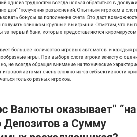
ний одноиз трудностей всегда нельзя обратиться в дослуж
но для” “получения разъяснений. Опытным игрокам в слот
ьзовать бонусы за пополнение счета. Это даст возможност
и получать слишком крупные выигрыши. Отметим, что выг
сы за первый банк, которые предоставляются киромарусо
вует большее количество игровых автоматов, и каждый р
нообразные игры. При выборе слота игроки зачастую оцен
но, не всегда обращая внимание на технические характери
т игровой автомат очень сложно из-за субъективности кри
чаться только разных игроков.
рс Валюты оказывает” “на
 Депозитов а Сумму