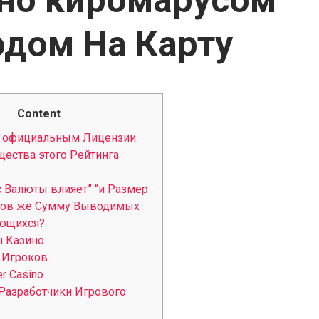
но киромарусом
дом На Карту
Content
 официальным Лицензии
ества этого Рейтинга
с Валюты влияет” “и Размер
тов же Сумму Выводимых
ющихся?
 Кaзинo
 Игроков
er Casino
Разработчики Игрового