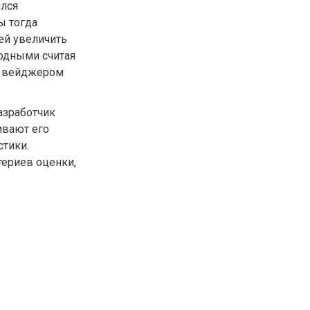
ился
ы тогда
ей увеличить
одными считая
м вейджером
азработчик
ивают его
стики.
териев оценки,