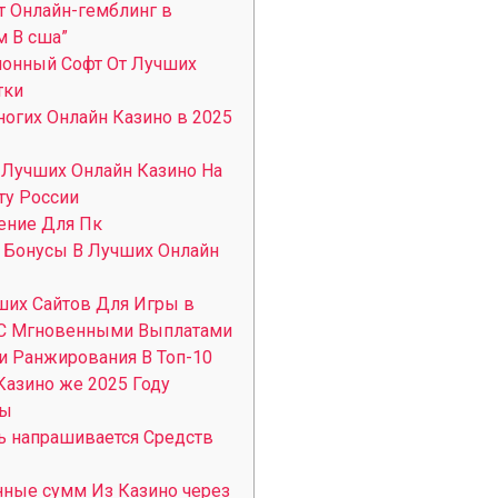
т Онлайн-гемблинг в
 В сша”
онный Софт От Лучших
тки
ногих Онлайн Казино в 2025
 Лучших Онлайн Казино На
ту России
ение Для Пк
 Бонусы В Лучших Онлайн
ших Сайтов Для Игры в
С Мгновенными Выплатами
и Ранжирования В Топ-10
Казино же 2025 Году
ры
ь напрашивается Средств
ные сумм Из Казино через