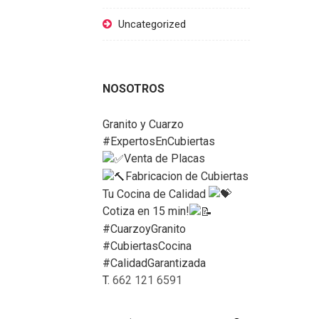
Uncategorized
NOSOTROS
Granito y Cuarzo
#ExpertosEnCubiertas
Venta de Placas
Fabricacion de Cubiertas
Tu Cocina de Calidad
Cotiza en 15 min!
#CuarzoyGranito
#CubiertasCocina
#CalidadGarantizada
T.
662 121 6591