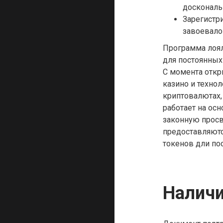
доскональ
Зарегистри
завоевало
Программа лоял
для постоянных
C момента откр
казино и техно
криптовалютах, 
работает на ос
законную просве
предоставляютс
токенов дли по
Наличи