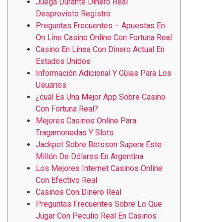
Juega Durante Dinero Real
Desprovisto Registro
Preguntas Frecuentes – Apuestas En
On Line Casino Online Con Fortuna Real
Casino En Línea Con Dinero Actual En
Estados Unidos
Información Adicional Y Gúias Para Los
Usuarios
¿cuál Es Una Mejor App Sobre Casino
Con Fortuna Real?
Mejores Casinos Online Para
Tragamonedas Y Slots
Jackpot Sobre Betsson Supera Este
Millón De Dólares En Argentina
Los Mejores Internet Casinos Online
Con Efectivo Real
Casinos Con Dinero Real
Preguntas Frecuentes Sobre Lo Que
Jugar Con Peculio Real En Casinos