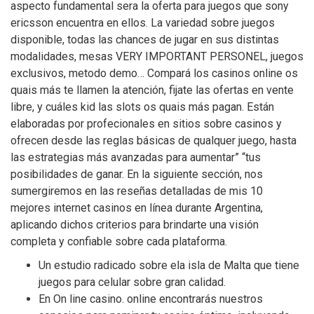
aspecto fundamental sera la oferta para juegos que sony
ericsson encuentra en ellos. La variedad sobre juegos
disponible, todas las chances de jugar en sus distintas
modalidades, mesas VERY IMPORTANT PERSONEL, juegos
exclusivos, metodo demo… Compará los casinos online os
quais más te llamen la atención, fijate las ofertas en vente
libre, y cuáles kid las slots os quais más pagan. Están
elaboradas por profecionales en sitios sobre casinos y
ofrecen desde las reglas básicas de qualquer juego, hasta
las estrategias más avanzadas para aumentar” “tus
posibilidades de ganar. En la siguiente sección, nos
sumergiremos en las reseñas detalladas de mis 10
mejores internet casinos en línea durante Argentina,
aplicando dichos criterios para brindarte una visión
completa y confiable sobre cada plataforma.
Un estudio radicado sobre ela isla de Malta que tiene
juegos para celular sobre gran calidad.
En On line casino. online encontrarás nuestros