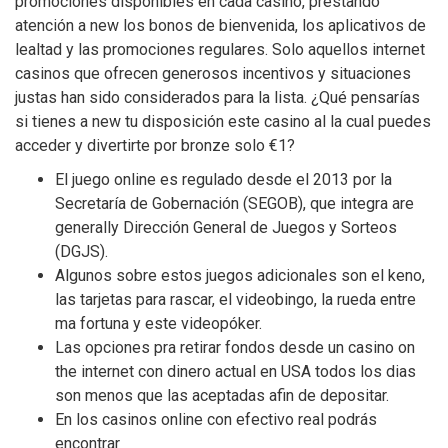
promociones disponibles en cada casino, prestando
atención a new los bonos de bienvenida, los aplicativos de
lealtad y las promociones regulares. Solo aquellos internet
casinos que ofrecen generosos incentivos y situaciones
justas han sido considerados para la lista. ¿Qué pensarías
si tienes a new tu disposición este casino al la cual puedes
acceder y divertirte por bronze solo €1?
El juego online es regulado desde el 2013 por la
Secretaría de Gobernación (SEGOB), que integra are
generally Dirección General de Juegos y Sorteos
(DGJS).
Algunos sobre estos juegos adicionales son el keno,
las tarjetas para rascar, el videobingo, la rueda entre
ma fortuna y este videopóker.
Las opciones pra retirar fondos desde un casino on
the internet con dinero actual en USA todos los dias
son menos que las aceptadas afin de depositar.
En los casinos online con efectivo real podrás
encontrar