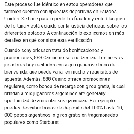
Este proceso fue idéntico en estos operadores que
también cuenten con apuestas deportivas en Estados
Unidos. Se hace para impedir los fraudes y este blanqueo
de fortuna y está exigido por la justicia del juego sobre los
diferentes estados. A continuación lo explicamos en más
detalles en qué consiste esta verificación.
Cuando sony ericsson trata de bonificaciones y
promociones, 888 Casino no se queda atrás. Los nuevos
jugadores boy recibidos con algun generoso bono de
bienvenida, que puede variar en mucho y requisitos de
apuesta. Además, 888 Casino ofrece promociones
regulares, como bonos de recarga con giros gratis, la cual
brindan a mis jugadores argentinos are generally
oportunidad de aumentar sus ganancias. Por ejemplo,
puedes descubrir bonos de depósito del 100% hasta 10,
000 pesos argentinos, o giros gratis en tragamonedas
populares como Starburst.