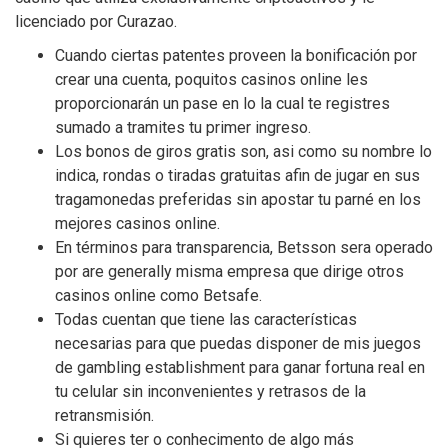
licenciado por Curazao.
Cuando ciertas patentes proveen la bonificación por
crear una cuenta, poquitos casinos online les
proporcionarán un pase en lo la cual te registres
sumado a tramites tu primer ingreso.
Los bonos de giros gratis son, asi como su nombre lo
indica, rondas o tiradas gratuitas afin de jugar en sus
tragamonedas preferidas sin apostar tu parné en los
mejores casinos online.
En términos para transparencia, Betsson sera operado
por are generally misma empresa que dirige otros
casinos online como Betsafe.
Todas cuentan que tiene las características
necesarias para que puedas disponer de mis juegos
de gambling establishment para ganar fortuna real en
tu celular sin inconvenientes y retrasos de la
retransmisión.
Si quieres ter o conhecimento de algo más