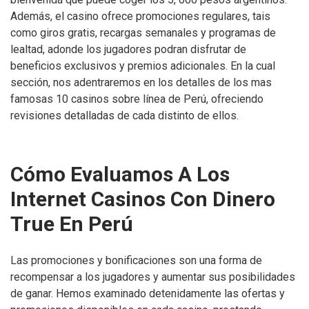
Además, el casino ofrece promociones regulares, tais
como giros gratis, recargas semanales y programas de
lealtad, adonde los jugadores podran disfrutar de
beneficios exclusivos y premios adicionales. En la cual
sección, nos adentraremos en los detalles de los mas
famosas 10 casinos sobre línea de Perú, ofreciendo
revisiones detalladas de cada distinto de ellos.
Cómo Evaluamos A Los
Internet Casinos Con Dinero
True En Perú
Las promociones y bonificaciones son una forma de
recompensar a los jugadores y aumentar sus posibilidades
de ganar. Hemos examinado detenidamente las ofertas y