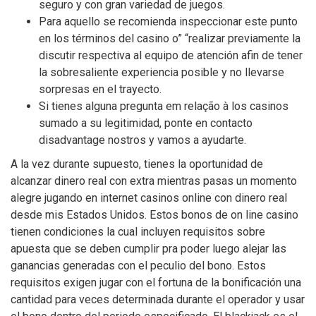
seguro y con gran variedad de juegos.
Para aquello se recomienda inspeccionar este punto
en los términos del casino o” “realizar previamente la
discutir respectiva al equipo de atención afin de tener
la sobresaliente experiencia posible y no llevarse
sorpresas en el trayecto.
Si tienes alguna pregunta em relação à los casinos
sumado a su legitimidad, ponte en contacto
disadvantage nostros y vamos a ayudarte.
A la vez durante supuesto, tienes la oportunidad de
alcanzar dinero real con extra mientras pasas un momento
alegre jugando en internet casinos online con dinero real
desde mis Estados Unidos. Estos bonos de on line casino
tienen condiciones la cual incluyen requisitos sobre
apuesta que se deben cumplir pra poder luego alejar las
ganancias generadas con el peculio del bono. Estos
requisitos exigen jugar con el fortuna de la bonificación una
cantidad para veces determinada durante el operador y usar