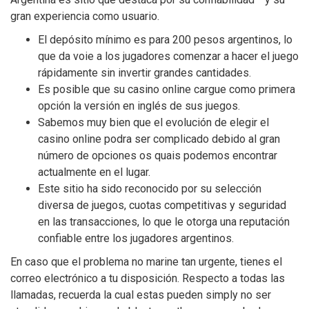
gran experiencia como usuario.
El depósito mínimo es para 200 pesos argentinos, lo
que da voie a los jugadores comenzar a hacer el juego
rápidamente sin invertir grandes cantidades.
Es posible que su casino online cargue como primera
opción la versión en inglés de sus juegos.
Sabemos muy bien que el evolución de elegir el
casino online podra ser complicado debido al gran
número de opciones os quais podemos encontrar
actualmente en el lugar.
Este sitio ha sido reconocido por su selección
diversa de juegos, cuotas competitivas y seguridad
en las transacciones, lo que le otorga una reputación
confiable entre los jugadores argentinos.
En caso que el problema no marine tan urgente, tienes el
correo electrónico a tu disposición. Respecto a todas las
llamadas, recuerda la cual estas pueden simply no ser