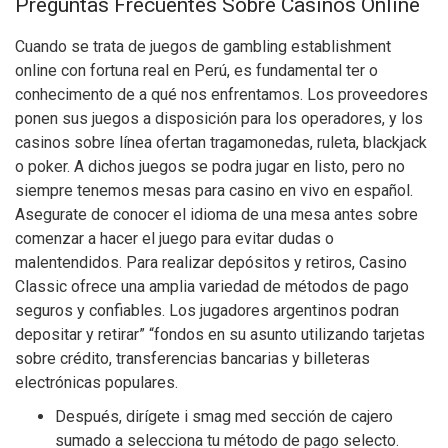
Preguntas Frecuentes Sobre Casinos Online
Cuando se trata de juegos de gambling establishment
online con fortuna real en Perú, es fundamental ter o
conhecimento de a qué nos enfrentamos. Los proveedores
ponen sus juegos a disposición para los operadores, y los
casinos sobre línea ofertan tragamonedas, ruleta, blackjack
o poker. A dichos juegos se podra jugar en listo, pero no
siempre tenemos mesas para casino en vivo en español.
Asegurate de conocer el idioma de una mesa antes sobre
comenzar a hacer el juego para evitar dudas o
malentendidos. Para realizar depósitos y retiros, Casino
Classic ofrece una amplia variedad de métodos de pago
seguros y confiables. Los jugadores argentinos podran
depositar y retirar” “fondos en su asunto utilizando tarjetas
sobre crédito, transferencias bancarias y billeteras
electrónicas populares.
Después, dirígete i smag med sección de cajero
sumado a selecciona tu método de pago selecto.