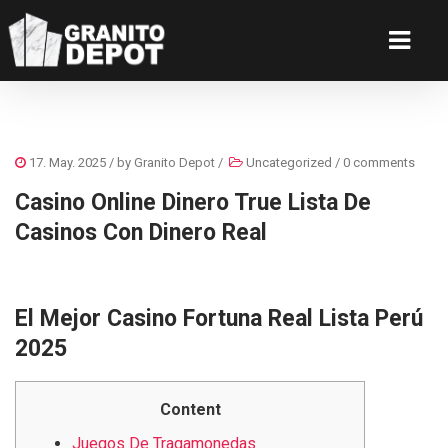
17. May. 2025
/ by
Granito Depot
/
Uncategorized
/
0 comments
Casino Online Dinero True Lista De
Casinos Con Dinero Real
El Mejor Casino Fortuna Real Lista Perú
2025
Content
Juegos De Tragamonedas