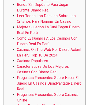
Bonos Sin Depósito Para Jugar
Durante Dinero Real
Leer Todos Los Detalles Sobre Los
Criterios Para Nominar Un Casino
Mejores Juegos La Cual Pagan Dinero
Real En Perú
Cómo Evaluamos A Los Casinos Con
Dinero Real En Perú
Casinos On The Web Por Dinero Actual
En Perú: Top 10 De 2024
Casinos Populares
Características De Los Mejores
Casinos Con Dinero Real
Preguntas Frecuentes Sobre Hacer El
Juego En Casinos Disadvantage Dinero
Real
Preguntas Frecuentes Sobre Casinos
Online