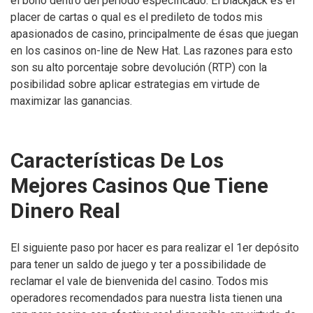
el bono dentro del periodo especificado. El blackjack es el
placer de cartas o qual es el predileto de todos mis
apasionados de casino, principalmente de ésas que juegan
en los casinos on-line de New Hat. Las razones para esto
son su alto porcentaje sobre devolución (RTP) con la
posibilidad sobre aplicar estrategias em virtude de
maximizar las ganancias.
Características De Los
Mejores Casinos Que Tiene
Dinero Real
El siguiente paso por hacer es para realizar el 1er depósito
para tener un saldo de juego y ter a possibilidade de
reclamar el vale de bienvenida del casino. Todos mis
operadores recomendados para nuestra lista tienen una