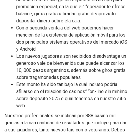
promoción especial, en la que el” “operador te ofrece
balance, giros gratis u tiradas gratis desprovisto
depositar dinero sobre ela caja.
Como segunda ventaja del web podemos hacer
mención de la existencia de aplicación móvil para los
dos principales sistemas operativos del mercado iOS
y Android.
Los nuevos jugadores son recibidos disadvantage un
generoso vale de bienvenida que puede alcanzar los
10, 000 pesos argentinos, además sobre giros gratis
sobre tragamonedas populares.
Este monto ha sido tan bajo la cual incluso podría
afiliarse en el relación de casinos” “on-line sin mínimo
sobre depósito 2025 o qual tenemos en nuestro sitio
web.
Nuestros profecionales se inclinan por 888 casino mil
gracias a la nan cantidad de resultados que incluye para dar
a sus jugadores, tanto nuevos tais como veteranos. Debes