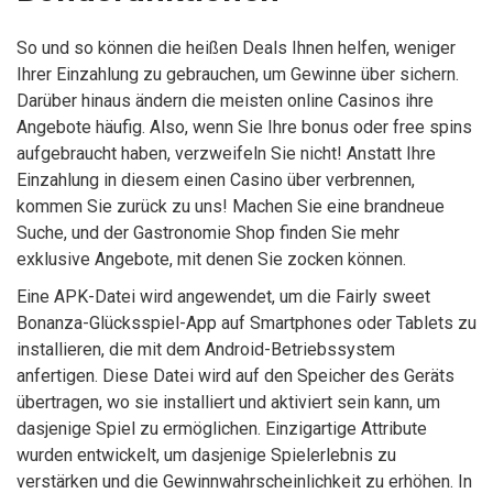
So und so können die heißen Deals Ihnen helfen, weniger
Ihrer Einzahlung zu gebrauchen, um Gewinne über sichern.
Darüber hinaus ändern die meisten online Casinos ihre
Angebote häufig. Also, wenn Sie Ihre bonus oder free spins
aufgebraucht haben, verzweifeln Sie nicht! Anstatt Ihre
Einzahlung in diesem einen Casino über verbrennen,
kommen Sie zurück zu uns! Machen Sie eine brandneue
Suche, und der Gastronomie Shop finden Sie mehr
exklusive Angebote, mit denen Sie zocken können.
Eine APK-Datei wird angewendet, um die Fairly sweet
Bonanza-Glücksspiel-App auf Smartphones oder Tablets zu
installieren, die mit dem Android-Betriebssystem
anfertigen. Diese Datei wird auf den Speicher des Geräts
übertragen, wo sie installiert und aktiviert sein kann, um
dasjenige Spiel zu ermöglichen. Einzigartige Attribute
wurden entwickelt, um dasjenige Spielerlebnis zu
verstärken und die Gewinnwahrscheinlichkeit zu erhöhen. In