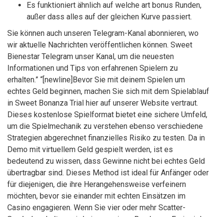
Es funktioniert ähnlich auf welche art bonus Runden,
außer dass alles auf der gleichen Kurve passiert.
Sie können auch unseren Telegram-Kanal abonnieren, wo
wir aktuelle Nachrichten veröffentlichen können. Sweet
Bienestar Telegram unser Kanal, um die neuesten
Informationen und Tips von erfahrenen Spielern zu
erhalten.” “[newline]Bevor Sie mit deinem Spielen um
echtes Geld beginnen, machen Sie sich mit dem Spielablauf
in Sweet Bonanza Trial hier auf unserer Website vertraut.
Dieses kostenlose Spielformat bietet eine sichere Umfeld,
um die Spielmechanik zu verstehen ebenso verschiedene
Strategien abgerechnet finanzielles Risiko zu testen. Da in
Demo mit virtuellem Geld gespielt werden, ist es
bedeutend zu wissen, dass Gewinne nicht bei echtes Geld
übertragbar sind. Dieses Method ist ideal für Anfänger oder
für diejenigen, die ihre Herangehensweise verfeinern
möchten, bevor sie einander mit echten Einsätzen im
Casino engagieren. Wenn Sie vier oder mehr Scatter-