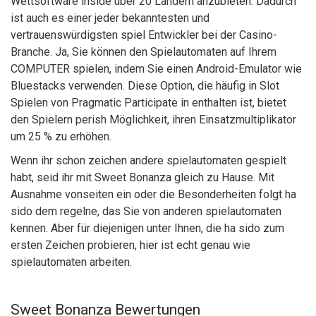
Wettsoftware inside über 20 Ländern anzubieten. Dadurch
ist auch es einer jeder bekanntesten und
vertrauenswürdigsten spiel Entwickler bei der Casino-
Branche. Ja, Sie können den Spielautomaten auf Ihrem
COMPUTER spielen, indem Sie einen Android-Emulator wie
Bluestacks verwenden. Diese Option, die häufig in Slot
Spielen von Pragmatic Participate in enthalten ist, bietet
den Spielern perish Möglichkeit, ihren Einsatzmultiplikator
um 25 % zu erhöhen.
Wenn ihr schon zeichen andere spielautomaten gespielt
habt, seid ihr mit Sweet Bonanza gleich zu Hause. Mit
Ausnahme vonseiten ein oder die Besonderheiten folgt ha
sido dem regelne, das Sie von anderen spielautomaten
kennen. Aber für diejenigen unter Ihnen, die ha sido zum
ersten Zeichen probieren, hier ist echt genau wie
spielautomaten arbeiten.
Sweet Bonanza Bewertungen