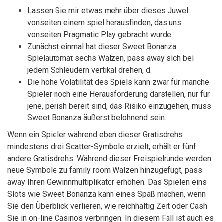
Lassen Sie mir etwas mehr über dieses Juwel
vonseiten einem spiel herausfinden, das uns
vonseiten Pragmatic Play gebracht wurde.
Zunächst einmal hat dieser Sweet Bonanza
Spielautomat sechs Walzen, pass away sich bei
jedem Schleudern vertikal drehen, d.
Die hohe Volatilität des Spiels kann zwar für manche
Spieler noch eine Herausforderung darstellen, nur für
jene, perish bereit sind, das Risiko einzugehen, muss
Sweet Bonanza äußerst belohnend sein.
Wenn ein Spieler während eben dieser Gratisdrehs
mindestens drei Scatter-Symbole erzielt, erhält er fünf
andere Gratisdrehs. Während dieser Freispielrunde werden
neue Symbole zu family room Walzen hinzugefügt, pass
away Ihren Gewinnmultiplikator erhöhen. Das Spielen eins
Slots wie Sweet Bonanza kann eines Spaß machen, wenn
Sie den Überblick verlieren, wie reichhaltig Zeit oder Cash
Sie in on-line Casinos verbringen. In diesem Fall ist auch es