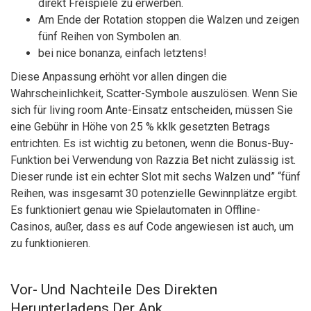
direkt Freispiele zu erwerben.
Am Ende der Rotation stoppen die Walzen und zeigen
fünf Reihen von Symbolen an.
bei nice bonanza, einfach letztens!
Diese Anpassung erhöht vor allen dingen die
Wahrscheinlichkeit, Scatter-Symbole auszulösen. Wenn Sie
sich für living room Ante-Einsatz entscheiden, müssen Sie
eine Gebühr in Höhe von 25 % kklk gesetzten Betrags
entrichten. Es ist wichtig zu betonen, wenn die Bonus-Buy-
Funktion bei Verwendung von Razzia Bet nicht zulässig ist.
Dieser runde ist ein echter Slot mit sechs Walzen und” “fünf
Reihen, was insgesamt 30 potenzielle Gewinnplätze ergibt.
Es funktioniert genau wie Spielautomaten in Offline-
Casinos, außer, dass es auf Code angewiesen ist auch, um
zu funktionieren.
Vor- Und Nachteile Des Direkten
Herunterladens Der Apk