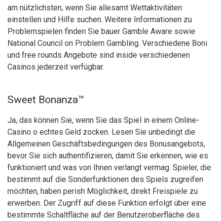
am nützlichsten, wenn Sie allesamt Wettaktivitäten
einstellen und Hilfe suchen. Weitere Informationen zu
Problemspielen finden Sie bauer Gamble Aware sowie
National Council on Problem Gambling. Verschiedene Boni
und free rounds Angebote sind inside verschiedenen
Casinos jederzeit verfügbar.
Sweet Bonanza™
Ja, das können Sie, wenn Sie das Spiel in einem Online-
Casino o echtes Geld zocken. Lesen Sie unbedingt die
Allgemeinen Geschäftsbedingungen des Bonusangebots,
bevor Sie sich authentifizieren, damit Sie erkennen, wie es
funktioniert und was von Ihnen verlangt vermag. Spieler, die
bestimmt auf die Sonderfunktionen des Spiels zugreifen
möchten, haben perish Möglichkeit, direkt Freispiele zu
erwerben. Der Zugriff auf diese Funktion erfolgt über eine
bestimmte Schaltfläche auf der Benutzeroberfläche des