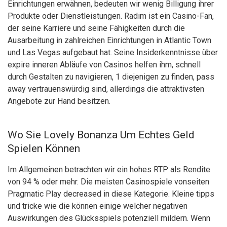
Einrichtungen erwähnen, bedeuten wir wenig Billigung ihrer
Produkte oder Dienstleistungen. Radim ist ein Casino-Fan,
der seine Karriere und seine Fähigkeiten durch die
Ausarbeitung in zahlreichen Einrichtungen in Atlantic Town
und Las Vegas aufgebaut hat. Seine Insiderkenntnisse über
expire inneren Abläufe von Casinos helfen ihm, schnell
durch Gestalten zu navigieren, 1 diejenigen zu finden, pass
away vertrauenswürdig sind, allerdings die attraktivsten
Angebote zur Hand besitzen.
Wo Sie Lovely Bonanza Um Echtes Geld
Spielen Können
Im Allgemeinen betrachten wir ein hohes RTP als Rendite
von 94 % oder mehr. Die meisten Casinospiele vonseiten
Pragmatic Play decreased in diese Kategorie. Kleine tipps
und tricke wie die können einige welcher negativen
Auswirkungen des Glücksspiels potenziell mildern. Wenn