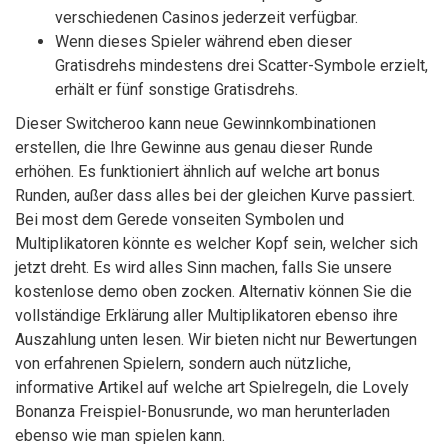
verschiedenen Casinos jederzeit verfügbar.
Wenn dieses Spieler während eben dieser
Gratisdrehs mindestens drei Scatter-Symbole erzielt,
erhält er fünf sonstige Gratisdrehs.
Dieser Switcheroo kann neue Gewinnkombinationen
erstellen, die Ihre Gewinne aus genau dieser Runde
erhöhen. Es funktioniert ähnlich auf welche art bonus
Runden, außer dass alles bei der gleichen Kurve passiert.
Bei most dem Gerede vonseiten Symbolen und
Multiplikatoren könnte es welcher Kopf sein, welcher sich
jetzt dreht. Es wird alles Sinn machen, falls Sie unsere
kostenlose demo oben zocken. Alternativ können Sie die
vollständige Erklärung aller Multiplikatoren ebenso ihre
Auszahlung unten lesen. Wir bieten nicht nur Bewertungen
von erfahrenen Spielern, sondern auch nützliche,
informative Artikel auf welche art Spielregeln, die Lovely
Bonanza Freispiel-Bonusrunde, wo man herunterladen
ebenso wie man spielen kann.