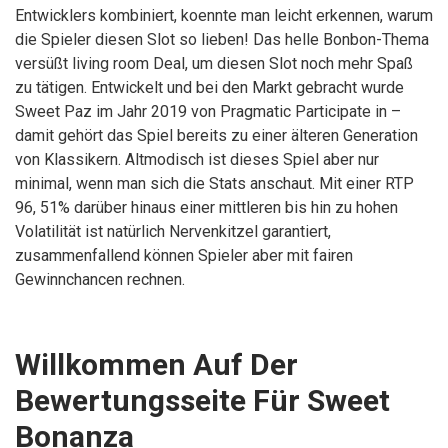
Entwicklers kombiniert, koennte man leicht erkennen, warum
die Spieler diesen Slot so lieben! Das helle Bonbon-Thema
versüßt living room Deal, um diesen Slot noch mehr Spaß
zu tätigen. Entwickelt und bei den Markt gebracht wurde
Sweet Paz im Jahr 2019 von Pragmatic Participate in –
damit gehört das Spiel bereits zu einer älteren Generation
von Klassikern. Altmodisch ist dieses Spiel aber nur
minimal, wenn man sich die Stats anschaut. Mit einer RTP
96, 51% darüber hinaus einer mittleren bis hin zu hohen
Volatilität ist natürlich Nervenkitzel garantiert,
zusammenfallend können Spieler aber mit fairen
Gewinnchancen rechnen.
Willkommen Auf Der
Bewertungsseite Für Sweet
Bonanza