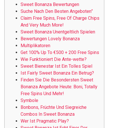
Sweet Bonanza Bewertungen
Suche Nach Den Besten Angeboten”
Claim Free Spins, Free Of Charge Chips
And Very Much More!
Sweet Bonanza Unentgeltlich Spielen
Bewertungen Lovely Bonanza
Multiplikatoren
Get 100% Up To €500 + 200 Free Spins
Wie Funktioniert Die Ante-wette?
Sweet Bienestar Ist Ein Tolles Spiel
Ist Fairly Sweet Bonanza Ein Betrug?
Finden Sie Die Besondersten Sweet
Bonanza Angebote Heute: Boni, Totally
Free Spins Und Mehr!
Symbole
Bonbons, Früchte Und Siegreiche
Combos In Sweet Bonanza
Wer Ist Pragmatic Play?
Sweet Bonanza Ist Echt Einer Der