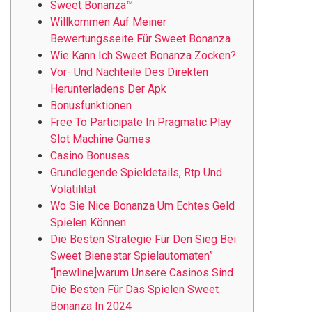
Sweet Bonanza™
Willkommen Auf Meiner
Bewertungsseite Für Sweet Bonanza
Wie Kann Ich Sweet Bonanza Zocken?
Vor- Und Nachteile Des Direkten
Herunterladens Der Apk
Bonusfunktionen
Free To Participate In Pragmatic Play
Slot Machine Games
Casino Bonuses
Grundlegende Spieldetails, Rtp Und
Volatilität
Wo Sie Nice Bonanza Um Echtes Geld
Spielen Können
Die Besten Strategie Für Den Sieg Bei
Sweet Bienestar Spielautomaten”
“[newline]warum Unsere Casinos Sind
Die Besten Für Das Spielen Sweet
Bonanza In 2024