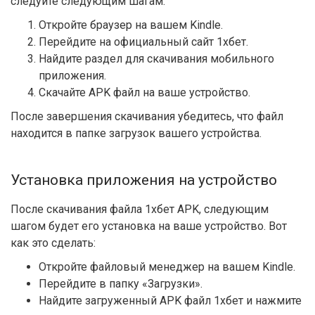
следуйте следующим шагам:
Откройте браузер на вашем Kindle.
Перейдите на официальный сайт 1хбет.
Найдите раздел для скачивания мобильного
приложения.
Скачайте APK файл на ваше устройство.
После завершения скачивания убедитесь, что файл
находится в папке загрузок вашего устройства.
Установка приложения на устройство
После скачивания файла 1хбет APK, следующим
шагом будет его установка на ваше устройство. Вот
как это сделать:
Откройте файловый менеджер на вашем Kindle.
Перейдите в папку «Загрузки».
Найдите загруженный APK файл 1хбет и нажмите