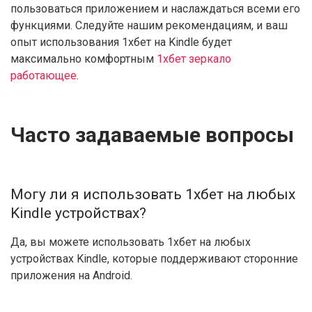
пользоваться приложением и наслаждаться всеми его
функциями. Следуйте нашим рекомендациям, и ваш
опыт использования 1хбет на Kindle будет
максимально комфортным
1хбет зеркало
работающее
.
Часто задаваемые вопросы
Могу ли я использовать 1хбет на любых
Kindle устройствах?
Да, вы можете использовать 1хбет на любых
устройствах Kindle, которые поддерживают сторонние
приложения на Android.