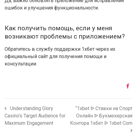
Да, важно обновлять приложение для исправления
ошибок и улучшения функциональности.
Как получить помощь, если у меня
возникают проблемы с приложением?
Обратитесь в службу поддержки 1хбет через их
официальный сайт для получения помощи и
консультации.
Understanding Glory
“1xbet ᐉ Ставки на Спорт
Casino’s Target Audience for
Онлайн ᐉ Букмекерская
Maximum Engagement
Контора 1хбет ᐉ 1xbet Com