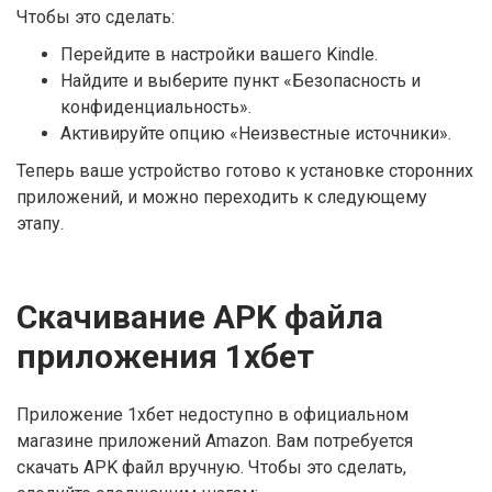
Чтобы это сделать:
Перейдите в настройки вашего Kindle.
Найдите и выберите пункт «Безопасность и
конфиденциальность».
Активируйте опцию «Неизвестные источники».
Теперь ваше устройство готово к установке сторонних
приложений, и можно переходить к следующему
этапу.
Скачивание APK файла
приложения 1хбет
Приложение 1хбет недоступно в официальном
магазине приложений Amazon. Вам потребуется
скачать APK файл вручную. Чтобы это сделать,