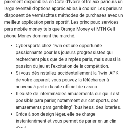
paiement disponibles en Côte d’Ivoire offre aux parieurs un
large éventail d’options appréciables à choisir. Les parieurs
disposent de vermischtes méthodes de purchases avec un
meilleur application paris sportif. Les principaux services
para mobile money tels que Orange Money et MTN Cell
phone Money dominent the marché.
Cybersports chez 1win est une opportunité
passionnante pour les joueurs progressistes qui
recherchent plus que de simples paris, mais aussi la
passion du jeu et l’excitation de la compétition.
Si vous désinstallez accidentellement la 1win APK
de votre appareil, vous pouvez la télécharger à
nouveau à partir du site officiel de casino.
Il existe de interminables amusements sur qui il est
possible para parier, notamment sur cet sports, des
amusements para gambling” “business, des loteries.
Grâce à son design léger, elle se charge
instantanément et vous permet de parier en un clin
d’œil.