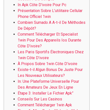
In Apk Côte D’ivoire Pour Pc
Présentation Sobre L’utilitaire Cellular
Phone Officiel 1win
Combien Sumado A A-t-il De Méthodes
De Dépôt?
Comment Télécharger Et Specialist
1win Pour Des Appareils Ios Durante
Côte D’ivoire?
Les Paris Sportifs Électroniques Chez
1win Côte D’ivoire
À Propos Sobre 1win Côte D’ivoire
Existe-t-il Algun Bonus De Juste Pour
Les Nouveaux Utilisateurs?
In: Une Plateforme Universelle Pour
Des Amateurs De Jeux En Ligne
Étape 3: Installer Le Fichier Apk”
Conseils Sur Les Casinos
Comment Télécharger 1win Apk