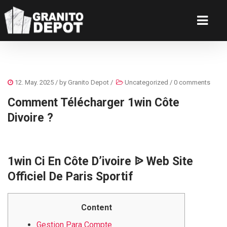
12. May. 2025
/ by
Granito Depot
/
Uncategorized
/
0 comments
Comment Télécharger 1win Côte
Divoire ?
1win Ci En Côte D’ivoire ᐉ Web Site
Officiel De Paris Sportif
Content
Gestion Para Compte