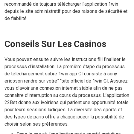
recommandé de toujours télécharger l’application 1win
depuis le site administratif pour des raisons de sécurité et
de fiabilité.
Conseils Sur Les Casinos
Vous pouvez ensuite suivre les instructions fill finaliser le
processus d’installation. La première étape du processus
de téléchargement sobre 1win app CI consiste à sony
ericsson rendre sur votre” “site officiel de 1win CI. Assurez-
vous d’avoir une connexion internet stable afin de ne pas
connaître d’interruption au cours du processus. L’application
22Bet donne aux ivoiriens qui parient une opportunité totale
pour leurs sessions ludiques. La diversité des sports et
des types de paris offre à chaque joueur la possibilité de
choisir selon ses préférences.