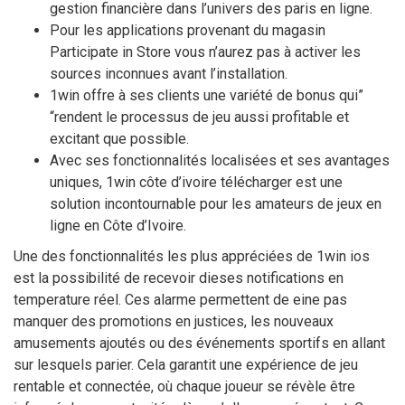
gestion financière dans l’univers des paris en ligne.
Pour les applications provenant du magasin
Participate in Store vous n’aurez pas à activer les
sources inconnues avant l’installation.
1win offre à ses clients une variété de bonus qui”
“rendent le processus de jeu aussi profitable et
excitant que possible.
Avec ses fonctionnalités localisées et ses avantages
uniques, 1win côte d’ivoire télécharger est une
solution incontournable pour les amateurs de jeux en
ligne en Côte d’Ivoire.
Une des fonctionnalités les plus appréciées de 1win ios
est la possibilité de recevoir dieses notifications en
temperature réel. Ces alarme permettent de eine pas
manquer des promotions en justices, les nouveaux
amusements ajoutés ou des événements sportifs en allant
sur lesquels parier. Cela garantit une expérience de jeu
rentable et connectée, où chaque joueur se révèle être