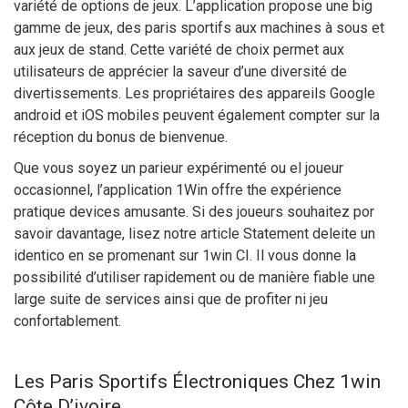
variété de options de jeux. L’application propose une big
gamme de jeux, des paris sportifs aux machines à sous et
aux jeux de stand. Cette variété de choix permet aux
utilisateurs de apprécier la saveur d’une diversité de
divertissements. Les propriétaires des appareils Google
android et iOS mobiles peuvent également compter sur la
réception du bonus de bienvenue.
Que vous soyez un parieur expérimenté ou el joueur
occasionnel, l’application 1Win offre the expérience
pratique devices amusante. Si des joueurs souhaitez por
savoir davantage, lisez notre article Statement deleite un
identico en se promenant sur 1win CI. Il vous donne la
possibilité d’utiliser rapidement ou de manière fiable une
large suite de services ainsi que de profiter ni jeu
confortablement.
Les Paris Sportifs Électroniques Chez 1win
Côte D’ivoire