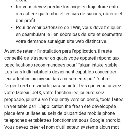
Ici, vous devez prédire los angeles trajectoire entre
ma sphère qui tombe et, en cas de succès, obtenir el
bon profit.
Pour devenir partenaire de 1Win, vous devez cliquer
en déambulant le lien sobre bas de site et soumettre
votre demande sur algun site web distinctive.
Avant de retenir l’installation para l’application, il reste
conseillé de s’assurer os quais votre appareil répond aux
spécifications recommandées pour” “algun intake stable.
Les fans kklk habituels deviennent capables concentrer
leur attention au niveau das amusements put” “sobre
l’argent réel em virtude para société. Dès que vous ouvrez
votre tableau JetX, votre fonction les joueurs sera
proposée, jouez à are frequently version démo, tools faites
un véritable pari. L’application the fresh été développée
place être utilisée au sein de plupart des mobile phone
telephones et tablettes fonctionnant sous Google android.
Vous devez créer el nom d’utilisateur systems algun mot