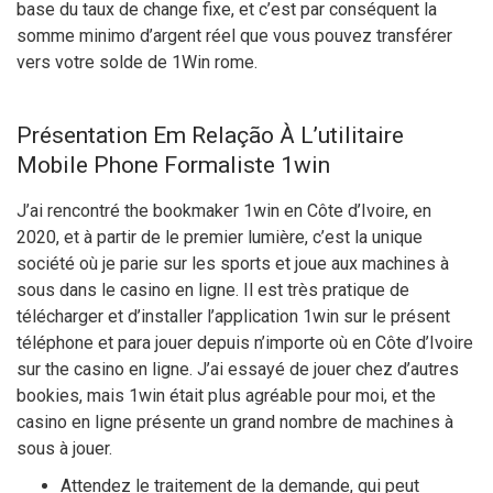
base du taux de change fixe, et c’est par conséquent la
somme minimo d’argent réel que vous pouvez transférer
vers votre solde de 1Win rome.
Présentation Em Relação À L’utilitaire
Mobile Phone Formaliste 1win
J’ai rencontré the bookmaker 1win en Côte d’Ivoire, en
2020, et à partir de le premier lumière, c’est la unique
société où je parie sur les sports et joue aux machines à
sous dans le casino en ligne. Il est très pratique de
télécharger et d’installer l’application 1win sur le présent
téléphone et para jouer depuis n’importe où en Côte d’Ivoire
sur the casino en ligne. J’ai essayé de jouer chez d’autres
bookies, mais 1win était plus agréable pour moi, et the
casino en ligne présente un grand nombre de machines à
sous à jouer.
Attendez le traitement de la demande, qui peut