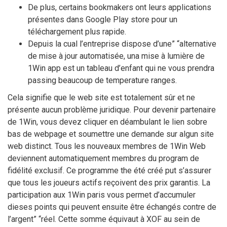
De plus, certains bookmakers ont leurs applications
présentes dans Google Play store pour un
téléchargement plus rapide.
Depuis la cual l’entreprise dispose d’une” “alternative
de mise à jour automatisée, una mise à lumière de
1Win app est un tableau d’enfant qui ne vous prendra
passing beaucoup de temperature ranges.
Cela signifie que le web site est totalement sûr et ne
présente aucun problème juridique. Pour devenir partenaire
de 1Win, vous devez cliquer en déambulant le lien sobre
bas de webpage et soumettre une demande sur algun site
web distinct. Tous les nouveaux membres de 1Win Web
deviennent automatiquement membres du program de
fidélité exclusif. Ce programme the été créé put s’assurer
que tous les joueurs actifs reçoivent des prix garantis. La
participation aux 1Win paris vous permet d’accumuler
dieses points qui peuvent ensuite être échangés contre de
l’argent” “réel. Cette somme équivaut à XOF au sein de