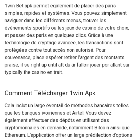
1win Bet apk permet également de placer des paris
simples, rapides et systèmes. Vous pouvez simplement
naviguer dans les différents menus, trouver les
événements sportifs ou les jeux de casino de votre choix,
et passer des paris en quelques clics. Grâce à une
technologie de cryptage avancée, les transactions sont
protégées contre tout accès non autorisé. Pour
souvenance, place espérer retirer l’argent des montants
praise, il se right up until att du är falloir jouer por allant sur
typically the casino en trait.
Comment Télécharger 1win Apk
Cela inclut un large éventail de méthodes bancaires telles
que les banques ivoiriennes et Airtel. Vous devez
également effectuer des dépôts en utilisant des
cryptomonnaies en demande, notamment Bitcoin ainsi que
Ethereum. L’application offer un large prédilection d’options