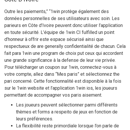
Outre les paiements,” “1win protège également des
données personnelles de ses utilisateurs avec soin. Les
parieurs en Côte d’Ivoire peuvent donc utiliser l’application
en toute sécurité. L’équipe de 1win CI fulfilled un point
d’honneur à offrir este espace sécurisé ainsi que
respectueux de are generally confidentialité de chacun. Cela
fait para 1win une program de choix put ceux qui accordent
une grande significance à la defense de leur vie privée.
Pour télécharger un coupon sur 1win, connectez-vous à
votre compte, allez dans “Mes paris” et sélectionnez the
pari concerné. Cette fonctionnalité est disponible à la fois
sur le 1win website et l’application 1win ios, les joueurs
permettant de accompagner vos paris aisement.
Les joueurs peuvent sélectionner parmi différents
thèmes et forms a respeito de jeux en fonction de
leurs préférences.
La flexibilité reste primordiale lorsque l’on parle de