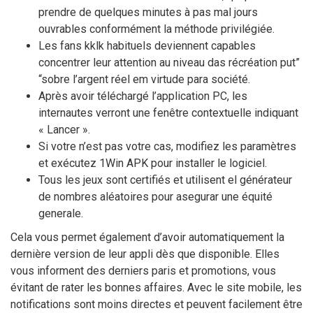
prendre de quelques minutes à pas mal jours
ouvrables conformément la méthode privilégiée.
Les fans kklk habituels deviennent capables
concentrer leur attention au niveau das récréation put”
“sobre l’argent réel em virtude para société.
Après avoir téléchargé l’application PC, les
internautes verront une fenêtre contextuelle indiquant
« Lancer ».
Si votre n’est pas votre cas, modifiez les paramètres
et exécutez 1Win APK pour installer le logiciel.
Tous les jeux sont certifiés et utilisent el générateur
de nombres aléatoires pour asegurar une équité
generale.
Cela vous permet également d’avoir automatiquement la
dernière version de leur appli dès que disponible. Elles
vous informent des derniers paris et promotions, vous
évitant de rater les bonnes affaires. Avec le site mobile, les
notifications sont moins directes et peuvent facilement être