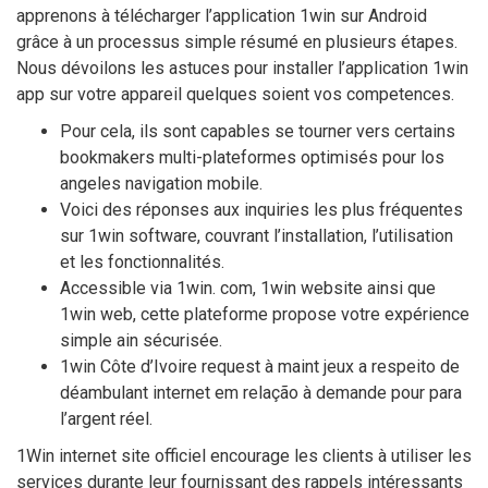
apprenons à télécharger l’application 1win sur Android
grâce à un processus simple résumé en plusieurs étapes.
Nous dévoilons les astuces pour installer l’application 1win
app sur votre appareil quelques soient vos competences.
Pour cela, ils sont capables se tourner vers certains
bookmakers multi-plateformes optimisés pour los
angeles navigation mobile.
Voici des réponses aux inquiries les plus fréquentes
sur 1win software, couvrant l’installation, l’utilisation
et les fonctionnalités.
Accessible via 1win. com, 1win website ainsi que
1win web, cette plateforme propose votre expérience
simple ain sécurisée.
1win Côte d’Ivoire request à maint jeux a respeito de
déambulant internet em relação à demande pour para
l’argent réel.
1Win internet site officiel encourage les clients à utiliser les
services durante leur fournissant des rappels intéressants