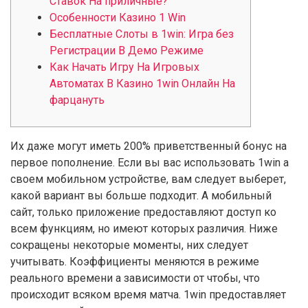
Ставок На приличные?
Особенности Казино 1 Win
Бесплатные Слоты в 1win: Игра без
Регистрации В Демо Режиме
Как Начать Игру На Игровых
Автоматах В Казино 1win Онлайн На
фарцануть
Их даже могут иметь 200% приветственный бонус на
первое пополнение. Если вы вас использовать 1win а
своем мобильном устройстве, вам следует выберет,
какой вариант вы больше подходит. А мобильный
сайт, только приложение предоставляют доступ ко
всем функциям, но имеют которых различия. Ниже
сокращены некоторые моменты, них следует
учитывать. Коэффициенты меняются в режиме
реального времени а зависимости от чтобы, что
происходит всяком время матча. 1win предоставляет