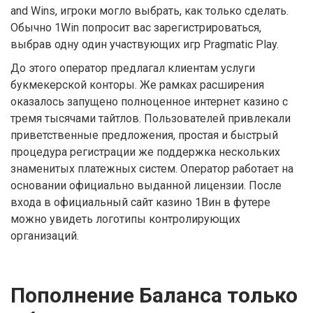
and Wins, игроки могло выбрать, как только сделать.
Обычно 1Win попросит вас зарегистрироваться,
выбрав одну один участвующих игр Pragmatic Play.
До этого оператор предлагал клиентам услуги
букмекерской конторы. Же рамках расширения
оказалось запущено полноценное интернет казино с
тремя тысячами тайтлов. Пользователей привлекали
приветственные предложения, простая и быстрый
процедура регистрации же поддержка нескольких
знаменитых платежных систем. Оператор работает на
основании официально выданной лицензии. После
входа в официальный сайт казино 1Вин в футере
можно увидеть логотипы контролирующих
организаций.
Пополнение Баланса только