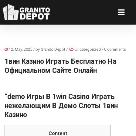
12. May. 2025
/ by
Granito Depot
/
Uncategorized
/
0 comments
1вин Казино Играть Бесплатно На
Официальном Сайте Онлайн
“demo Игры В 1win Casino Играть
нежелающим В Демо Слоты 1вин
Казино
Content