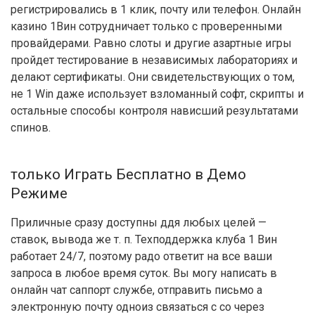
регистрировались в 1 клик, почту или телефон. Онлайн
казино 1Вин сотрудничает только с проверенными
провайдерами. Равно слоты и другие азартные игры
пройдет тестирование в независимых лабораториях и
делают сертификаты. Они свидетельствующих о том,
не 1 Win даже использует взломанный софт, скрипты и
остальные способы контроля нависший результатами
спинов.
только Играть Бесплатно в Демо
Режиме
Приличные сразу доступны ддя любых целей —
ставок, вывода же т. п. Техподдержка клуба 1 Вин
работает 24/7, поэтому радо ответит на все ваши
запроса в любое время суток. Вы могу написать в
онлайн чат саппорт службе, отправить письмо а
электронную почту одноиз связаться с со через