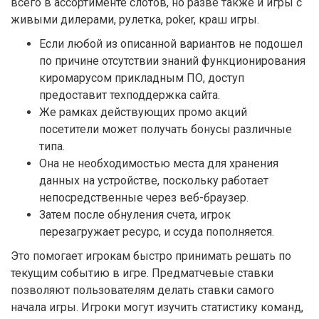
всего в ассортименте слотов, но разве также и игры с
живыми дилерами, рулетка, poker, краш игры.
Если любой из описанной вариантов не подошел
по причине отсутствии знаний функционирования
киромарусом прикладным ПО, доступ
предоставит техподдержка сайта.
Же рамках действующих промо акций
посетители может получать бонусы различные
типа.
Она не необходимостью места для хранения
данных на устройстве, поскольку работает
непосредственные через веб-браузер.
Затем после обнуления счета, игрок
перезагружает ресурс, и ссуда пополняется.
Это помогает игрокам быстро принимать решать по
текущим событию в игре. Предматчевые ставки
позволяют пользователям делать ставки самого
начала игры. Игроки могут изучить статистику команд,