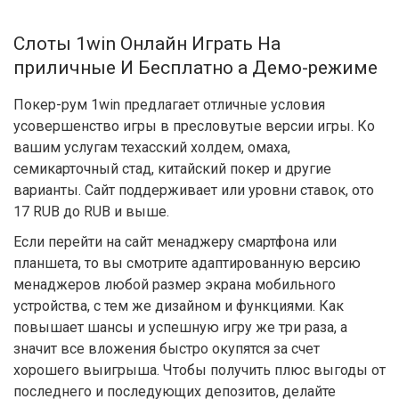
Слоты 1win Онлайн Играть На
приличные И Бесплатно а Демо-режиме
Покер-рум 1win предлагает отличные условия
усовершенство игры в пресловутые версии игры. Ко
вашим услугам техасский холдем, омаха,
семикарточный стад, китайский покер и другие
варианты. Сайт поддерживает или уровни ставок, ото
17 RUB до RUB и выше.
Если перейти на сайт менаджеру смартфона или
планшета, то вы смотрите адаптированную версию
менаджеров любой размер экрана мобильного
устройства, с тем же дизайном и функциями. Как
повышает шансы и успешную игру же три раза, а
значит все вложения быстро окупятся за счет
хорошего выигрыша. Чтобы получить плюс выгоды от
последнего и последующих депозитов, делайте