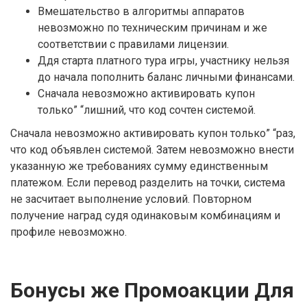
Вмешательство в алгоритмы аппаратов
невозможно по техническим причинам и же
соответствии с правилами лицензии.
Ддя старта платного тура игры, участнику нельзя
до начала пополнить баланс личными финансами.
Сначала невозможно активировать купон
только” “лишний, что код сочтен системой.
Сначала невозможно активировать купон только” “раз,
что код объявлен системой. Затем невозможно внести
указанную же требованиях сумму единственным
платежом. Если перевод разделить на точки, система
не засчитает выполнение условий. Повторном
получение наград судя одинаковым комбинациям и
профиле невозможно.
Бонусы же Промоакции Для