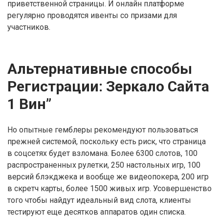
приветственной страницы. И онлайн платформе
регулярно проводятся ивенты со призами для
участников.
Альтернативные способы
Регистрации: Зеркало Сайта
1 Вин”
Но опытные гемблеры рекомендуют пользоваться
прежней системой, поскольку есть риск, что страница
в соцсетях будет взломана. Более 6300 слотов, 100
распространенных рулетки, 250 настольных игр, 100
версий блэкджека и вообще же видеопокера, 200 игр
в скретч карты, более 1500 живых игр. Усовершенство
того чтобы найдут идеальный вид слота, клиенты
тестируют еще десятков аппаратов один списка.