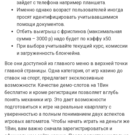
зайдет с телефона например планшета.
Именно однако возраст пользователей иногда
просят идентифицировать учитывавшимися
помощи документов.
Отбить выигрыш с фриспинов (максимальная
сумма – 3000 р) надо будет по кэффу х50.
При выбора учитывайте текущий курс, комиссии
и загруженность блокчейна.
Все они доступной из главного меню в верхней точки
главной страницы. Одна категория, от игр казино до
ставок на спорт, предлагает эксклюзивные
возможности. Качестве демо-слотов на 1Вин
бесплатно и кроме регистрации позволяет вглубь
понять механики игр. Это дает возможности
подготовиться к игре на реальные кварплату с
уверенностью а полным пониманием двух аспектов
игровых автоматов. Чтобы начать играть на деньги же
1Вин, вам важно сначала зарегистрироваться и