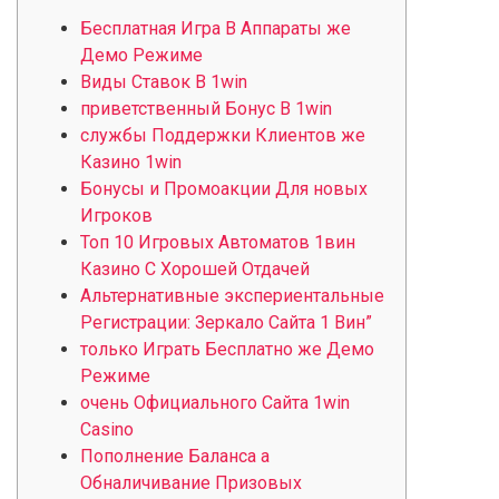
Бесплатная Игра В Аппараты же
Демо Режиме
Виды Ставок В 1win
приветственный Бонус В 1win
службы Поддержки Клиентов же
Казино 1win
Бонусы и Промоакции Для новых
Игроков
Топ 10 Игровых Автоматов 1вин
Казино С Хорошей Отдачей
Альтернативные экспериентальные
Регистрации: Зеркало Сайта 1 Вин”
только Играть Бесплатно же Демо
Режиме
очень Официального Сайта 1win
Casino
Пополнение Баланса а
Обналичивание Призовых