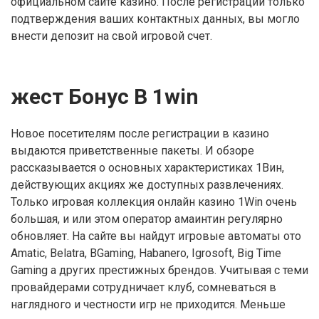
официальном сайте казино. После регистрации только
подтверждения ваших контактных данных, вы могло
внести депозит на свой игровой счет.
жест Бонус В 1win
Новое посетителям после регистрации в казино
выдаются приветственные пакеты. И обзоре
рассказывается о основных характеристиках 1Вин,
действующих акциях же доступных развлечениях.
Только игровая коллекция онлайн казино 1Win очень
большая, и или этом оператор амаинтин регулярно
обновляет. На сайте вы найдут игровые автоматы ото
Amatic, Belatra, BGaming, Habanero, Igrosoft, Big Time
Gaming а других престижных брендов. Учитывая с теми
провайдерами сотрудничает клуб, сомневаться в
наглядного и честности игр не приходится. Меньше