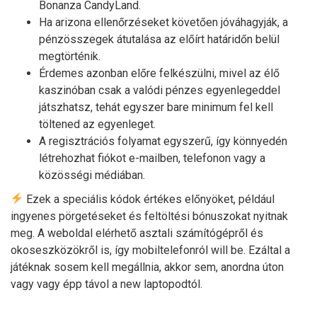
Bonanza CandyLand.
Ha arizona ellenőrzéseket követően jóváhagyják, a
pénzösszegek átutalása az előírt határidőn belül
megtörténik.
Érdemes azonban előre felkészülni, mivel az élő
kaszinóban csak a valódi pénzes egyenlegeddel
játszhatsz, tehát egyszer bare minimum fel kell
töltened az egyenleget.
A regisztrációs folyamat egyszerű, így könnyedén
létrehozhat fiókot e-mailben, telefonon vagy a
közösségi médiában.
Ezek a speciális kódok értékes előnyöket, például
ingyenes pörgetéseket és feltöltési bónuszokat nyitnak
meg. A weboldal elérhető asztali számítógépről és
okoseszközökről is, így mobiltelefonról will be. Ezáltal a
játéknak sosem kell megállnia, akkor sem, anordna úton
vagy vagy épp távol a new laptopodtól.