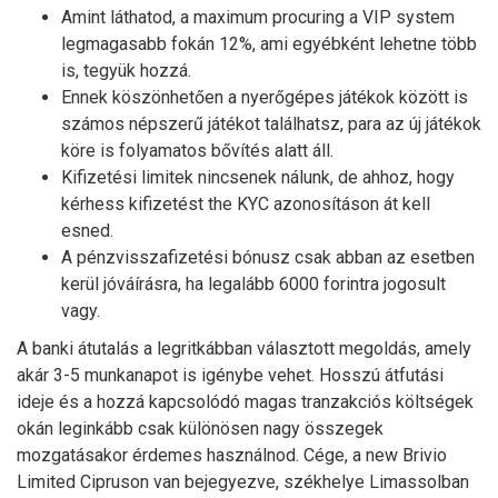
Amint láthatod, a maximum procuring a VIP system
legmagasabb fokán 12%, ami egyébként lehetne több
is, tegyük hozzá.
Ennek köszönhetően a nyerőgépes játékok között is
számos népszerű játékot találhatsz, para az új játékok
köre is folyamatos bővítés alatt áll.
Kifizetési limitek nincsenek nálunk, de ahhoz, hogy
kérhess kifizetést the KYC azonosításon át kell
esned.
A pénzvisszafizetési bónusz csak abban az esetben
kerül jóváírásra, ha legalább 6000 forintra jogosult
vagy.
A banki átutalás a legritkábban választott megoldás, amely
akár 3-5 munkanapot is igénybe vehet. Hosszú átfutási
ideje és a hozzá kapcsolódó magas tranzakciós költségek
okán leginkább csak különösen nagy összegek
mozgatásakor érdemes használnod. Cége, a new Brivio
Limited Cipruson van bejegyezve, székhelye Limassolban