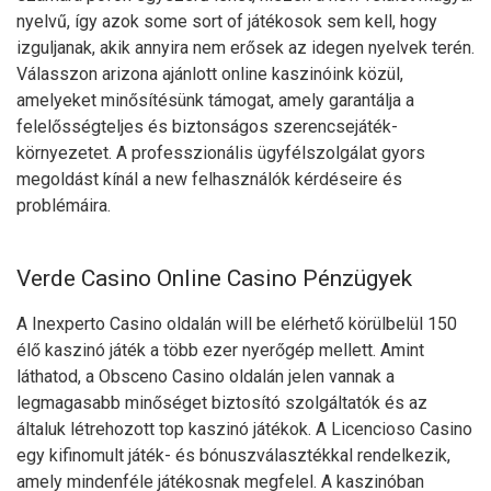
nyelvű, így azok some sort of játékosok sem kell, hogy
izguljanak, akik annyira nem erősek az idegen nyelvek terén.
Válasszon arizona ajánlott online kaszinóink közül,
amelyeket minősítésünk támogat, amely garantálja a
felelősségteljes és biztonságos szerencsejáték-
környezetet. A professzionális ügyfélszolgálat gyors
megoldást kínál a new felhasználók kérdéseire és
problémáira.
Verde Casino Online Casino Pénzügyek
A Inexperto Casino oldalán will be elérhető körülbelül 150
élő kaszinó játék a több ezer nyerőgép mellett. Amint
láthatod, a Obsceno Casino oldalán jelen vannak a
legmagasabb minőséget biztosító szolgáltatók és az
általuk létrehozott top kaszinó játékok. A Licencioso Casino
egy kifinomult játék- és bónuszválasztékkal rendelkezik,
amely mindenféle játékosnak megfelel. A kaszinóban