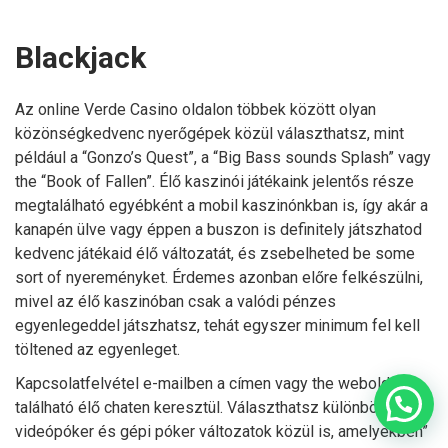
Blackjack
Az online Verde Casino oldalon többek között olyan
közönségkedvenc nyerőgépek közül választhatsz, mint
például a “Gonzo’s Quest”, a “Big Bass sounds Splash” vagy
the “Book of Fallen”. Élő kaszinói játékaink jelentős része
megtalálható egyébként a mobil kaszinónkban is, így akár a
kanapén ülve vagy éppen a buszon is definitely játszhatod
kedvenc játékaid élő változatát, és zsebelheted be some
sort of nyereményket. Érdemes azonban előre felkészülni,
mivel az élő kaszinóban csak a valódi pénzes
egyenlegeddel játszhatsz, tehát egyszer minimum fel kell
töltened az egyenleget.
Kapcsolatfelvétel e-mailben a címen vagy the weboldalon
található élő chaten keresztül. Választhatsz különböző
videópóker és gépi póker változatok közül is, amelyekben”