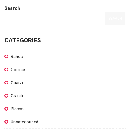
Search
SEARCH
CATEGORIES
Baños
Cocinas
Cuarzo
Granito
Placas
Uncategorized