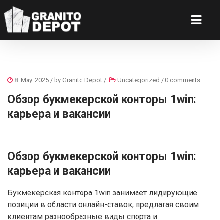
8. May. 2025
/ by
Granito Depot
/
Uncategorized
/
0 comments
Обзор букмекерской конторы 1win:
карьера и вакансии
Обзор букмекерской конторы 1win:
карьера и вакансии
Букмекерская контора 1win занимает лидирующие
позиции в области онлайн-ставок, предлагая своим
клиентам разнообразные виды спорта и