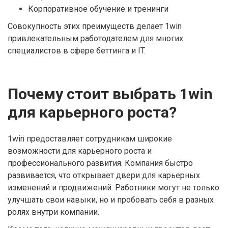
Корпоративное обучение и тренинги
Совокупность этих преимуществ делает 1win
привлекательным работодателем для многих
специалистов в сфере беттинга и IT.
Почему стоит выбрать 1win
для карьерного роста?
1win предоставляет сотрудникам широкие
возможности для карьерного роста и
профессионального развития. Компания быстро
развивается, что открывает двери для карьерных
изменений и продвижений. Работники могут не только
улучшать свои навыки, но и пробовать себя в разных
ролях внутри компании.