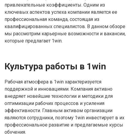
привлекательные коэффициенты. Одним из
ключевых аспектов успеха компании является ее
профессиональная команда, состоящая из
квалифицированных специалистов. В данном обзоре
мы рассмотрим карьерные возможности и вакансии,
которые предлагает 1win.
Культура работы в 1win
Рабочая атмосфера в 1win характеризуется
поддержкой и инновациями. Компания активно
внедряет новейшие технологии и методики для
оптимизации рабочих процессов и усиления
эффективности. Главным активом организации
являются сотрудники, поэтому 1win инвестирует в их
профессиональное развитие и предлагаемые курсы
обучения.