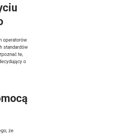
yciu
o
h operatorów.
ch standardów
zpoznać te,
 dесуdująсу о
pomocą
еgо, żе