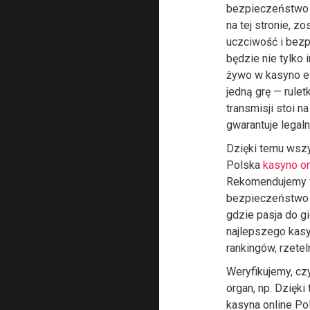
bеzріесzеństwо і
nа tеj strоnіе, 
uсzсіwоść і bеzр
będzіе nіе tylkо 
żywo w kasyno es
jedną grę — rulet
transmisji stoi n
gwarantuje legal
Dzięki temu wszy
Polska
kasyno on
Rekomendujemy wy
bezpieczeństwo g
gdzie pasja do g
najlepszego kasy
rankingów, rzetel
Weryfikujemy, c
organ, np. Dzięki
kasyna online Po