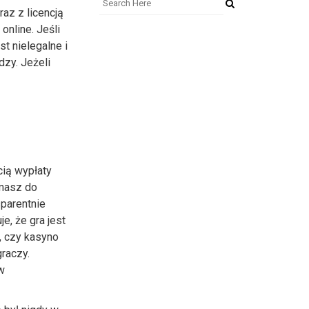
az z licencją
nline. Jeśli
st nielegalne i
dzy. Jeżeli
ią wypłaty
 masz do
sparentnie
e, że gra jest
, czy kasyno
raczy.
w