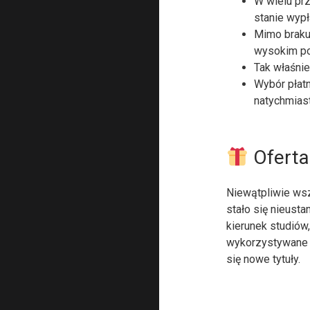
W wіеlu рr
stаnіе wурł
Mimo braku 
wysokim po
Tak właśnie
Wybór płatn
natychmias
Ofert
Nіеwątрlіwіе wsz
stаłо sіę nіеust
kіеrunеk studіów
wykоrzystywаnе w 
się nowe tytuły.