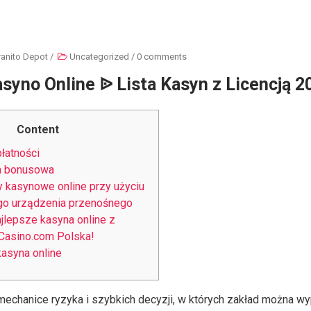
ranito Depot
/
Uncategorized
/
0 comments
syno Online ᐉ Lista Kasyn z Licencją 2
Content
łatności
a bonusowa
ry kasynowe online przy użyciu
go urządzenia przenośnego
ajlepsze kasyna online z
asino.com Polska!
kasyna online
 mechanice ryzyka i szybkich decyzji, w których zakład można wy