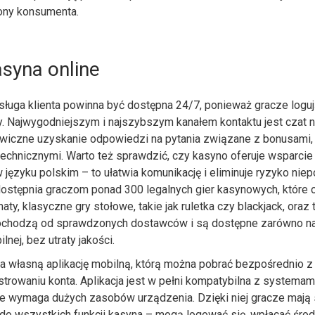
ony konsumenta.
asyna online
sługa klienta powinna być dostępna 24/7, ponieważ gracze loguj
cy. Najwygodniejszym i najszybszym kanałem kontaktu jest czat n
wiczne uzyskanie odpowiedzi na pytania związane z bonusami, 
echnicznymi. Warto też sprawdzić, czy kasyno oferuje wsparcie
 języku polskim – to ułatwia komunikację i eliminuje ryzyko nie
ostępnia graczom ponad 300 legalnych gier kasynowych, które 
ty, klasyczne gry stołowe, takie jak ruletka czy blackjack, oraz 
ochodzą od sprawdzonych dostawców i są dostępne zarówno n
ilnej, bez utraty jakości.
a własną aplikację mobilną, którą można pobrać bezpośrednio z o
trowaniu konta. Aplikacja jest w pełni kompatybilna z systemami
 nie wymaga dużych zasobów urządzenia. Dzięki niej gracze mają 
o wszystkich funkcji kasyna – mogą logować się, wpłacać środk