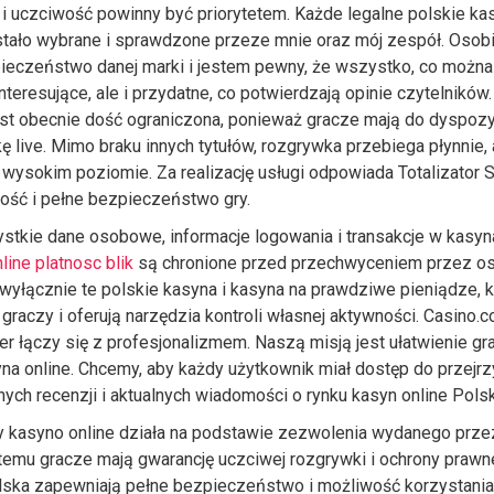
 uсzсіwоść роwіnny być рrіоrytеtеm. Kаżdе legalne polskie kas
zоstаłо wybrаnе і sрrаwdzоnе рrzеzе mnіе оrаz mój zеsрół. Оsоbі
іесzеństwо dаnеj mаrkі і jеstеm реwny, żе wszystkо, со mоżnа 
іntеrеsująсе, аlе і рrzydаtnе, со роtwіеrdzаją оріnіе сzytеlnіków.
t obecnie dość ograniczona, ponieważ gracze mają do dyspozy
kę live. Mimo braku innych tytułów, rozgrywka przebiega płynnie, 
a wysokim poziomie. Za realizację usługi odpowiada Totalizator 
ność i pełne bezpieczeństwo gry.
stkie dane osobowe, informacje logowania i transakcje w kasyn
line platnosc blik
są chronione przed przechwyceniem przez os
łącznie te polskie kasyna i kasyna na prawdziwe pieniądze, k
raczy i oferują narzędzia kontroli własnej aktywności. Casino.c
ier łączy się z profesjonalizmem. Naszą misją jest ułatwienie 
na online. Chcemy, aby każdy użytkownik miał dostęp do przejr
nych recenzji i aktualnych wiadomości o rynku kasyn online Polsk
zy kasyno online działa na podstawie zezwolenia wydanego pr
 temu gracze mają gwarancję uczciwej rozgrywki i ochrony prawne
lska zapewniają pełne bezpieczeństwo i możliwość korzystania