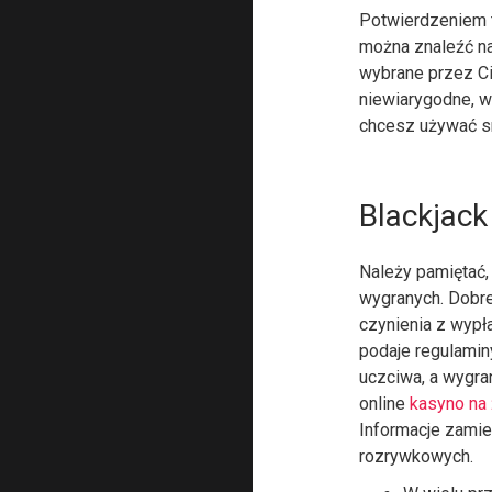
Potwierdzeniem t
można znaleźć na
wybrane przez Cie
niewiarygodne, wi
chcesz używać sm
Blackjack
Należy pamiętać
wygranych. Dobre
czynienia z wypł
podaje regulaminy
uczciwa, a wygra
online
kasyno na
Informacje zamie
rozrywkowych.