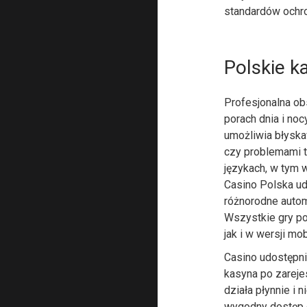
standardów ochr
Polskie k
Profesjonalna ob
porach dnia i no
umożliwia błyska
czy problemami t
językach, w tym w
Casino Polska ud
różnorodne automa
Wszystkie gry p
jak i w wersji mob
Casino udostępni
kasyna po zarejes
działa płynnie i
wygodny dostęp d