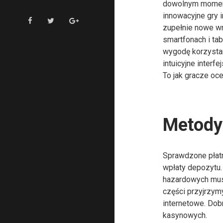
dowolnym momenci
innowacyjne gry i
zupełnie nowe wr
smartfonach i tab
wygodę korzystan
intuicyjne interfe
To jak gracze oc
Metody
Sprawdzone płatn
wpłaty depozytu.
hazardowych musi 
części przyjrzym
internetowe. Dob
kasynowych.