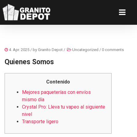
4. Apr. 2025
/ by
Granito Depot
/
Uncategorized
/
0 comments
Quienes Somos
Contenido
Mejores paqueterías con envíos
mismo día
Crystal Pro: Lleva tu vapeo al siguiente
nivel
Transporte ligero