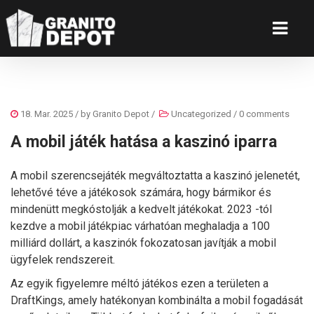
18. Mar. 2025
/ by
Granito Depot
/
Uncategorized
/
0 comments
A mobil játék hatása a kaszinó iparra
A mobil szerencsejáték megváltoztatta a kaszinó jelenetét,
lehetővé téve a játékosok számára, hogy bármikor és
mindenütt megkóstolják a kedvelt játékokat. 2023 -tól
kezdve a mobil játékpiac várhatóan meghaladja a 100
milliárd dollárt, a kaszinók fokozatosan javítják a mobil
ügyfelek rendszereit.
Az egyik figyelemre méltó játékos ezen a területen a
DraftKings, amely hatékonyan kombinálta a mobil fogadását