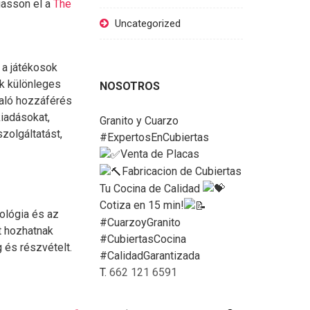
gasson el a
The
Uncategorized
 a játékosok
ek különleges
NOSOTROS
való hozzáférés
iadásokat,
Granito y Cuarzo
zolgáltatást,
#ExpertosEnCubiertas
Venta de Placas
Fabricacion de Cubiertas
Tu Cocina de Calidad
Cotiza en 15 min!
ológia és az
#CuarzoyGranito
t hozhatnak
#CubiertasCocina
 és részvételt.
#CalidadGarantizada
T.
662 121 6591