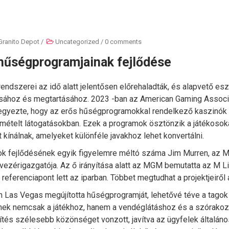
Granito Depot
/
Uncategorized
/
0 comments
hűségprogramjainak fejlődése
endszerei az idő alatt jelentősen előrehaladták, és alapvető es
ásához és megtartásához. 2023 -ban az American Gaming Associ
egyezte, hogy az erős hűségprogramokkal rendelkező kaszinók 
mételt látogatásokban. Ezek a programok ösztönzik a játékosoka
 kínálnak, amelyeket különféle javakhoz lehet konvertálni.
k fejlődésének egyik figyelemre méltó száma Jim Murren, az
t vezérigazgatója. Az ő irányítása alatt az MGM bemutatta az M 
referenciapont lett az iparban. Többet megtudhat a projektjeiről
 Las Vegas megújította hűségprogramját, lehetővé téve a tagok
nek nemcsak a játékhoz, hanem a vendéglátáshoz és a szórakoz
tés szélesebb közönséget vonzott, javítva az ügyfelek általáno