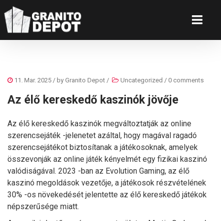
11. Mar. 2025
/ by
Granito Depot
/
Uncategorized
/
0 comments
Az élő kereskedő kaszinók jövője
Az élő kereskedő kaszinók megváltoztatják az online
szerencsejáték -jelenetet azáltal, hogy magával ragadó
szerencsejátékot biztosítanak a játékosoknak, amelyek
összevonják az online játék kényelmét egy fizikai kaszinó
valódiságával. 2023 -ban az Evolution Gaming, az élő
kaszinó megoldások vezetője, a játékosok részvételének
30% -os növekedését jelentette az élő kereskedő játékok
népszerűsége miatt.