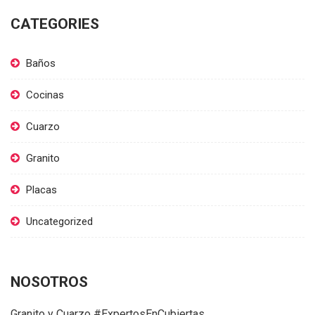
CATEGORIES
Baños
Cocinas
Cuarzo
Granito
Placas
Uncategorized
NOSOTROS
Granito y Cuarzo #ExpertosEnCubiertas