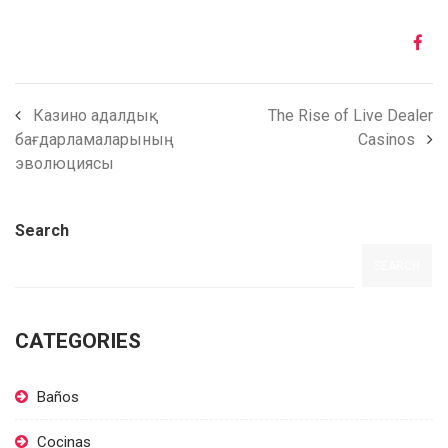
Казино адалдық
The Rise of Live Dealer
бағдарламаларының
Casinos
эволюциясы
Search
SEARCH
CATEGORIES
Baños
Cocinas