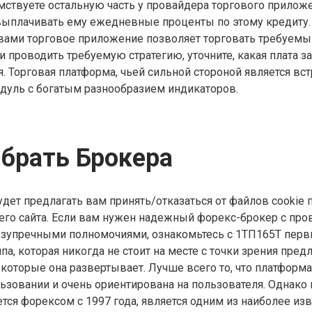
мствуете остальную часть у провайдера торгового приложен
ыплачивать ему ежедневные проценты по этому кредиту.
вами торговое приложение позволяет торговать требуем
 проводить требуемую стратегию, уточните, какая плата за
я. Торговая платформа, чьей сильной стороной является вс
дуль с богатым разнообразием индикаторов.
брать Брокера
удет предлагать вам принять/отказаться от файлов cookie
го сайта. Если вам нужен надежный форекс-брокер с про
езупречными полномочиями, ознакомьтесь с 1ТП165Т перв
па, которая никогда не стоит на месте с точки зрения пред
 которые она развертывает. Лучше всего то, что платформ
льзовании и очень ориентирована на пользователя. Однако 
ется форексом с 1997 года, является одним из наиболее из