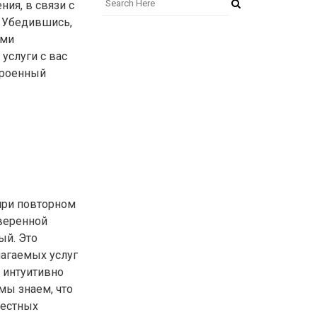
ия, в связи с
 Убедившись,
ыми
 услуги с вас
троенный
 при повторном
веренной
ый. Это
лагаемых услуг
а интуитивно
мы знаем, что
вестных