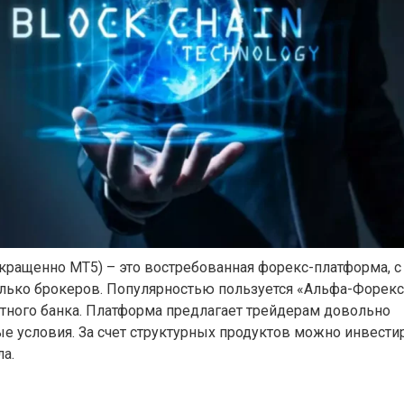
сокращенно MT5) – это востребованная форекс-платформа, с
лько брокеров. Популярностью пользуется «Альфа-Форекс
стного банка. Платформа предлагает трейдерам довольно
е условия. За счет структурных продуктов можно инвести
а.