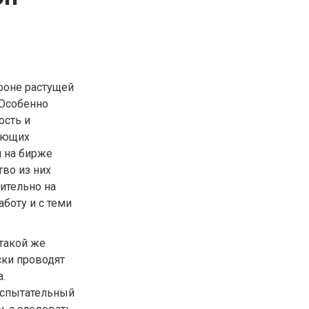
фоне растущей
 Особенно
ость и
лающих
 на бирже
во из них
ительно на
боту и с теми
такой же
ски проводят
.
испытательный