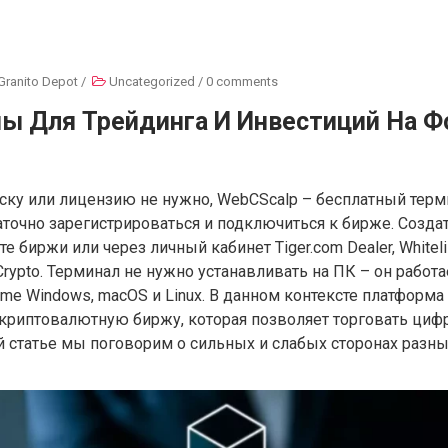
Granito Depot
/
Uncategorized
/
0 comments
ы Для Трейдинга И Инвестиций На Ф
ску или лицензию не нужно, WebCScalp – бесплатный терм
таточно зарегистрироваться и подключиться к бирже. Созда
е биржи или через личный кабинет Tiger.com Dealer, Whitelis
 Crypto. Терминал не нужно устанавливать на ПК – он работа
ome Windows, macOS и Linux. В данном контексте платформ
криптовалютную биржу, которая позволяет торговать ци
ой статье мы поговорим о сильных и слабых сторонах разн