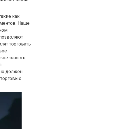
такие как
ументов. Наше
вном
 позволяют
олят торговать
вое
еятельность
я
ьно должен
 торговых