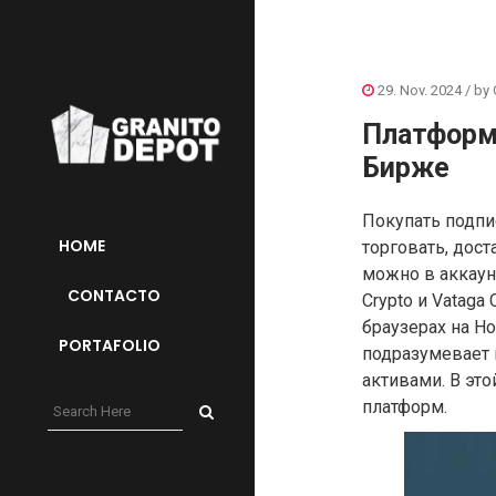
29. Nov. 2024
/ by
Платформ
Бирже
Покупать подпи
HOME
торговать, дос
можно в аккаунт
CONTACTO
Crypto и Vataga
браузерах на H
PORTAFOLIO
подразумевает 
активами. В эт
платформ.