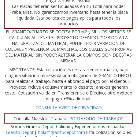
Pago 2: 50% Al instalar
Las Placas deberán ser Liquidadas en su Total para poder
Trabajarlas, No garantizamos inventario hasta tener la placa
liquidada. Esta politica de pagos aplica para todos los
productos.
EL GRANITO/CUARZO SE COTIZA POR M2 y ML. LOS METROS SE
CALCULAN AL TENER EL PROYECTO DEFINIDO. *DEBIDO A LA
NATURALEZA DEL MATERIAL, PUEDE TENER VARIACION DE
COLORES Y PRESENCIA DE MANCHAS, LOS CUALES SON PROPIAS
DEL MATERIAL, SIN PODER ALTERAR LA COMPOSICION DE ESTAS
MISMAS.
IMPORTANTE: Esta cotización es de caracter informativa, bajo
ninguna situación representa una obligación de GRANITO DEPOT
para realizar el trabajo, hasta elaborado el pago por el cliente. El
Proyecto incluye exclusivamente lo descrito, anexos generan
costo. Cotización valida en Transferencia o Efectivo, otro método
de pago +3% adicional.
CONSULTA AVISO DE PRIVACIDAD
Consulta Nuestros Trabajos
PORTAFOLIO DE TRABAJOS
Somos Granito Depot, Calidad y Experiencia nos respaldan.
Granito Depot
|
hola@granitodepot.com
Esta Cotización solo es