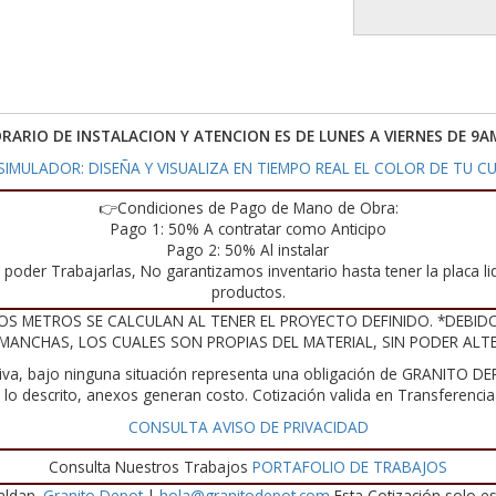
ORARIO DE INSTALACION Y ATENCION ES DE LUNES A VIERNES DE 9A
IMULADOR: DISEÑA Y VISUALIZA EN TIEMPO REAL EL COLOR DE TU CU
👉Condiciones de Pago de Mano de Obra:
Pago 1: 50% A contratar como Anticipo
Pago 2: 50% Al instalar
poder Trabajarlas, No garantizamos inventario hasta tener la placa liq
productos.
OS METROS SE CALCULAN AL TENER EL PROYECTO DEFINIDO. *DEBID
 MANCHAS, LOS CUALES SON PROPIAS DEL MATERIAL, SIN PODER ALT
iva, bajo ninguna situación representa una obligación de GRANITO DEP
te lo descrito, anexos generan costo. Cotización valida en Transferenc
CONSULTA AVISO DE PRIVACIDAD
Consulta Nuestros Trabajos
PORTAFOLIO DE TRABAJOS
aldan.
Granito Depot
|
hola@granitodepot.com
Esta Cotización solo es