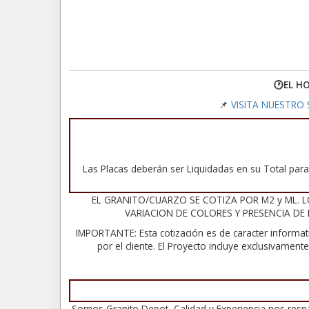
🕐EL H
📌
VISITA NUESTRO S
Las Placas deberán ser Liquidadas en su Total para 
EL GRANITO/CUARZO SE COTIZA POR M2 y ML. L
VARIACION DE COLORES Y PRESENCIA DE
IMPORTANTE: Esta cotización es de caracter informat
por el cliente. El Proyecto incluye exclusivamen
Somos Granito Depot, Calidad y Experiencia nos resp