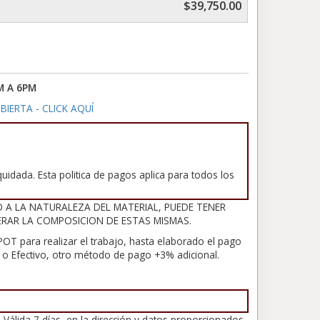
$39,750.00
M A 6PM
BIERTA - CLICK AQUÍ
uidada. Esta politica de pagos aplica para todos los
O A LA NATURALEZA DEL MATERIAL, PUEDE TENER
ERAR LA COMPOSICION DE ESTAS MISMAS.
OT para realizar el trabajo, hasta elaborado el pago
ia o Efectivo, otro método de pago +3% adicional.
 Válida 7 días, en la dirección y datos proporcionados.