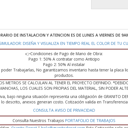
ORARIO DE INSTALACION Y ATENCION ES DE LUNES A VIERNES DE 9A
IMULADOR: DISEÑA Y VISUALIZA EN TIEMPO REAL EL COLOR DE TU CU
👉Condiciones de Pago de Mano de Obra:
Pago 1: 50% A contratar como Anticipo
Pago 2: 50% Al instalar
poder Trabajarlas, No garantizamos inventario hasta tener la placa liq
productos.
OS METROS SE CALCULAN AL TENER EL PROYECTO DEFINIDO. *DEBID
 MANCHAS, LOS CUALES SON PROPIAS DEL MATERIAL, SIN PODER ALT
iva, bajo ninguna situación representa una obligación de GRANITO DEP
te lo descrito, anexos generan costo. Cotización valida en Transferenc
CONSULTA AVISO DE PRIVACIDAD
Consulta Nuestros Trabajos
PORTAFOLIO DE TRABAJOS
aldan.
Granito Depot
|
hola@granitodepot.com
Esta Cotización solo es