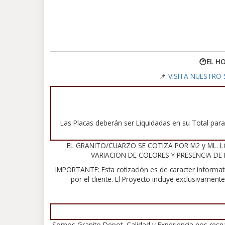
🕐EL H
📌
VISITA NUESTRO S
Las Placas deberán ser Liquidadas en su Total para 
EL GRANITO/CUARZO SE COTIZA POR M2 y ML. L
VARIACION DE COLORES Y PRESENCIA DE
IMPORTANTE: Esta cotización es de caracter informat
por el cliente. El Proyecto incluye exclusivamen
Somos Granito Depot, Calidad y Experiencia nos resp