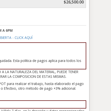
$26,500.00
M A 6PM
BIERTA - CLICK AQUÍ
uidada. Esta politica de pagos aplica para todos los
O A LA NATURALEZA DEL MATERIAL, PUEDE TENER
ERAR LA COMPOSICION DE ESTAS MISMAS.
OT para realizar el trabajo, hasta elaborado el pago
ia o Efectivo, otro método de pago +3% adicional.
 Válida 7 días, en la dirección y datos proporcionados.