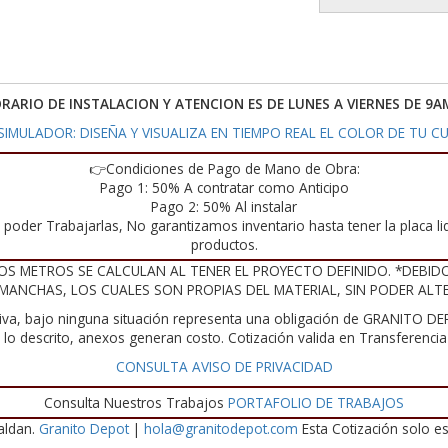
ORARIO DE INSTALACION Y ATENCION ES DE LUNES A VIERNES DE 9A
IMULADOR: DISEÑA Y VISUALIZA EN TIEMPO REAL EL COLOR DE TU CU
👉Condiciones de Pago de Mano de Obra:
Pago 1: 50% A contratar como Anticipo
Pago 2: 50% Al instalar
poder Trabajarlas, No garantizamos inventario hasta tener la placa liq
productos.
OS METROS SE CALCULAN AL TENER EL PROYECTO DEFINIDO. *DEBID
 MANCHAS, LOS CUALES SON PROPIAS DEL MATERIAL, SIN PODER ALT
iva, bajo ninguna situación representa una obligación de GRANITO DEP
te lo descrito, anexos generan costo. Cotización valida en Transferenc
CONSULTA AVISO DE PRIVACIDAD
Consulta Nuestros Trabajos
PORTAFOLIO DE TRABAJOS
aldan.
Granito Depot
|
hola@granitodepot.com
Esta Cotización solo es